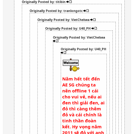
Originally Posted by: titibin
Originally Posted by: tranlongotc
Originally Posted by: VietChelsea
Originally Posted by: U40_PH
Originally Posted by: VietChelsea
Originally Posted by: U40_PH
Năm hết tết đến
AE SG chúng ta
nên offline 1 cái
cho vui vẻ, nếu ai
đen thì giải đen, ai
đỏ thì càng thêm
đỏ và cái chính là
tinh thần đoàn
kết. Hy vọng năm
2011 sẽ đỏ với anh