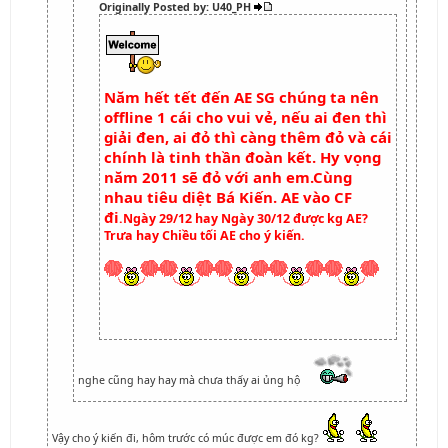
Originally Posted by: U40_PH
Năm hết tết đến AE SG chúng ta nên
offline 1 cái cho vui vẻ, nếu ai đen thì
giải đen, ai đỏ thì càng thêm đỏ và cái
chính là tinh thần đoàn kết. Hy vọng
năm 2011 sẽ đỏ với anh em.Cùng
nhau tiêu diệt Bá Kiến. AE vào CF
đi
.Ngày 29/12 hay Ngày 30/12 được kg AE?
Trưa hay Chiều tối AE cho ý kiến.
nghe cũng hay hay mà chưa thấy ai ủng hộ
Vậy cho ý kiến đi, hôm trước có múc được em đó kg?