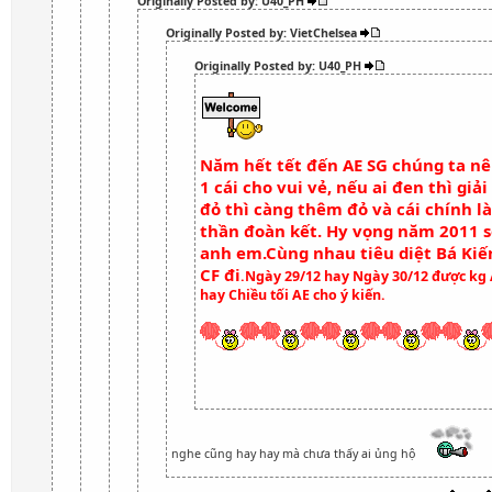
Originally Posted by: U40_PH
Originally Posted by: VietChelsea
Originally Posted by: U40_PH
Năm hết tết đến AE SG chúng ta nên
1 cái cho vui vẻ, nếu ai đen thì giải
đỏ thì càng thêm đỏ và cái chính là
thần đoàn kết. Hy vọng năm 2011 s
anh em.Cùng nhau tiêu diệt Bá Kiế
CF đi
.Ngày 29/12 hay Ngày 30/12 được kg 
hay Chiều tối AE cho ý kiến.
nghe cũng hay hay mà chưa thấy ai ủng hộ