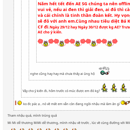
Năm hết tết đến AE SG chúng ta nên offlin
vui vẻ, nếu ai đen thì giải đen, ai đỏ thì 
và cái chính là tinh thần đoàn kết. Hy vọ
sẽ đỏ với anh em.Cùng nhau tiêu diệt Bá K
CF đi
.Ngày 29/12 hay Ngày 30/12 được kg AE? Trưa
AE cho ý kiến.
nghe cũng hay hay mà chưa thấy ai ủng hộ
Vậy cho ý kiến đi, hôm trước có múc được em đó kg?
ko đc pác ạ , nó về mất em vẫn còn đang ngồi nhậu mà làm ăn gì
Tham nhậu quá, mình trúng quả
Mi Mi dễ thương MiMi dễ thương, mình nhậu về trước , lúc về cùng đường với M