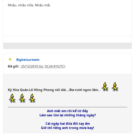
Nhậu, nhậu nữa. Nhậu mãi.
Bigbetsurewin
Đã gửi :
25/12/2010 lúc 10:24:41(UTC)
Kỳ Hòa Quán-Lê Hồng Phong nối dài....Bia tươi ngon lắm...
Anh mất em rồi kể từ đây
Làm sao tìm lại những tháng ngày?
Cái ngày hai đứa đôi tay ấm
Giờ chỉ riêng anh trong mưa bay!