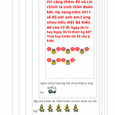
thì càng thêm đỏ và cái
chính là tinh thần đoàn
kết. Hy vọng năm 2011
sẽ đỏ với anh em.Cùng
nhau tiêu diệt Bá Kiến.
AE vào CF đi
.Ngày 29/12
hay Ngày 30/12 được kg AE?
Trưa hay Chiều tối AE cho ý
kiến.
nghe cũng hay hay mà chưa thấy ai ủng
hộ
Vậy cho ý kiến đi, hôm trước có múc được em đó
kg?