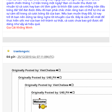
giành chiến thắng 1-2 trận trong một ngày? Bạn có muốn thu được lợi
nhuận từ cá cược hay bạn chỉ đơn giản là thích đặt cược vào những trận đấu
bóng đá? Để đạt được điều đó bạn phải chắc chắn rằng bạn có thể tự chủ và
sự cám dỗ trong cá cược bóng đá của bạn. Nếu bạn muốn thay đổi, từ nay
trở đi bạn nên dừng lại lắng nghe lời khuyên của tôi. Đây là cách dễ nhất để
thực hiện ước mơ của bạn trở thành sự thật, cá cược chưa bao giờ được dễ
dàng như vậy và hiệu quả.
Gia Cát Khổng Minh
tranlongotc
Đã gửi :
25/12/2010 lúc 07:11:09(UTC)
Originally Posted by: VietChelsea
Originally Posted by: U40_PH
Originally Posted by: VietChelsea
Originally Posted by: U40_PH