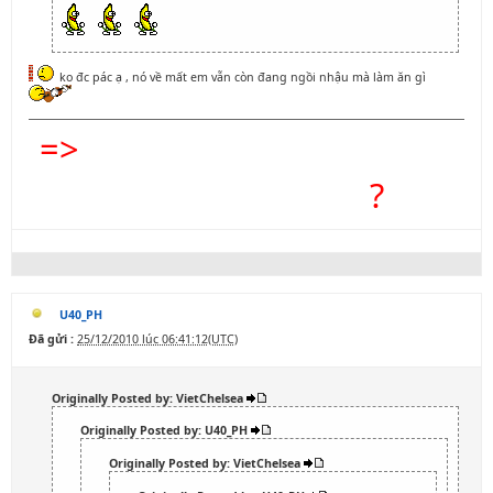
ko đc pác ạ , nó về mất em vẫn còn đang ngồi nhậu mà làm ăn gì
=>
KHÔNG BET THÌ CHỈ CÓ
CẠP ĐẤT MÀ ĂN
?
U40_PH
Đã gửi :
25/12/2010 lúc 06:41:12(UTC)
Originally Posted by: VietChelsea
Originally Posted by: U40_PH
Originally Posted by: VietChelsea