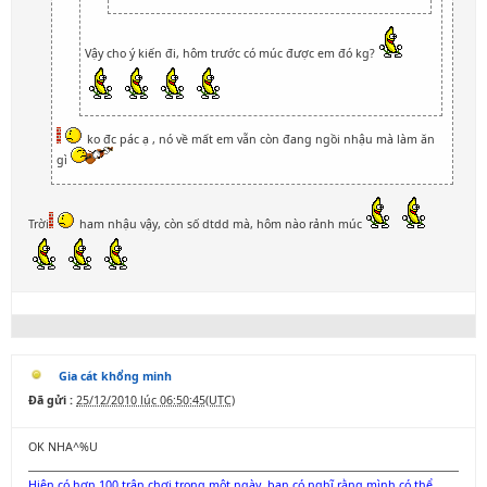
Vậy cho ý kiến đi, hôm trước có múc được em đó kg?
ko đc pác ạ , nó về mất em vẫn còn đang ngồi nhậu mà làm ăn
gì
Trời
ham nhậu vậy, còn số dtdd mà, hôm nào rảnh múc
Gia cát khổng minh
Đã gửi :
25/12/2010 lúc 06:50:45(UTC)
OK NHA^%U
Hiện có hơn 100 trận chơi trong một ngày, bạn có nghĩ rằng mình có thể