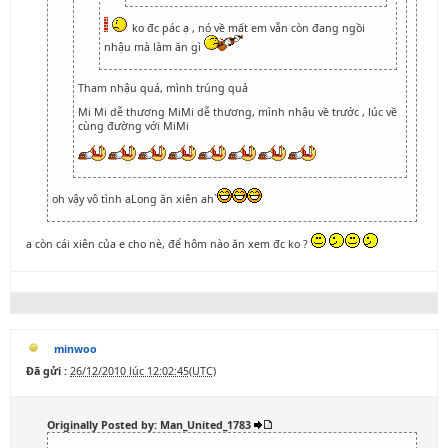
ko đc pác ạ , nó về mất em vẫn còn đang ngồi
nhậu mà làm ăn gì
Tham nhậu quá, mình trúng quả
Mi Mi dễ thương MiMi dễ thương, mình nhậu về trước , lúc về
cùng đường với MiMi
oh vậy vô tình aLong ăn xiên ah`
a còn cái xiên của e cho nè, để hôm nào ăn xem đc ko ?
minwoo
Đã gửi :
26/12/2010 lúc 12:02:45(UTC)
Originally Posted by: Man_United_1783