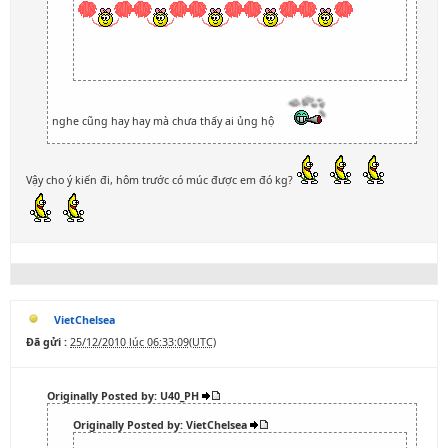
nghe cũng hay hay mà chưa thấy ai ủng hộ
Vậy cho ý kiến đi, hôm trước có múc được em đó kg?
VietChelsea
Đã gửi :
25/12/2010 lúc 06:33:09(UTC)
Originally Posted by: U40_PH
Originally Posted by: VietChelsea