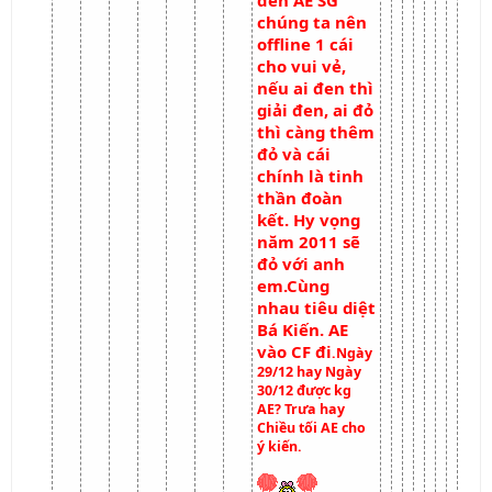
đến AE SG
chúng ta nên
offline 1 cái
cho vui vẻ,
nếu ai đen thì
giải đen, ai đỏ
thì càng thêm
đỏ và cái
chính là tinh
thần đoàn
kết. Hy vọng
năm 2011 sẽ
đỏ với anh
em.Cùng
nhau tiêu diệt
Bá Kiến. AE
vào CF đi
.Ngày
29/12 hay Ngày
30/12 được kg
AE? Trưa hay
Chiều tối AE cho
ý kiến.