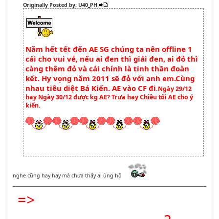
Originally Posted by: U40_PH
Năm hết tết đến AE SG chúng ta nên offline 1
cái cho vui vẻ, nếu ai đen thì giải đen, ai đỏ thì
càng thêm đỏ và cái chính là tinh thần đoàn
kết. Hy vọng năm 2011 sẽ đỏ với anh em.Cùng
nhau tiêu diệt Bá Kiến. AE vào CF đi
.Ngày 29/12
hay Ngày 30/12 được kg AE? Trưa hay Chiều tối AE cho ý
kiến.
nghe cũng hay hay mà chưa thấy ai ủng hộ
=>
KHÔNG BET THÌ CHỈ CÓ