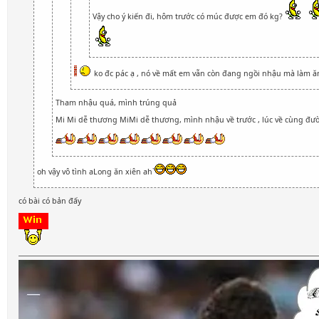
Vậy cho ý kiến đi, hôm trước có múc được em đó kg?
ko đc pác ạ , nó về mất em vẫn còn đang ngồi nhậu mà làm ă
Tham nhậu quá, mình trúng quả
Mi Mi dễ thương MiMi dễ thương, mình nhậu về trước , lúc về cùng đư
oh vậy vô tình aLong ăn xiên ah`
có bài có bản đấy