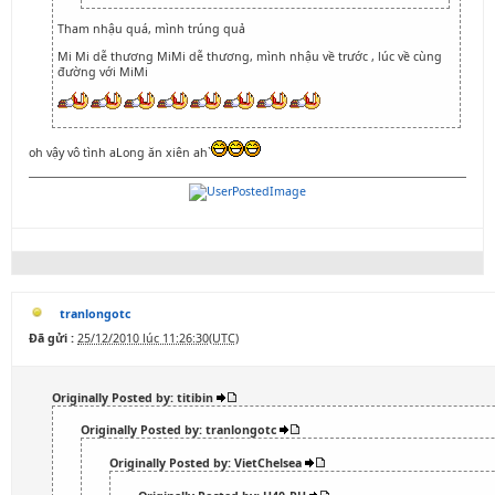
Tham nhậu quá, mình trúng quả
Mi Mi dễ thương MiMi dễ thương, mình nhậu về trước , lúc về cùng
đường với MiMi
oh vậy vô tình aLong ăn xiên ah`
tranlongotc
Đã gửi :
25/12/2010 lúc 11:26:30(UTC)
Originally Posted by: titibin
Originally Posted by: tranlongotc
Originally Posted by: VietChelsea