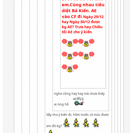
em.Cùng nhau tiêu
diệt Bá Kiến. AE
vào CF đi
.Ngày 29/12
hay Ngày 30/12 được
kg AE? Trưa hay Chiều
tối AE cho ý kiến.
nghe cũng hay hay mà chưa thấy
ai ủng hộ
Vậy cho ý kiến đi, hôm trước có múc được
em đó kg?