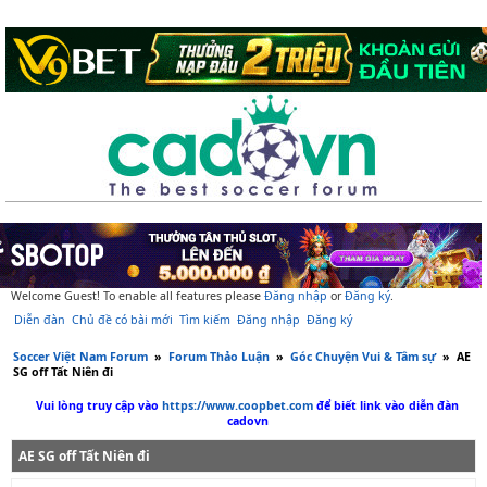
Welcome Guest! To enable all features please
Đăng nhập
or
Đăng ký
.
Diễn đàn
Chủ đề có bài mới
Tìm kiếm
Đăng nhập
Đăng ký
Soccer Việt Nam Forum
»
Forum Thảo Luận
»
Góc Chuyện Vui & Tâm sự
»
AE
SG off Tất Niên đi
Vui lòng truy cập vào
https://www.coopbet.com
để biết link vào diễn đàn
cadovn
AE SG off Tất Niên đi