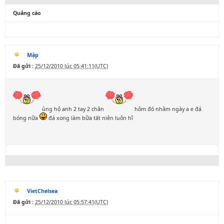
Quảng cáo
Mập
Đã gửi :
25/12/2010 lúc 05:41:11(UTC)
ủng hộ anh 2 tay 2 chân
hôm đó nhằm ngày a e đá
bóng nữa
đá xong làm bữa tất niên luôn hĩ
VietChelsea
Đã gửi :
25/12/2010 lúc 05:57:41(UTC)