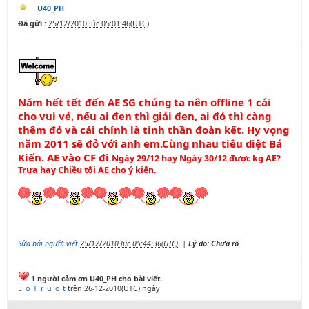
U40_PH
Đã gửi :
25/12/2010 lúc 05:01:46(UTC)
Năm hết tết đến AE SG chúng ta nên offline 1 cái
cho vui vẻ, nếu ai đen thì giải đen, ai đỏ thì càng
thêm đỏ và cái chính là tinh thần đoàn kết. Hy vọng
năm 2011 sẽ đỏ với anh em.Cùng nhau tiêu diệt Bá
Kiến. AE vào CF đi
.Ngày 29/12 hay Ngày 30/12 được kg AE?
Trưa hay Chiều tối AE cho ý kiến.
Sửa bởi người viết
25/12/2010 lúc 05:44:36(UTC)
|
Lý do: Chưa rõ
1 người cảm ơn U40_PH cho bài viết.
L_o_T_r_u_o_t
trên 26-12-2010(UTC) ngày