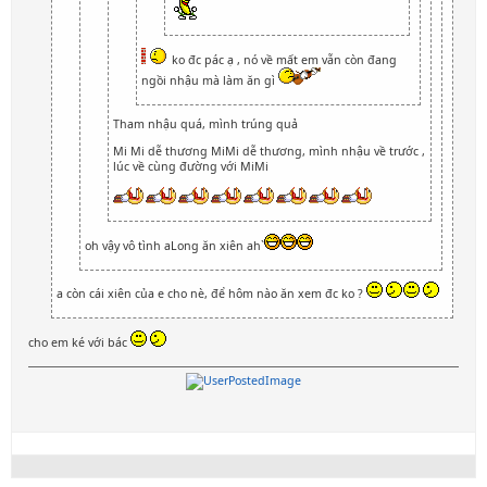
ko đc pác ạ , nó về mất em vẫn còn đang
ngồi nhậu mà làm ăn gì
Tham nhậu quá, mình trúng quả
Mi Mi dễ thương MiMi dễ thương, mình nhậu về trước ,
lúc về cùng đường với MiMi
oh vậy vô tình aLong ăn xiên ah`
a còn cái xiên của e cho nè, để hôm nào ăn xem đc ko ?
cho em ké với bác