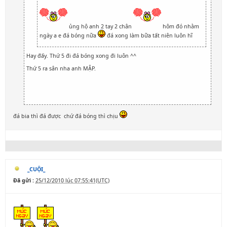
ủng hộ anh 2 tay 2 chân
hôm đó nhằm
ngày a e đá bóng nữa
đá xong làm bữa tất niên luôn hĩ
Hay đấy. Thứ 5 đi đá bóng xong đi luôn ^^
Thứ 5 ra sân nha anh MẬP.
đá bia thì đá được chứ đá bóng thì chịu
_CUỘI_
Đã gửi :
25/12/2010 lúc 07:55:41(UTC)