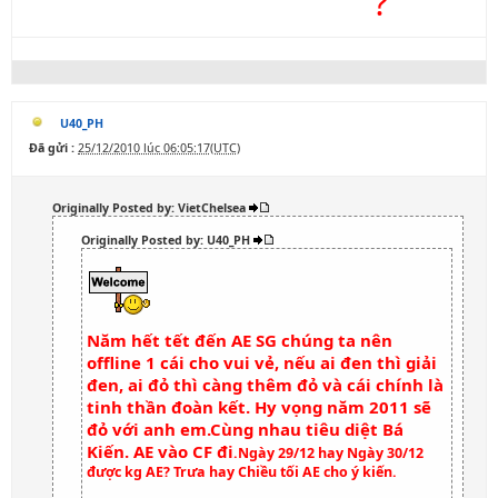
CẠP ĐẤT MÀ ĂN
?
U40_PH
Đã gửi :
25/12/2010 lúc 06:05:17(UTC)
Originally Posted by: VietChelsea
Originally Posted by: U40_PH
Năm hết tết đến AE SG chúng ta nên
offline 1 cái cho vui vẻ, nếu ai đen thì giải
đen, ai đỏ thì càng thêm đỏ và cái chính là
tinh thần đoàn kết. Hy vọng năm 2011 sẽ
đỏ với anh em.Cùng nhau tiêu diệt Bá
Kiến. AE vào CF đi
.Ngày 29/12 hay Ngày 30/12
được kg AE? Trưa hay Chiều tối AE cho ý kiến.