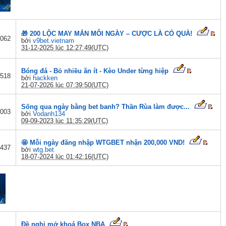
🎁 200 LỘC MAY MẮN MỖI NGÀY – CƯỢC LÀ CÓ QUÀ!
,062
bởi
v9bet.vietnam
31-12-2025 lúc 12:27:49(UTC)
Bóng đá - Bỏ nhiều ăn ít - Kèo Under từng hiệp
,518
bởi
hackken
21-07-2026 lúc 07:39:50(UTC)
Sống qua ngày bằng bet banh? Thần Rùa làm được...
,003
bởi
Vodanh134
09-09-2023 lúc 11:35:29(UTC)
🤩 Mỗi ngày đăng nhập WTGBET nhận 200,000 VND!
,437
bởi
wtg.bet
18-07-2024 lúc 01:42:16(UTC)
Đề nghị mở khoá Box NBA