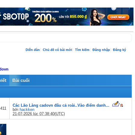
Diễn đàn
Chủ đề có bài mới
Tìm kiếm
Đăng nhập
Đăng ký
adovn
viết
Bài cuối
Các Lão Làng cadovn đâu cả roài..Vào điểm danh...
,411
bởi
hackken
21-07-2026 lúc 07:38:40(UTC)