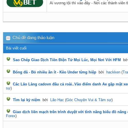
Ai vương tội thì vào đây - Nơi các thành viên
Chủ đề đang thảo luận
Bài viết cuối
Sao Chép Giao Dịch Tiền Điện Tử Mọi Lúc, Mọi Nơi Với HFM
bở
Bóng đá - Bỏ nhiều ăn ít - Kèo Under từng hiệp
bởi
hackken
(
Tra
Các Lão Làng cadovn đâu cả roài..Vào điểm danh Ae gặp mặt xe
sự
)
Tìm lại kỷ niệm
bởi
Lão Hạc
(
Góc Chuyện Vui & Tâm sự
)
Giao dịch liền mạch trên trình duyệt với tính năng biểu đồ nâng
Forex
)