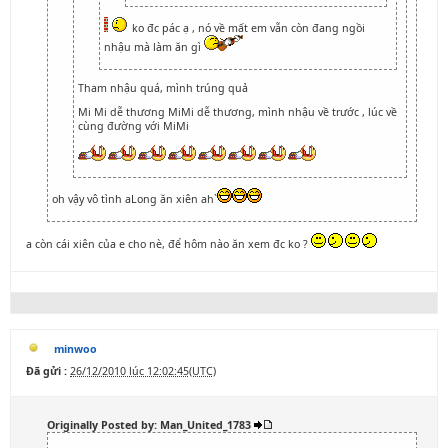
ko đc pác ạ , nó về mất em vẫn còn đang ngồi
nhậu mà làm ăn gì
Tham nhậu quá, mình trúng quả
Mi Mi dễ thương MiMi dễ thương, mình nhậu về trước , lúc về
cùng đường với MiMi
oh vậy vô tình aLong ăn xiên ah`
a còn cái xiên của e cho nè, để hôm nào ăn xem đc ko ?
minwoo
Đã gửi :
26/12/2010 lúc 12:02:45(UTC)
Originally Posted by: Man_United_1783