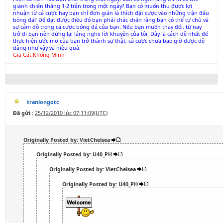
giành chiến thắng 1-2 trận trong một ngày? Bạn có muốn thu được lợi
nhuận từ cá cược hay bạn chỉ đơn giản là thích đặt cược vào những trận đấu
bóng đá? Để đạt được điều đó bạn phải chắc chắn rằng bạn có thể tự chủ và
sự cám dỗ trong cá cược bóng đá của bạn. Nếu bạn muốn thay đổi, từ nay
trở đi bạn nên dừng lại lắng nghe lời khuyên của tôi. Đây là cách dễ nhất để
thực hiện ước mơ của bạn trở thành sự thật, cá cược chưa bao giờ được dễ
dàng như vậy và hiệu quả.
Gia Cát Khổng Minh
tranlongotc
Đã gửi :
25/12/2010 lúc 07:11:09(UTC)
Originally Posted by: VietChelsea
Originally Posted by: U40_PH
Originally Posted by: VietChelsea
Originally Posted by: U40_PH