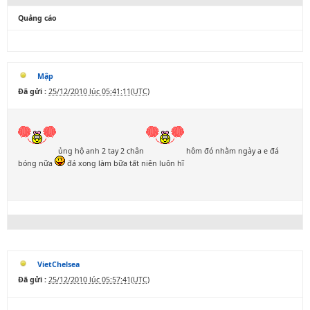
Quảng cáo
Mập
Đã gửi :
25/12/2010 lúc 05:41:11(UTC)
ủng hộ anh 2 tay 2 chân
hôm đó nhằm ngày a e đá
bóng nữa
đá xong làm bữa tất niên luôn hĩ
VietChelsea
Đã gửi :
25/12/2010 lúc 05:57:41(UTC)