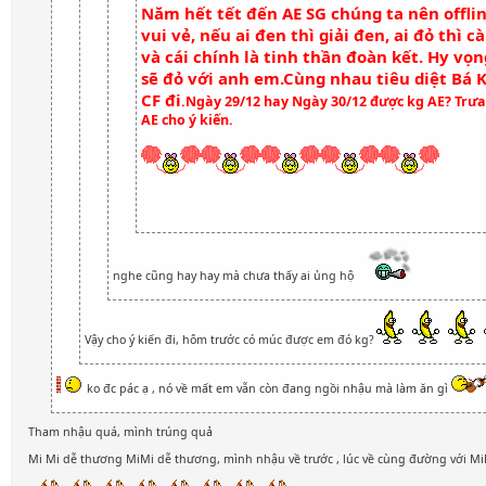
Năm hết tết đến AE SG chúng ta nên offlin
vui vẻ, nếu ai đen thì giải đen, ai đỏ thì 
và cái chính là tinh thần đoàn kết. Hy vọ
sẽ đỏ với anh em.Cùng nhau tiêu diệt Bá K
CF đi
.Ngày 29/12 hay Ngày 30/12 được kg AE? Trưa
AE cho ý kiến.
nghe cũng hay hay mà chưa thấy ai ủng hộ
Vậy cho ý kiến đi, hôm trước có múc được em đó kg?
ko đc pác ạ , nó về mất em vẫn còn đang ngồi nhậu mà làm ăn gì
Tham nhậu quá, mình trúng quả
Mi Mi dễ thương MiMi dễ thương, mình nhậu về trước , lúc về cùng đường với M