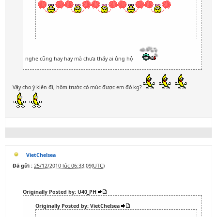
nghe cũng hay hay mà chưa thấy ai ủng hộ
Vậy cho ý kiến đi, hôm trước có múc được em đó kg?
VietChelsea
Đã gửi :
25/12/2010 lúc 06:33:09(UTC)
Originally Posted by: U40_PH
Originally Posted by: VietChelsea