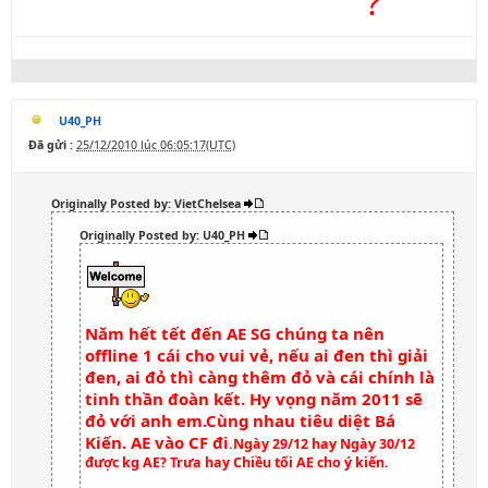
CẠP ĐẤT MÀ ĂN
?
U40_PH
Đã gửi :
25/12/2010 lúc 06:05:17(UTC)
Originally Posted by: VietChelsea
Originally Posted by: U40_PH
Năm hết tết đến AE SG chúng ta nên
offline 1 cái cho vui vẻ, nếu ai đen thì giải
đen, ai đỏ thì càng thêm đỏ và cái chính là
tinh thần đoàn kết. Hy vọng năm 2011 sẽ
đỏ với anh em.Cùng nhau tiêu diệt Bá
Kiến. AE vào CF đi
.Ngày 29/12 hay Ngày 30/12
được kg AE? Trưa hay Chiều tối AE cho ý kiến.