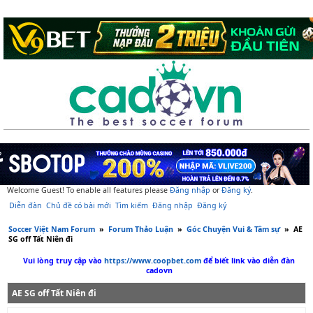
Welcome Guest! To enable all features please
Đăng nhập
or
Đăng ký
.
Diễn đàn
Chủ đề có bài mới
Tìm kiếm
Đăng nhập
Đăng ký
Soccer Việt Nam Forum
»
Forum Thảo Luận
»
Góc Chuyện Vui & Tâm sự
»
AE
SG off Tất Niên đi
Vui lòng truy cập vào
https://www.coopbet.com
để biết link vào diễn đàn
cadovn
AE SG off Tất Niên đi