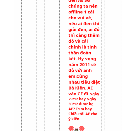
đến AE SG
chúng ta nên
offline 1 cái
cho vui vẻ,
nếu ai đen thì
giải đen, ai đỏ
thì càng thêm
đỏ và cái
chính là tinh
thần đoàn
kết. Hy vọng
năm 2011 sẽ
đỏ với anh
em.Cùng
nhau tiêu diệt
Bá Kiến. AE
vào CF đi
.Ngày
29/12 hay Ngày
30/12 được kg
AE? Trưa hay
Chiều tối AE cho
ý kiến.