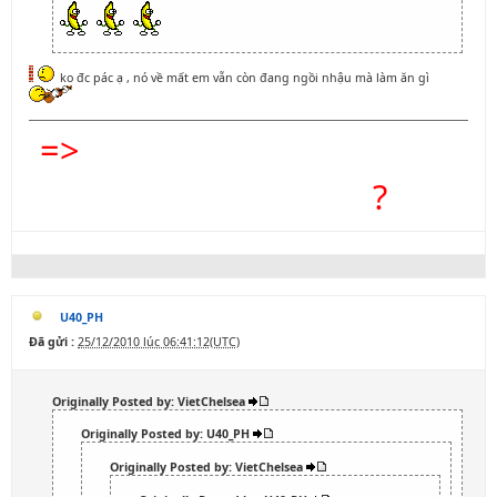
ko đc pác ạ , nó về mất em vẫn còn đang ngồi nhậu mà làm ăn gì
=>
KHÔNG BET THÌ CHỈ CÓ
CẠP ĐẤT MÀ ĂN
?
U40_PH
Đã gửi :
25/12/2010 lúc 06:41:12(UTC)
Originally Posted by: VietChelsea
Originally Posted by: U40_PH
Originally Posted by: VietChelsea