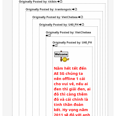
Originally Posted by: titibin
Originally Posted by: tranlongotc
Originally Posted by: VietChelsea
Originally Posted by: U40_PH
Originally Posted by: VietChelsea
Originally Posted by: U40_PH
Năm hết tết đến
AE SG chúng ta
nên offline 1 cái
cho vui vẻ, nếu ai
đen thì giải đen, ai
đỏ thì càng thêm
đỏ và cái chính là
tinh thần đoàn
kết. Hy vọng năm
2011 sẽ đỏ với anh