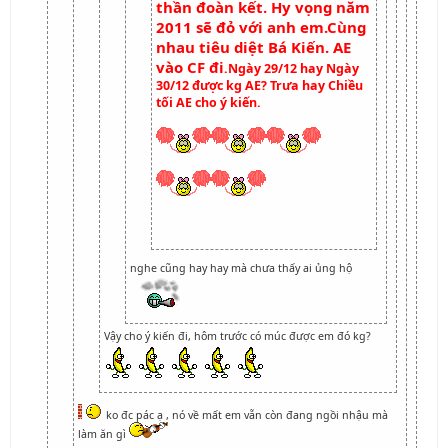
thần đoàn kết. Hy vọng năm
2011 sẽ đỏ với anh em.Cùng
nhau tiêu diệt Bá Kiến. AE
vào CF đi
.Ngày 29/12 hay Ngày
30/12 được kg AE? Trưa hay Chiều
tối AE cho ý kiến.
nghe cũng hay hay mà chưa thấy ai ủng hộ
Vậy cho ý kiến đi, hôm trước có múc được em đó kg?
ko đc pác ạ , nó về mất em vẫn còn đang ngồi nhậu mà
làm ăn gì