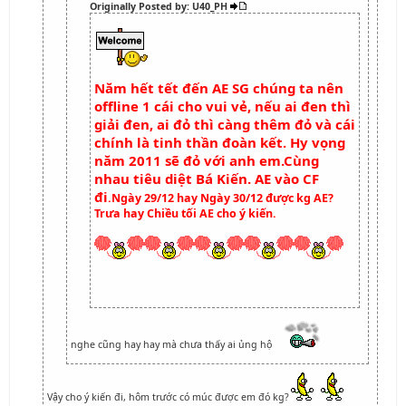
Originally Posted by: U40_PH
Năm hết tết đến AE SG chúng ta nên
offline 1 cái cho vui vẻ, nếu ai đen thì
giải đen, ai đỏ thì càng thêm đỏ và cái
chính là tinh thần đoàn kết. Hy vọng
năm 2011 sẽ đỏ với anh em.Cùng
nhau tiêu diệt Bá Kiến. AE vào CF
đi
.Ngày 29/12 hay Ngày 30/12 được kg AE?
Trưa hay Chiều tối AE cho ý kiến.
nghe cũng hay hay mà chưa thấy ai ủng hộ
Vậy cho ý kiến đi, hôm trước có múc được em đó kg?