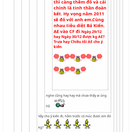
thì càng thêm đỏ và cái
chính là tinh thần đoàn
kết. Hy vọng năm 2011
sẽ đỏ với anh em.Cùng
nhau tiêu diệt Bá Kiến.
AE vào CF đi
.Ngày 29/12
hay Ngày 30/12 được kg AE?
Trưa hay Chiều tối AE cho ý
kiến.
nghe cũng hay hay mà chưa thấy ai ủng
hộ
Vậy cho ý kiến đi, hôm trước có múc được em đó
kg?