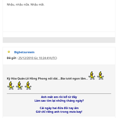
Nhậu, nhậu nữa. Nhậu mãi.
Bigbetsurewin
Đã gửi :
25/12/2010 lúc 10:24:41(UTC)
Kỳ Hòa Quán-Lê Hồng Phong nối dài....Bia tươi ngon lắm...
Anh mất em rồi kể từ đây
Làm sao tìm lại những tháng ngày?
Cái ngày hai đứa đôi tay ấm
Giờ chỉ riêng anh trong mưa bay!