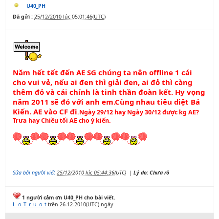
U40_PH
Đã gửi :
25/12/2010 lúc 05:01:46(UTC)
Năm hết tết đến AE SG chúng ta nên offline 1 cái
cho vui vẻ, nếu ai đen thì giải đen, ai đỏ thì càng
thêm đỏ và cái chính là tinh thần đoàn kết. Hy vọng
năm 2011 sẽ đỏ với anh em.Cùng nhau tiêu diệt Bá
Kiến. AE vào CF đi
.Ngày 29/12 hay Ngày 30/12 được kg AE?
Trưa hay Chiều tối AE cho ý kiến.
Sửa bởi người viết
25/12/2010 lúc 05:44:36(UTC)
|
Lý do: Chưa rõ
1 người cảm ơn U40_PH cho bài viết.
L_o_T_r_u_o_t
trên 26-12-2010(UTC) ngày