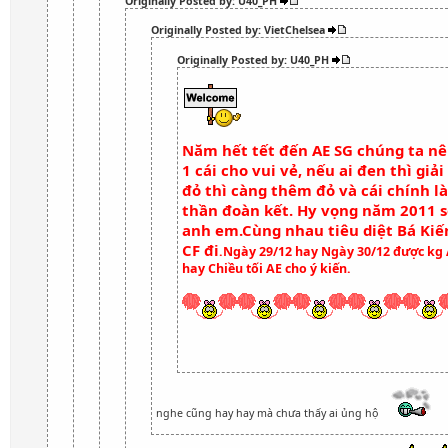
Originally Posted by: U40_PH
Originally Posted by: VietChelsea
Originally Posted by: U40_PH
Năm hết tết đến AE SG chúng ta nên
1 cái cho vui vẻ, nếu ai đen thì giải
đỏ thì càng thêm đỏ và cái chính là
thần đoàn kết. Hy vọng năm 2011 s
anh em.Cùng nhau tiêu diệt Bá Kiế
CF đi
.Ngày 29/12 hay Ngày 30/12 được kg 
hay Chiều tối AE cho ý kiến.
nghe cũng hay hay mà chưa thấy ai ủng hộ