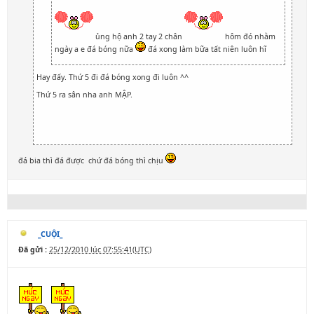
ủng hộ anh 2 tay 2 chân
hôm đó nhằm
ngày a e đá bóng nữa
đá xong làm bữa tất niên luôn hĩ
Hay đấy. Thứ 5 đi đá bóng xong đi luôn ^^
Thứ 5 ra sân nha anh MẬP.
đá bia thì đá được chứ đá bóng thì chịu
_CUỘI_
Đã gửi :
25/12/2010 lúc 07:55:41(UTC)