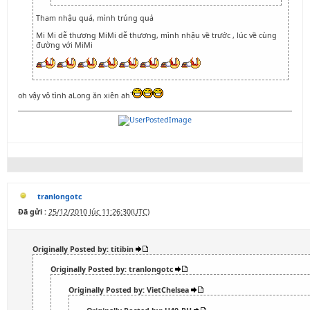
Tham nhậu quá, mình trúng quả
Mi Mi dễ thương MiMi dễ thương, mình nhậu về trước , lúc về cùng
đường với MiMi
oh vậy vô tình aLong ăn xiên ah`
tranlongotc
Đã gửi :
25/12/2010 lúc 11:26:30(UTC)
Originally Posted by: titibin
Originally Posted by: tranlongotc
Originally Posted by: VietChelsea