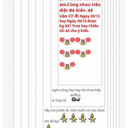
em.Cùng nhau tiêu
diệt Bá Kiến. AE
vào CF đi
.Ngày 29/12
hay Ngày 30/12 được
kg AE? Trưa hay Chiều
tối AE cho ý kiến.
nghe cũng hay hay mà chưa thấy
ai ủng hộ
Vậy cho ý kiến đi, hôm trước có múc được
em đó kg?