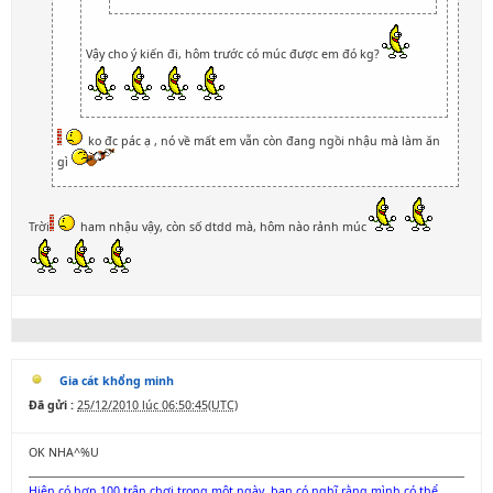
Vậy cho ý kiến đi, hôm trước có múc được em đó kg?
ko đc pác ạ , nó về mất em vẫn còn đang ngồi nhậu mà làm ăn
gì
Trời
ham nhậu vậy, còn số dtdd mà, hôm nào rảnh múc
Gia cát khổng minh
Đã gửi :
25/12/2010 lúc 06:50:45(UTC)
OK NHA^%U
Hiện có hơn 100 trận chơi trong một ngày, bạn có nghĩ rằng mình có thể