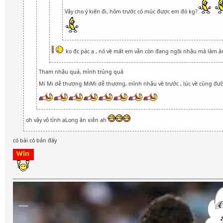
Vậy cho ý kiến đi, hôm trước có múc được em đó kg?
ko đc pác ạ , nó về mất em vẫn còn đang ngồi nhậu mà làm ă
Tham nhậu quá, mình trúng quả
Mi Mi dễ thương MiMi dễ thương, mình nhậu về trước , lúc về cùng đư
oh vậy vô tình aLong ăn xiên ah`
có bài có bản đấy