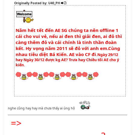
Originally Posted by: U40_PH
Năm hết tết đến AE SG chúng ta nên offline 1
cái cho vui vẻ, nếu ai đen thì giải đen, ai đỏ thì
càng thêm đỏ và cái chính là tinh thần đoàn
kết. Hy vọng năm 2011 sẽ đỏ với anh em.Cùng
nhau tiêu diệt Bá Kiến. AE vào CF đi
.Ngày 29/12
hay Ngày 30/12 được kg AE? Trưa hay Chiều tối AE cho ý
kiến.
nghe cũng hay hay mà chưa thấy ai ủng hộ
=>
KHÔNG BET THÌ CHỈ CÓ