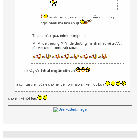
ko đc pác ạ , nó về mất em vẫn còn đang
ngồi nhậu mà làm ăn gì
Tham nhậu quá, mình trúng quả
Mi Mi dễ thương MiMi dễ thương, mình nhậu về trước ,
lúc về cùng đường với MiMi
oh vậy vô tình aLong ăn xiên ah`
a còn cái xiên của e cho nè, để hôm nào ăn xem đc ko ?
cho em ké với bác