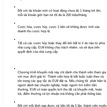
Đối với tài khoản mới có hoạt động chưa đủ 1 tháng trở lên, 
mỗi tài khoản giới hạn rút tối đa là 200 triệu/tháng
Cược hòa, cược hủy, cược 2 bên sẽ không được tính vào 
doanh thu cược hợp lệ.
Tất cả các cược hủy hoặc thay đổi bởi bất kì lí do nào từ phía 
nhà cung cấp, EU9 không chịu trách nhiệm, và sẽ dựa trên 
quyết định của nhà cung cấp.
Chương trình khuyến mãi này chỉ dành cho thành viên tham gia 
với mục đích giải trí. Thành viên hợp lệ bắt buộc tuân theo và 
tôn trọng các quy tắc do EU9 đặt ra. Nếu chúng tôi  phát hiện là 
người đánh bài chuyên nghiệp, hoặc người tìm kiếm tiền 
thưởng, EU9 có toàn quyền tịch thu tất cả khuyến mãi, hoàn 
trả, điểm thưởng và lợi nhuận mà không cần phải thông báo.
Đối với mỗi lệnh nạp được rút tiền tối đa 5 lần, thành viên muốn 