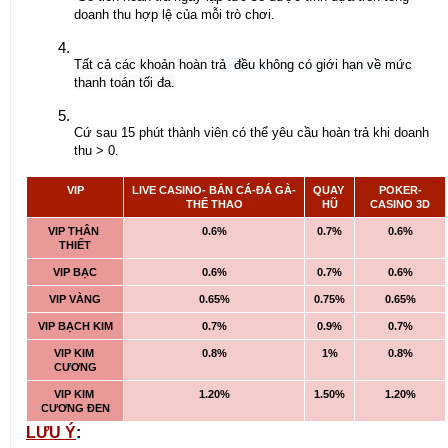
doanh thu hợp lệ của mỗi trò chơi.
Tất cả các khoản hoàn trả  đều không có giới hạn về mức 
thanh toán tối đa.
Cứ sau 15 phút thành viên có thể yêu cầu hoàn trả khi doanh 
thu > 0.
VIP
LIVE CASINO- BẮN CÁ-ĐÁ GÀ-
QUAY 
POKER-
THỂ THAO
HŨ
CASINO 3D
VIP THÂN 
0.6%
0.7%
0.6%
THIẾT
VIP BẠC
0.6%
0.7%
0.6%
VIP VÀNG
0.65%
0.75%
0.65%
VIP BẠCH KIM
0.7%
0.9%
0.7%
VIP KIM 
0.8%
1%
0.8%
CƯƠNG
VIP KIM 
1.20%
1.50%
1.20%
CƯƠNG ĐEN
LƯU Ý
: