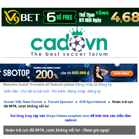
Welcome Guest! To enable all features please
Đăng nhập
or
Đăng ký
.
Diễn đàn
Chủ đề có bài mới
Tìm kiếm
Đăng nhập
Đăng ký
Soccer Việt Nam Forum
»
Forum Sponsor
»
EU9 Sportsbook
»
Hoàn trả cực
đã 99TR, cược không nỗi lo!
Vui lòng truy cập vào
https://www.coopbet.com
để biết link vào diễn đàn
cadovn
Hoàn trả cực đã 99TR, cược không nỗi lo! -
Tham gia ngay!