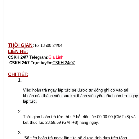
THỜI GIAN
:
 từ 13h00 24/04
LIÊN HỆ:
CSKH 24/7 Telegram:
Gia Linh
 CSKH 24/7 Trực tuyến:
CSKH 24/07
CHI TIẾT:
Việc hoàn trả ngay lập tức sẽ được tự động ghi có vào tài 
khoản của thành viên sau khi thành viên yêu cầu hoàn trả  ngay 
lập tức.
Thời gian hoàn trả tức thì sẽ bắt đầu lúc 00:00:00 (GMT+8) và 
kết thúc lúc 23:59:59 (GMT+8) hàng ngày.
 Số tiền hoàn trả ngay lập tức sẽ được tính dựa trên tổng 