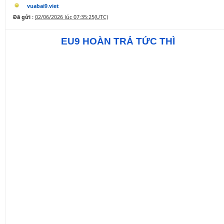
vuabai9.viet
Đã gửi :
02/06/2026 lúc 07:35:25(UTC)
EU9 HOÀN TRẢ TỨC THÌ