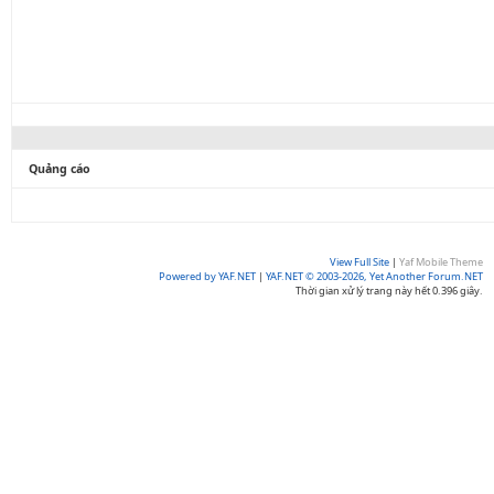
Quảng cáo
View Full Site
|
Yaf Mobile Theme
Powered by YAF.NET
|
YAF.NET © 2003-2026, Yet Another Forum.NET
Thời gian xử lý trang này hết 0.396 giây.