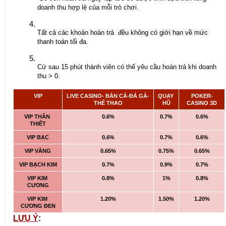
doanh thu hợp lệ của mỗi trò chơi.
Tất cả các khoản hoàn trả  đều không có giới hạn về mức 
thanh toán tối đa.
Cứ sau 15 phút thành viên có thể yêu cầu hoàn trả khi doanh 
thu > 0.
VIP
LIVE CASINO- BẮN CÁ-ĐÁ GÀ-
QUAY 
POKER-
THỂ THAO
HŨ
CASINO 3D
VIP THÂN 
0.6%
0.7%
0.6%
THIẾT
VIP BẠC
0.6%
0.7%
0.6%
VIP VÀNG
0.65%
0.75%
0.65%
VIP BẠCH KIM
0.7%
0.9%
0.7%
VIP KIM 
0.8%
1%
0.8%
CƯƠNG
VIP KIM 
1.20%
1.50%
1.20%
CƯƠNG ĐEN
LƯU Ý
: