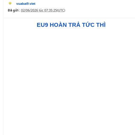
vuabai9.viet
Đã gửi :
02/06/2026 lúc 07:35:25(UTC)
EU9 HOÀN TRẢ TỨC THÌ