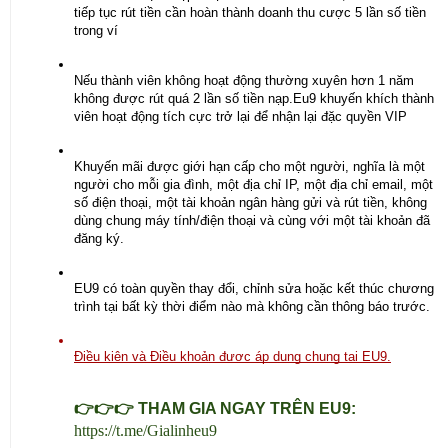
tiếp tục rút tiền cần hoàn thành doanh thu cược 5 lần số tiền 
trong ví
Nếu thành viên không hoạt động thường xuyên hơn 1 năm 
không được rút quá 2 lần số tiền nạp.Eu9 khuyến khích thành 
viên hoạt động tích cực trở lại để nhận lại đặc quyền VIP
Khuyến mãi được giới hạn cấp cho một người, nghĩa là một 
người cho mỗi gia đình, một địa chỉ IP, một địa chỉ email, một 
số điện thoại, một tài khoản ngân hàng gửi và rút tiền, không 
dùng chung máy tính/điện thoại và cùng với một tài khoản đã 
đăng ký.
EU9 có toàn quyền thay đổi, chỉnh sửa hoặc kết thúc chương 
trình tại bất kỳ thời điểm nào mà không cần thông báo trước.
Điều kiện và Điều khoản được áp dụng chung tại EU9.
👉👉👉 THAM GIA NGAY TRÊN EU9: 
https://t.me/Gialinheu9