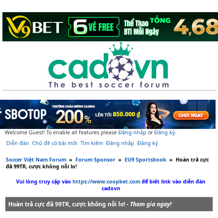
Welcome Guest! To enable all features please
Đăng nhập
or
Đăng ký
.
Diễn đàn
Chủ đề có bài mới
Tìm kiếm
Đăng nhập
Đăng ký
Soccer Việt Nam Forum
»
Forum Sponsor
»
EU9 Sportsbook
»
Hoàn trả cực
đã 99TR, cược không nỗi lo!
Vui lòng truy cập vào
https://www.coopbet.com
để biết link vào diễn đàn
cadovn
Hoàn trả cực đã 99TR, cược không nỗi lo! -
Tham gia ngay!