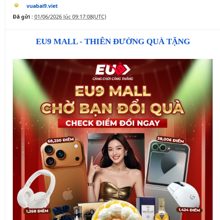
vuabai9.viet
Đã gửi :
01/06/2026 lúc 09:17:08(UTC)
EU9 MALL - THIÊN ĐƯỜNG QUÀ TẶNG