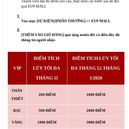
Thành viên đạt đủ điểm yêu cầu, thực hiện các bước sau để đổi 
quà EU9 MALL
Vào mục [SỰ KIỆN]/[PHẦN THƯỞNG] => EU9 MALL
[THÊM VÀO GIỎ HÀNG] quà tặng muốn đổi và điền đầy đủ 
thông tin người nhận
ĐIỂM TÍCH 
ĐIỂM TÍCH LŨY TỐI 
VIP
LŨY TỐI ĐA 
ĐA THÁNG 12-THÁNG 
THÁNG 11
1/2026
THÂN 
200 ĐIỂM
1000 ĐIỂM
THIẾT
BẠC
500 ĐIỂM
2000 ĐIỂM
VÀNG
1000 ĐIỂM
3000 ĐIỂM