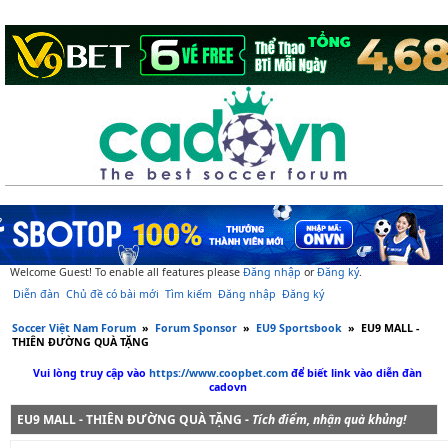
Welcome Guest! To enable all features please
Đăng nhập
or
Đăng ký
.
Diễn đàn
Chủ đề có bài mới
Tìm kiếm
Đăng nhập
Đăng ký
Soccer Việt Nam Forum
»
Forum Sponsor
»
EU9 Sportsbook
»
EU9 MALL -
THIÊN ĐƯỜNG QUÀ TẶNG
Vui lòng truy cập vào
https://www.coopbet.com
để biết link vào diễn đàn
cadovn
EU9 MALL - THIÊN ĐƯỜNG QUÀ TẶNG -
Tích điểm, nhận quà khủng!