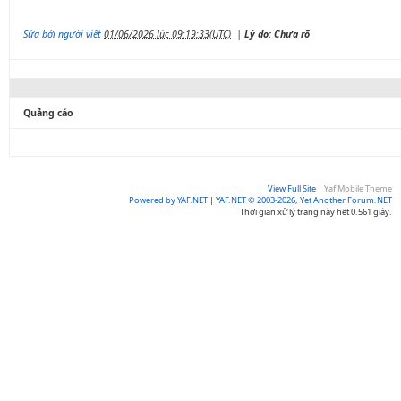
Sửa bởi người viết
01/06/2026 lúc 09:19:33(UTC)
|
Lý do: Chưa rõ
Quảng cáo
View Full Site
|
Yaf Mobile Theme
Powered by YAF.NET
|
YAF.NET © 2003-2026, Yet Another Forum.NET
Thời gian xử lý trang này hết 0.561 giây.