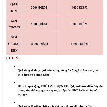
BẠCH 
2000 ĐIỂM
4000 ĐIỂM
KIM
KIM 
5000 ĐIỂM
5000 ĐIỂM
CƯƠNG
KIM 
CƯƠNG 
10000 ĐIỂM
10000 ĐIỂM
ĐEN
LƯU Ý:
Quà tặng sẽ được gửi đến trong vòng 5 - 7 ngày làm việc, tùy 
theo khu vực nhận hàng.
Đối với quà tặng THẺ CÀO ĐIỆN THOẠI, vui lòng điền đầy đủ 
thông tin nhà mạng và nạp trực tiếp vào SDT hoặc nhận mã 
thẻ/seri
Quà tặng là giá trị hiện vật không thể quy đổi thành điểm.