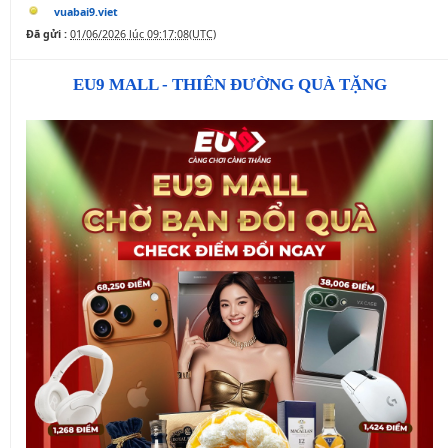
vuabai9.viet
Đã gửi :
01/06/2026 lúc 09:17:08(UTC)
EU9 MALL - THIÊN ĐƯỜNG QUÀ TẶNG