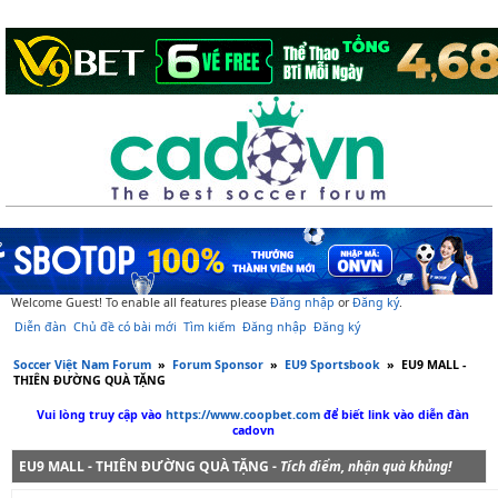
Welcome Guest! To enable all features please
Đăng nhập
or
Đăng ký
.
Diễn đàn
Chủ đề có bài mới
Tìm kiếm
Đăng nhập
Đăng ký
Soccer Việt Nam Forum
»
Forum Sponsor
»
EU9 Sportsbook
»
EU9 MALL -
THIÊN ĐƯỜNG QUÀ TẶNG
Vui lòng truy cập vào
https://www.coopbet.com
để biết link vào diễn đàn
cadovn
EU9 MALL - THIÊN ĐƯỜNG QUÀ TẶNG -
Tích điểm, nhận quà khủng!