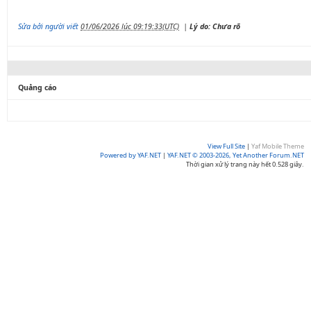
Sửa bởi người viết
01/06/2026 lúc 09:19:33(UTC)
|
Lý do: Chưa rõ
Quảng cáo
View Full Site
|
Yaf Mobile Theme
Powered by YAF.NET
|
YAF.NET © 2003-2026, Yet Another Forum.NET
Thời gian xử lý trang này hết 0.528 giây.