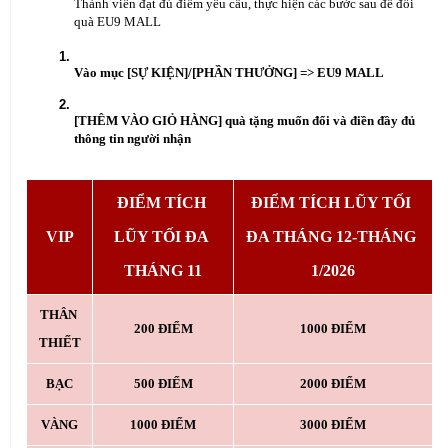
Thành viên đạt đủ điểm yêu cầu, thực hiện các bước sau để đổi 
quà EU9 MALL
Vào mục [SỰ KIỆN]/[PHẦN THƯỞNG] => EU9 MALL
[THÊM VÀO GIỎ HÀNG] quà tặng muốn đổi và điền đầy đủ 
thông tin người nhận
ĐIỂM TÍCH 
ĐIỂM TÍCH LŨY TỐI 
VIP
LŨY TỐI ĐA 
ĐA THÁNG 12-THÁNG 
THÁNG 11
1/2026
THÂN 
200 ĐIỂM
1000 ĐIỂM
THIẾT
BẠC
500 ĐIỂM
2000 ĐIỂM
VÀNG
1000 ĐIỂM
3000 ĐIỂM