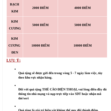
BẠCH 
2000 ĐIỂM
4000 ĐIỂM
KIM
KIM 
5000 ĐIỂM
5000 ĐIỂM
CƯƠNG
KIM 
CƯƠNG 
10000 ĐIỂM
10000 ĐIỂM
ĐEN
LƯU Ý:
Quà tặng sẽ được gửi đến trong vòng 5 - 7 ngày làm việc, tùy 
theo khu vực nhận hàng.
Đối với quà tặng THẺ CÀO ĐIỆN THOẠI, vui lòng điền đầy đủ 
thông tin nhà mạng và nạp trực tiếp vào SDT hoặc nhận mã 
thẻ/seri
Quà tặng là giá trị hiện vật không thể quy đổi thành điểm.