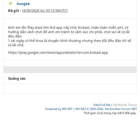
hungbk
Đã gửi :
16/05/2026 lúc 03:12:50(UTC)
Anh em lên Play store tìm thử app này nhé, Kickast, hoàn toàn miễn phí, có
hướng dẫn cách chơi để anh em tránh bị cảm xúc chi phối, chơi vui vẻ có lãi
đều đặn.
1 vài ngày có thể thua là chuyện bình thương nhưng theo dõi đều đặn thì sẽ
có lãi nhé.
https://play.google.com/store/apps/details?id=com.kickast.app
Quảng cáo
View Full Site
|
Yaf Mobile Theme
Powered by YAF.NET
|
YAF.NET © 2003-2026, Yet Another Forum.NET
Thời gian xử lý trang này hết 0.006 giây.