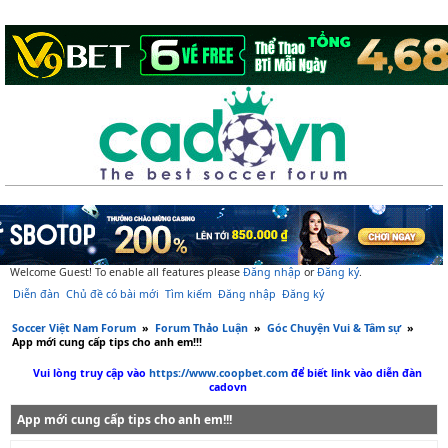
Welcome Guest! To enable all features please
Đăng nhập
or
Đăng ký
.
Diễn đàn
Chủ đề có bài mới
Tìm kiếm
Đăng nhập
Đăng ký
Soccer Việt Nam Forum
»
Forum Thảo Luận
»
Góc Chuyện Vui & Tâm sự
»
App mới cung cấp tips cho anh em!!!
Vui lòng truy cập vào
https://www.coopbet.com
để biết link vào diễn đàn
cadovn
App mới cung cấp tips cho anh em!!!