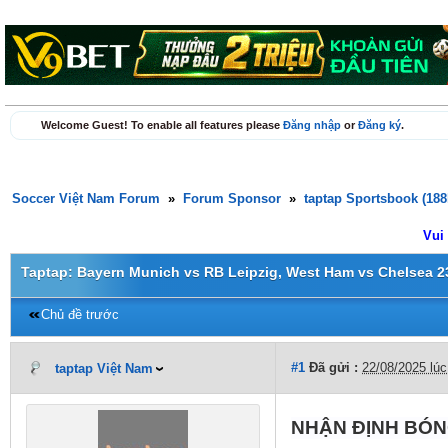
Welcome Guest! To enable all features please
Đăng nhập
or
Đăng ký
.
Soccer Việt Nam Forum
»
Forum Sponsor
»
taptap Sportsbook (188
Vui
Taptap: Bayern Munich vs RB Leipzig, West Ham vs Chelsea 2
Chủ đề trước
#1
Đã gửi :
22/08/2025 lú
taptap Việt Nam
NHẬN ĐỊNH BÓ