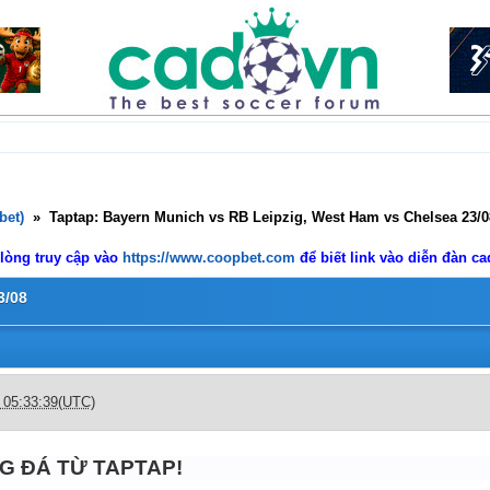
bet)
»
Taptap: Bayern Munich vs RB Leipzig, West Ham vs Chelsea 23/0
 lòng truy cập vào
https://www.coopbet.com
để biết link vào diễn đàn c
3/08
c 05:33:39(UTC)
NG ĐÁ
TỪ TAPTAP!