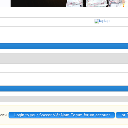
Login to your Soccer Việt Nam Forum forum account
or 
ion?!