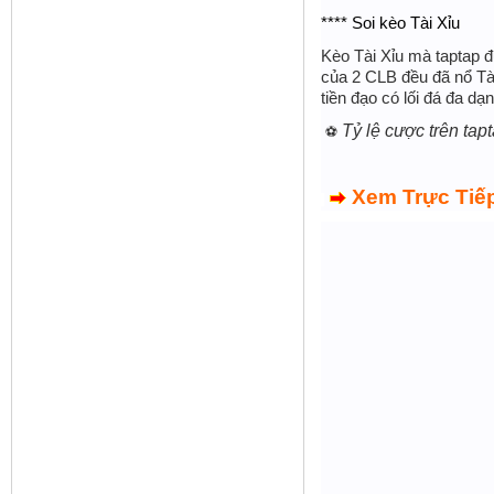
**** Soi kèo Tài Xỉu
Kèo Tài Xỉu mà taptap 
của 2 CLB đều đã nổ Tài
tiền đạo có lối đá đa dạn
Tỷ lệ cược trên tapt
⚽
Xem Trực Tiế