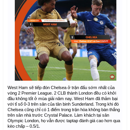
West Ham sẽ tiếp đón Chelsea ở trận đấu sớm nhất của 
vòng 2 Premier League. 2 CLB thành London đều có khởi 
đầu không tốt ở mùa giải năm nay. West Ham đã thảm bại 
với tỉ số 0-3 trên sân của tân binh Sunderland. Trong khi đó 
Chelsea cũng chỉ có 1 điểm trong trận hòa không bàn thắng 
trên sân nhà trước Crystal Palace. Làm khách tại sân 
Olympic London, họ vẫn được taptap đánh giá cao hơn qua 
kèo chấp – 0.5/1.