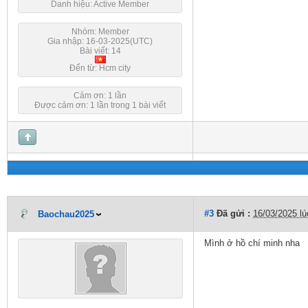
Danh hiệu: Active Member
Nhóm: Member
Gia nhập: 16-03-2025(UTC)
Bài viết: 14
Đến từ: Hcm city
Cảm ơn: 1 lần
Được cảm ơn: 1 lần trong 1 bài viết
#3
Đã gửi :
16/03/2025 l
Baochau2025
Mình ở hồ chí minh nha