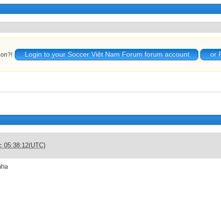
Login to your Soccer Việt Nam Forum forum account
or 
ion?!
c 05:38:12(UTC)
nha