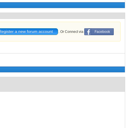
Register a new forum account
. Or Connect via
Facebook