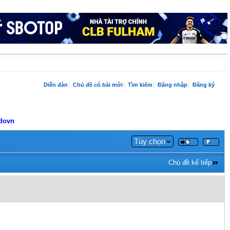
Diễn đàn
Chủ đề có bài mới
Tìm kiếm
Đăng nhập
Đăng ký
adovn
Tùy chọn
Chủ đề kế tiếp