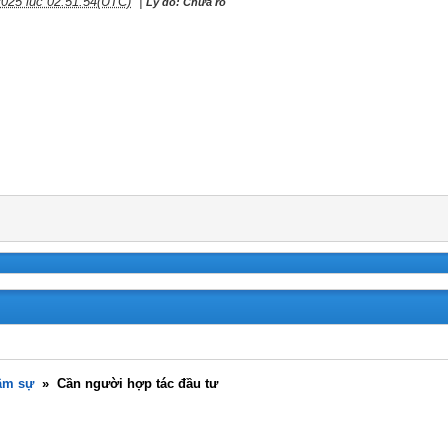
2025 lúc 02:51:54(UTC)
|
Lý do: Chưa rõ
âm sự
»
Cần người hợp tác đầu tư