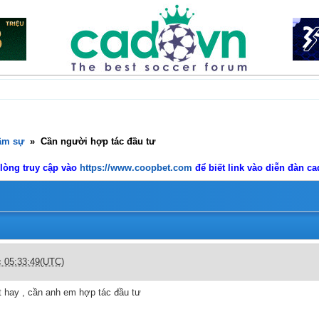
âm sự
»
Cần người hợp tác đầu tư
 lòng truy cập vào
https://www.coopbet.com
để biết link vào diễn đàn c
c 05:33:49(UTC)
t hay , cần anh em hợp tác đầu tư