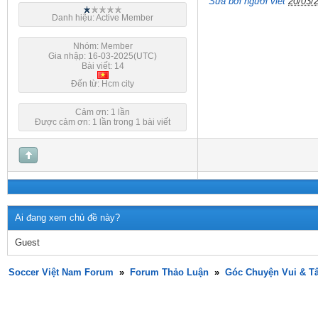
Sửa bởi người viết
20/03/
Danh hiệu: Active Member
Nhóm: Member
Gia nhập: 16-03-2025(UTC)
Bài viết: 14
Đến từ: Hcm city
Cảm ơn: 1 lần
Được cảm ơn: 1 lần trong 1 bài viết
Ai đang xem chủ đề này?
Guest
Soccer Việt Nam Forum
»
Forum Thảo Luận
»
Góc Chuyện Vui & T