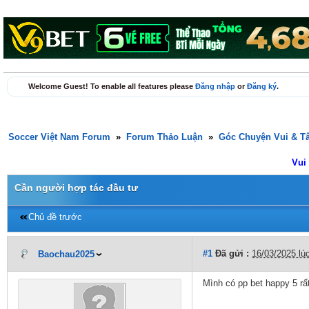
Welcome Guest! To enable all features please
Đăng nhập
or
Đăng ký
.
Soccer Việt Nam Forum
»
Forum Thảo Luận
»
Góc Chuyện Vui & T
Vui
Cần người hợp tác đầu tư
Chủ đề trước
#1
Đã gửi :
16/03/2025 lú
Baochau2025
Mình có pp bet happy 5 rấ