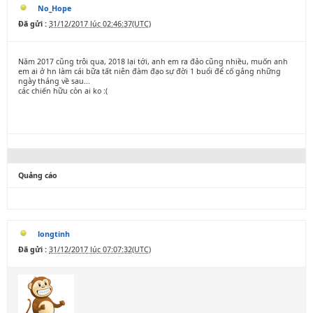
No_Hope
Đã gửi :
31/12/2017 lúc 02:46:37(UTC)
Năm 2017 cũng trôi qua, 2018 lại tới, anh em ra đảo cũng nhiều, muốn anh
em ai ở hn làm cái bữa tất niên đàm đạo sự đời 1 buổi để cố gắng những
ngày tháng về sau...
các chiến hữu còn ai ko :(
Quảng cáo
longtinh
Đã gửi :
31/12/2017 lúc 07:07:32(UTC)