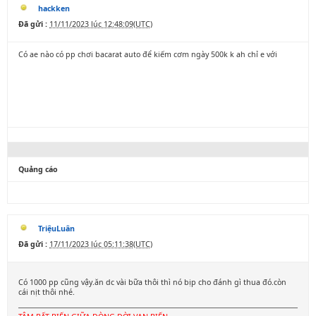
hackken
Đã gửi :
11/11/2023 lúc 12:48:09(UTC)
Có ae nào có pp chơi bacarat auto để kiếm cơm ngày 500k k ah chỉ e với
Quảng cáo
TriệuLuân
Đã gửi :
17/11/2023 lúc 05:11:38(UTC)
Có 1000 pp cũng vậy.ăn dc vài bữa thôi thì nó bịp cho đánh gì thua đó.còn
cái nịt thôi nhé.