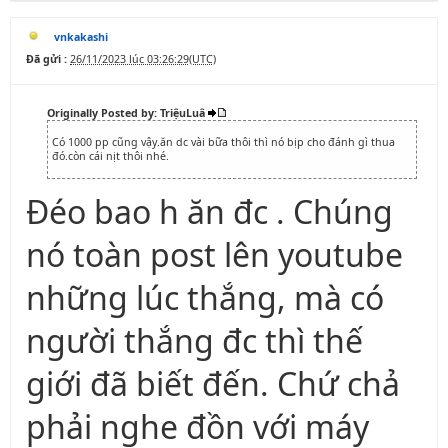
vnkakashi
Đã gửi :
26/11/2023 lúc 03:26:29(UTC)
Originally Posted by: TriệuLuâ
Có 1000 pp cũng vậy.ăn dc vài bữa thôi thì nó bịp cho đánh gì thua
đó.còn cái nịt thôi nhé.
Đéo bao h ăn đc . Chúng
nó toàn post lên youtube
những lúc thắng, mà có
người thắng đc thì thế
giới đã biết đến. Chứ chả
phải nghe đồn với máy