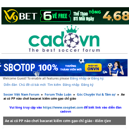
Welcome Guest! To enable all features please
Đăng nhập
or
Đăng ký
.
Diễn đàn
Chủ đề có bài mới
Tìm kiếm
Đăng nhập
Đăng ký
Soccer Việt Nam Forum
»
Forum Thảo Luận
»
Góc Chuyện Vui & Tâm sự
»
Ae
ai có PP nào chơi bacarat kiếm cơm gạo chỉ giáo
Vui lòng truy cập vào
https://www.coopbet.com
để biết link vào diễn đàn
cadovn
Ae ai có PP nào chơi bacarat kiếm cơm gạo chỉ giáo -
Kiếm tjen