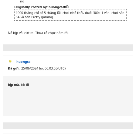
nó
Originally Posted by: huongca
1000 thằng chỉ có 5 thằng lãi, chơi nhỏ thôi, dưới 300k 1 ván, chơi sàn
SA và sàn Pretty gaming.
Nó bịp vãi cứt ra. Thua cả chục năm rồi.
huongca
Đã gửi :
25/06/2024 lúc 06:03:53(UTC)
bịp mà, bỏ đi