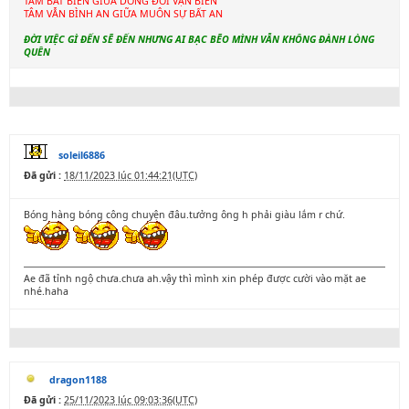
TÂM BẤT BIẾN GIỮA DÒNG ĐỜI VẠN BIẾN
TÂM VẪN BÌNH AN GIỮA MUÔN SỰ BẤT AN
ĐỜI VIỆC GÌ ĐẾN SẼ ĐẾN NHƯNG AI BẠC BẼO MÌNH VẪN KHÔNG ĐÀNH LÒNG
QUÊN
soleil6886
Đã gửi :
18/11/2023 lúc 01:44:21(UTC)
Bóng hàng bóng công chuyện đâu.tưởng ông h phải giàu lắm r chứ.
Ae đã tỉnh ngộ chưa.chưa ah.vậy thì mình xin phép được cười vào mặt ae
nhé.haha
dragon1188
Đã gửi :
25/11/2023 lúc 09:03:36(UTC)