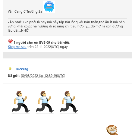
Vẫn đang ở Trường Sa
- Ăn nhiều ko phải là hay mà hãy tập hài lòng với bản thân,thà ăn ít mà bền
vững.Phải có pp và hướng đi rõ ràng chỉ tiêu hợp lý....đó mới là con đường
lâu dài...NHỚ
1 người cảm ơn BVB 09 cho bài viết.
Kiep_ve_sau
trên 22-11-2022(UTC) ngày
luckesg
Đã gửi :
30/08/2022 lúc 12:39:49(UTC)