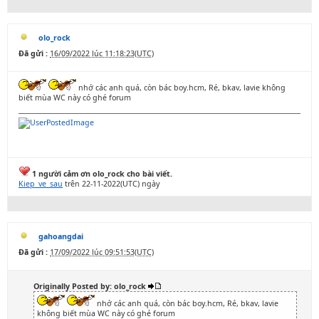
olo_rock
Đã gửi :
16/09/2022 lúc 11:18:23(UTC)
nhớ các anh quá, còn bác boy.hcm, Ré, bkav, lavie không
biết mùa WC này có ghé forum
1 người cảm ơn olo_rock cho bài viết.
Kiep_ve_sau
trên 22-11-2022(UTC) ngày
gahoangdai
Đã gửi :
17/09/2022 lúc 09:51:53(UTC)
Originally Posted by: olo_rock
nhớ các anh quá, còn bác boy.hcm, Ré, bkav, lavie
không biết mùa WC này có ghé forum