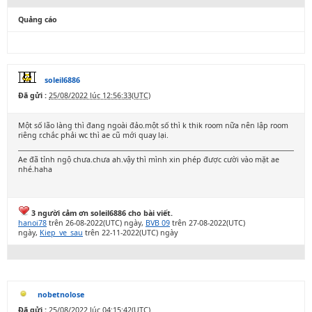
Quảng cáo
soleil6886
Đã gửi :
25/08/2022 lúc 12:56:33(UTC)
Một số lão làng thì đang ngoài đảo.một số thì k thik room nữa nên lập room
riêng r.chắc phải wc thì ae cũ mới quay lại.
Ae đã tỉnh ngộ chưa.chưa ah.vậy thì mình xin phép được cười vào mặt ae
nhé.haha
3 người cảm ơn soleil6886 cho bài viết.
hanoi78
trên 26-08-2022(UTC) ngày,
BVB 09
trên 27-08-2022(UTC)
ngày,
Kiep_ve_sau
trên 22-11-2022(UTC) ngày
nobetnolose
Đã gửi :
25/08/2022 lúc 04:15:42(UTC)