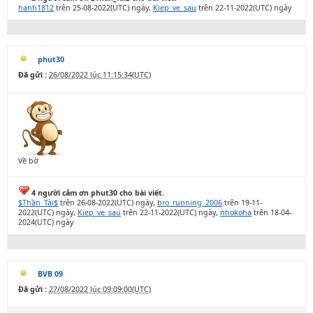
hanh1812
trên 25-08-2022(UTC) ngày,
Kiep_ve_sau
trên 22-11-2022(UTC) ngày
phut30
Đã gửi :
26/08/2022 lúc 11:15:34(UTC)
Về bờ
4 người cảm ơn phut30 cho bài viết.
$Thần_Tài$
trên 26-08-2022(UTC) ngày,
bro_running_2006
trên 19-11-
2022(UTC) ngày,
Kiep_ve_sau
trên 22-11-2022(UTC) ngày,
nhokoha
trên 18-04-
2024(UTC) ngày
BVB 09
Đã gửi :
27/08/2022 lúc 09:09:00(UTC)