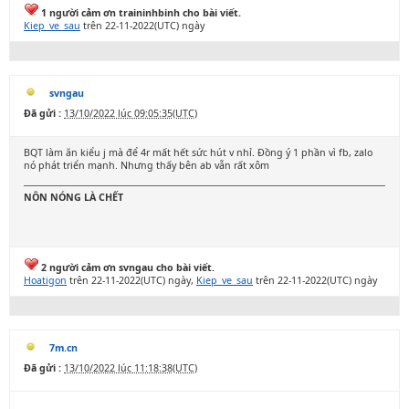
1 người cảm ơn traininhbinh cho bài viết.
Kiep_ve_sau
trên 22-11-2022(UTC) ngày
svngau
Đã gửi :
13/10/2022 lúc 09:05:35(UTC)
BQT làm ăn kiểu j mà để 4r mất hết sức hút v nhỉ. Đồng ý 1 phần vì fb, zalo
nó phát triển mạnh. Nhưng thấy bên ab vẫn rất xôm
NÔN NÓNG LÀ CHẾT
2 người cảm ơn svngau cho bài viết.
Hoatigon
trên 22-11-2022(UTC) ngày,
Kiep_ve_sau
trên 22-11-2022(UTC) ngày
7m.cn
Đã gửi :
13/10/2022 lúc 11:18:38(UTC)