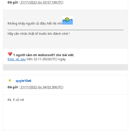
Đã gửi :
21/11/2022 lúc 03:57:10(UTC)
Không thấy người cũ đâu hết rồi nhỉ
Hãy cân nhắc thật kĩ trước khi đánh nhé !
1 người cảm ơn lesliuton01 cho bài viết.
Kiep_ve_sau
trên 22-11-2022(UTC) ngày
quyle10a6
Đã gửi :
21/11/2022 lúc 04:02:30(UTC)
Kk. E cũ nè