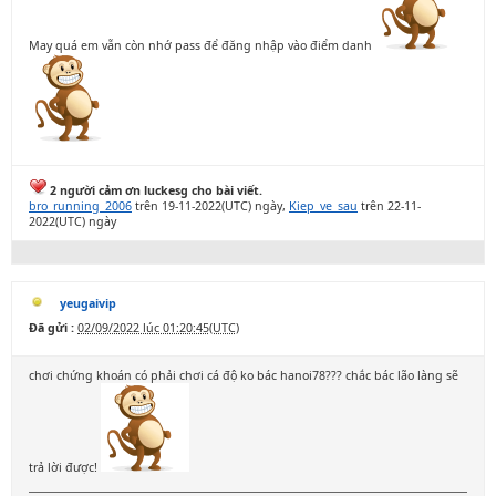
May quá em vẫn còn nhớ pass để đăng nhập vào điểm danh
2 người cảm ơn luckesg cho bài viết.
bro_running_2006
trên 19-11-2022(UTC) ngày,
Kiep_ve_sau
trên 22-11-
2022(UTC) ngày
yeugaivip
Đã gửi :
02/09/2022 lúc 01:20:45(UTC)
chơi chứng khoán có phải chơi cá độ ko bác hanoi78??? chắc bác lão làng sẽ
trả lời được!