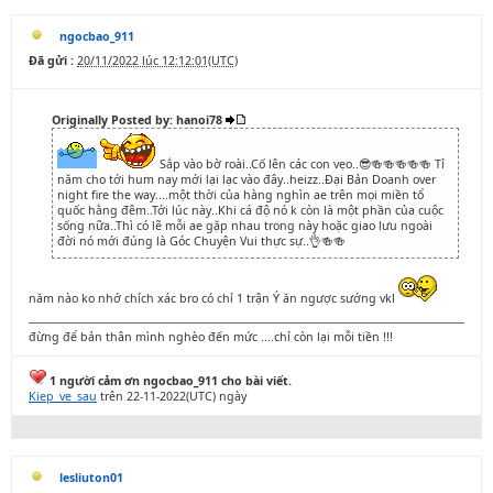
ngocbao_911
Đã gửi :
20/11/2022 lúc 12:12:01(UTC)
Originally Posted by: hanoi78
Sắp vào bờ roài..Cố lên các con vẹo..😎🍻🍻🍻🍻🍻 Tỉ
năm cho tới hum nay mới lại lạc vào đây..heizz..Đại Bản Doanh over
night fire the way....một thời của hàng nghìn ae trên mọi miền tổ
quốc hằng đêm..Tới lúc này..Khi cá độ nó k còn là một phần của cuộc
sống nữa..Thì có lẽ mỗi ae gặp nhau trong này hoặc giao lưu ngoài
đời nó mới đúng là Góc Chuyện Vui thực sự..👌🍻🍻
năm nào ko nhớ chích xác bro có chỉ 1 trận Ý ăn ngược sướng vkl
đừng để bản thân mình nghèo đến mức ....chỉ còn lại mỗi tiền !!!
1 người cảm ơn ngocbao_911 cho bài viết.
Kiep_ve_sau
trên 22-11-2022(UTC) ngày
lesliuton01