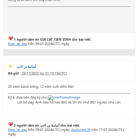
1 người cảm ơn GIA CAT_TIEN SINH cho bài viết.
Kiep_ve_sau
trên 09-01-2024(UTC) ngày
أسامة بن لادن
Đã gửi :
29/11/2022 lúc 01:10:15(UTC)
20 năm bánh bóng, 12 năm tuổi diễn đàn
Ký à, đưa tiền đây ký cho
Lời bố dạy: Anh nào hô hào BIG và SH thì nhớ BET ngược nha con
2 người cảm ơn أسامة بن لادن cho bài viết.
Kiep_ve_sau
trên 09-01-2024(UTC) ngày,
duchuynh76
trên 17-07-2024(UTC)
ngày