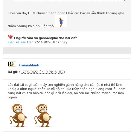
Lavie với Boy HCM chuyên banh bóng.Chắc các bác ấy vẫn thỉnh thoảng ghé
thăm nhưng ko bình luận thôi.
1 người cảm ơn gahoangdai cho bài viết.
Kiep_ve_sau
trên 22-11-2022(UTC) ngày
traininhbinh
Đã gửi :
17/09/2022 lúc 10:29:16(UTC)
Lão đại cái cc gì toàn mấy con nghiện gánh nặng cho xã hội, ở nhà thì làm
khổ gia đình người thân, ra xã hội thì lừa thầy phản bạn. Càng chơi lâu năm
càng nát chứ tự hào cái đéo gì 2 từ lão đại, bỏ con mẹ chúng mày đi mà làm
người