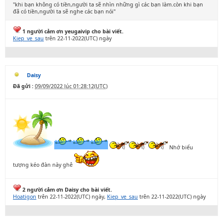
"khi bạn không có tiền,người ta sẽ nhìn những gì các bạn làm.còn khi bạn
đã có tiền,người ta sẽ nghe các bạn nói"
1 người cảm ơn yeugaivip cho bài viết.
Kiep_ve_sau
trên 22-11-2022(UTC) ngày
Daisy
Đã gửi :
09/09/2022 lúc 01:28:12(UTC)
Nhớ biểu
tượng kéo đàn này ghê
2 người cảm ơn Daisy cho bài viết.
Hoatigon
trên 22-11-2022(UTC) ngày,
Kiep_ve_sau
trên 22-11-2022(UTC) ngày