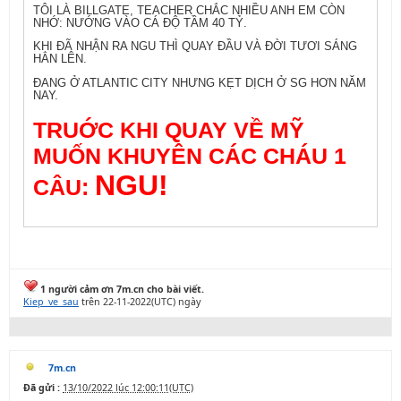
TÔI LÀ BILLGATE, TEACHER CHẮC NHIỀU ANH EM CÒN
NHỚ: NƯỚNG VÀO CÁ ĐỘ TẦM 40 TỶ.
KHI ĐÃ NHẬN RA NGU THÌ QUAY ĐẦU VÀ ĐỜI TƯƠI SÁNG
HẲN LÊN.
ĐANG Ở ATLANTIC CITY NHƯNG KẸT DỊCH Ở SG HƠN NĂM
NAY.
TRUỚC KHI QUAY VỀ MỸ
MUỐN KHUYÊN CÁC CHÁU 1
NGU!
CÂU:
1 người cảm ơn 7m.cn cho bài viết.
Kiep_ve_sau
trên 22-11-2022(UTC) ngày
7m.cn
Đã gửi :
13/10/2022 lúc 12:00:11(UTC)