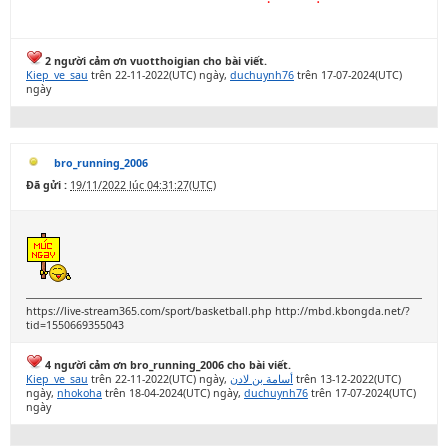
2 người cảm ơn vuotthoigian cho bài viết.
Kiep_ve_sau
trên 22-11-2022(UTC) ngày,
duchuynh76
trên 17-07-2024(UTC)
ngày
bro_running_2006
Đã gửi :
19/11/2022 lúc 04:31:27(UTC)
https://live-stream365.com/sport/basketball.php http://mbd.kbongda.net/?
tid=1550669355043
4 người cảm ơn bro_running_2006 cho bài viết.
Kiep_ve_sau
trên 22-11-2022(UTC) ngày,
أسامة بن لادن
trên 13-12-2022(UTC)
ngày,
nhokoha
trên 18-04-2024(UTC) ngày,
duchuynh76
trên 17-07-2024(UTC)
ngày