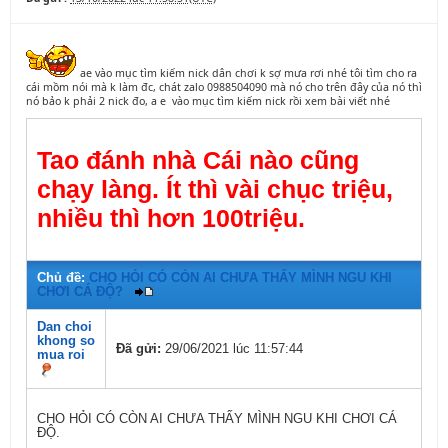
ae vào mục tìm kiếm nick dân chơi k sợ mưa rơi nhé tôi tìm cho ra
cái mồm nói mà k làm đc, chát zalo 0988504090 mà nó cho trên đây của nó thì
nó bảo k phải 2 nick đo, a e vào mục tìm kiếm nick rồi xem bài viết nhé
Tao đánh nhà Cái nào cũng
chạy làng. Ít thì vài chục triệu,
nhiều thì hơn 100triệu.
Chủ đề:
CHO HỎI CÓ CÒN AI CHƯA THẤY MÌNH NGU KHI
CHƠI CÁ ĐỘ?
Dan choi
khong so
Đã gửi:
29/06/2021 lúc 11:57:44
mua roi
CHO HỎI CÓ CÒN AI CHƯA THẤY MÌNH NGU KHI CHƠI CÁ
ĐỘ.