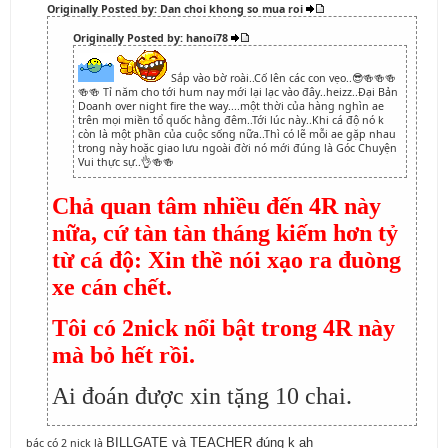
Originally Posted by: Dan choi khong so mua roi
Originally Posted by: hanoi78
Sắp vào bờ roài..Cố lên các con vẹo..😎🍻🍻🍻
🍻🍻 Tỉ năm cho tới hum nay mới lại lạc vào đây..heizz..Đại Bản
Doanh over night fire the way....một thời của hàng nghìn ae
trên mọi miền tổ quốc hằng đêm..Tới lúc này..Khi cá độ nó k
còn là một phần của cuộc sống nữa..Thì có lẽ mỗi ae gặp nhau
trong này hoặc giao lưu ngoài đời nó mới đúng là Góc Chuyện
Vui thực sự..👌🍻🍻
Chả quan tâm nhiều đến 4R này
nữa, cứ tàn tàn tháng kiếm hơn tỷ
từ cá độ: Xin thề nói xạo ra đuòng
xe cán chết.
Tôi có 2nick nổi bật trong 4R này
mà bỏ hết rồi.
Ai đoán được xin tặng 10 chai.
bác có 2 nick là
BILLGATE và TEACHER đúng k ah