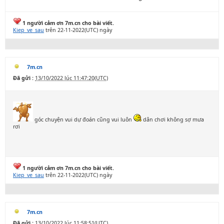
1 người cảm ơn 7m.cn cho bài viết.
Kiep_ve_sau
trên 22-11-2022(UTC) ngày
7m.cn
Đã gửi :
13/10/2022 lúc 11:47:20(UTC)
góc chuyện vui dự đoán cũng vui luôn
dân chơi không sợ mưa
rơi
1 người cảm ơn 7m.cn cho bài viết.
Kiep_ve_sau
trên 22-11-2022(UTC) ngày
7m.cn
Đã gửi :
13/10/2022 lúc 11:58:51(UTC)