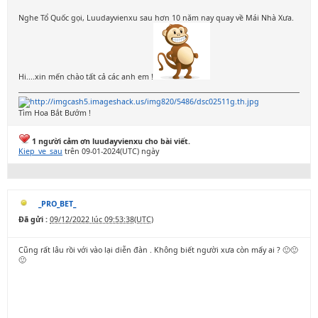
Nghe Tổ Quốc gọi, Luudayvienxu sau hơn 10 năm nay quay về Mái Nhà Xưa.
Hi....xin mến chào tất cả các anh em !
Tìm Hoa Bắt Bướm !
1 người cảm ơn luudayvienxu cho bài viết.
Kiep_ve_sau
trên 09-01-2024(UTC) ngày
_PRO_BET_
Đã gửi :
09/12/2022 lúc 09:53:38(UTC)
Cũng rất lâu rồi với vào lại diễn đàn . Không biết người xưa còn mấy ai ? 🙂🙂
🙂