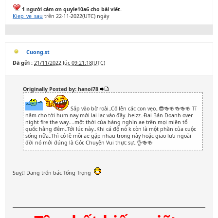
1 người cảm ơn quyle10a6 cho bài viết.
Kiep_ve_sau
trên 22-11-2022(UTC) ngày
Cuong.st
Đã gửi :
21/11/2022 lúc 09:21:18(UTC)
Originally Posted by: hanoi78
Sắp vào bờ roài..Cố lên các con vẹo..😎🍻🍻🍻🍻🍻 Tỉ
năm cho tới hum nay mới lại lạc vào đây..heizz..Đại Bản Doanh over
night fire the way....một thời của hàng nghìn ae trên mọi miền tổ
quốc hằng đêm..Tới lúc này..Khi cá độ nó k còn là một phần của cuộc
sống nữa..Thì có lẽ mỗi ae gặp nhau trong này hoặc giao lưu ngoài
đời nó mới đúng là Góc Chuyện Vui thực sự..👌🍻🍻
Suỵt! Đang trốn bác Tổng Trọng