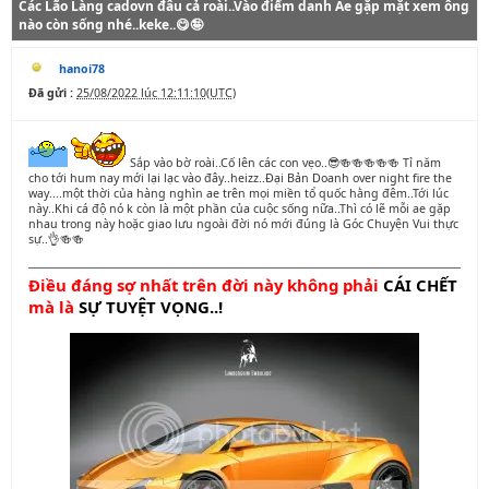
Các Lão Làng cadovn đâu cả roài..Vào điểm danh Ae gặp mặt xem ông
nào còn sống nhé..keke..😋🤪
hanoi78
Đã gửi :
25/08/2022 lúc 12:11:10(UTC)
Sắp vào bờ roài..Cố lên các con vẹo..😎🍻🍻🍻🍻🍻 Tỉ năm
cho tới hum nay mới lại lạc vào đây..heizz..Đại Bản Doanh over night fire the
way....một thời của hàng nghìn ae trên mọi miền tổ quốc hằng đêm..Tới lúc
này..Khi cá độ nó k còn là một phần của cuộc sống nữa..Thì có lẽ mỗi ae gặp
nhau trong này hoặc giao lưu ngoài đời nó mới đúng là Góc Chuyện Vui thực
sự..👌🍻🍻
Điều đáng sợ nhất trên đời này không phải
CÁI CHẾT
mà là
SỰ TUYỆT
VỌNG..!