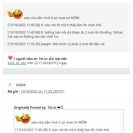
zalo của dân chơi k sợ mưa rơi MÕM
[13/10/2022 11:45:26] K: bác nói đc mà k thấy làm đc chán thế
[13/10/2022 11:45:58] K: tưởng bác nói dự đoán đc 2 nick thì thưởng 10chai,
nói xạo ra đường oto cán chết hic
[13/10/2022 11:55:25] Joseph: Mà mình có phải 2 nick đó đâu nè
1 người cảm ơn 7m.cn cho bài viết.
Kiep_ve_sau
trên 22-11-2022(UTC) ngày
h22n9
Đã gửi :
13/10/2022 lúc 11:33:23(UTC)
Originally Posted by: 7m.cn
zalo của dân chơi k sợ mưa rơi MÕM
[13/10/2022 11:45:26] K: bác nói đc mà k thấy làm đc chán thế