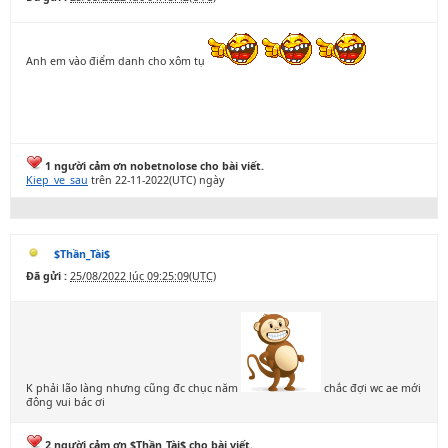
Anh em vào điểm danh cho xôm tụ
1 người cảm ơn nobetnolose cho bài viết.
Kiep_ve_sau
trên 22-11-2022(UTC) ngày
$Thần_Tài$
Đã gửi :
25/08/2022 lúc 09:25:09(UTC)
K phải lão làng nhưng cũng đc chục năm
chắc đợi wc ae mới
đông vui bác ơi
2 người cảm ơn $Thần_Tài$ cho bài viết.