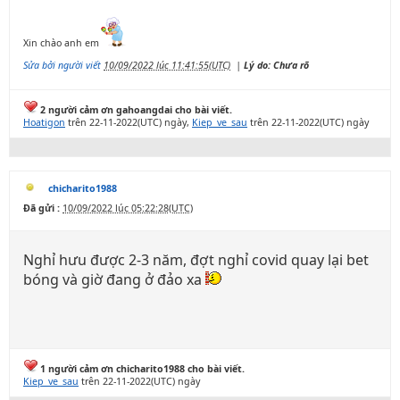
Xin chào anh em
Sửa bởi người viết
10/09/2022 lúc 11:41:55(UTC)
|
Lý do: Chưa rõ
2 người cảm ơn gahoangdai cho bài viết.
Hoatigon
trên 22-11-2022(UTC) ngày,
Kiep_ve_sau
trên 22-11-2022(UTC) ngày
chicharito1988
Đã gửi :
10/09/2022 lúc 05:22:28(UTC)
Nghỉ hưu được 2-3 năm, đợt nghỉ covid quay lại bet
bóng và giờ đang ở đảo xa
1 người cảm ơn chicharito1988 cho bài viết.
Kiep_ve_sau
trên 22-11-2022(UTC) ngày