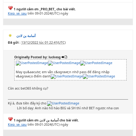
1 người cảm ơn _PRO_BET_ cho bài viết.
Kiep_ve_sau
trên 09-01-2024(UTC) ngày
أسامة بن لادن
Đã gửi :
13/12/2022 lúc 01:22:41(UTC)
Originally Posted by: luckesg
May qu&aacute; em vẫn c&ograve;n nhớ pass để đăng nhập
v&agrave;o điểm danh
Còn acc bet365 không cụ?
Ký à, đưa tiền đây ký cho
Lời bố dạy: Anh nào hô hào BIG và SH thì nhớ BET ngược nha con
1 người cảm ơn أسامة بن لادن cho bài viết.
Kiep_ve_sau
trên 09-01-2024(UTC) ngày