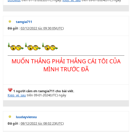
BOOMBI
trên 01-12-2022(UTC) ngày,
Kiep_ve_sau
trên 09-01-2024(UTC) ngày
tamgia711
Đã gửi :
02/12/2022 lúc 09:30:05(UTC)
MUỐN THẮNG PHẢI THẮNG CÁI TÔI CỦA
MÌNH TRƯỚC ĐÃ
1 người cảm ơn tamgia711 cho bài viết.
Kiep_ve_sau
trên 09-01-2024(UTC) ngày
luudayvienxu
Đã gửi :
08/12/2022 lúc 08:02:23(UTC)