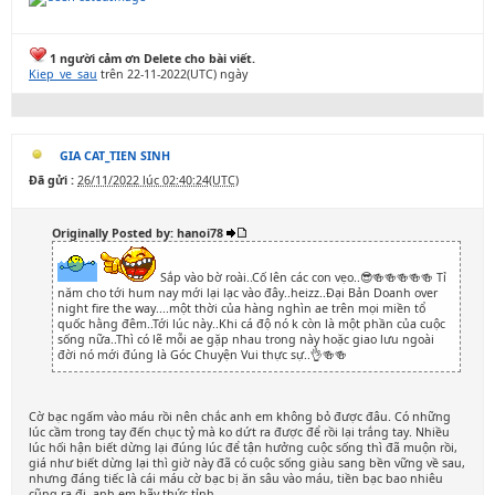
1 người cảm ơn Delete cho bài viết.
Kiep_ve_sau
trên 22-11-2022(UTC) ngày
GIA CAT_TIEN SINH
Đã gửi :
26/11/2022 lúc 02:40:24(UTC)
Originally Posted by: hanoi78
Sắp vào bờ roài..Cố lên các con vẹo..😎🍻🍻🍻🍻🍻 Tỉ
năm cho tới hum nay mới lại lạc vào đây..heizz..Đại Bản Doanh over
night fire the way....một thời của hàng nghìn ae trên mọi miền tổ
quốc hằng đêm..Tới lúc này..Khi cá độ nó k còn là một phần của cuộc
sống nữa..Thì có lẽ mỗi ae gặp nhau trong này hoặc giao lưu ngoài
đời nó mới đúng là Góc Chuyện Vui thực sự..👌🍻🍻
Cờ bạc ngấm vào máu rồi nên chắc anh em không bỏ được đâu. Có những
lúc cầm trong tay đến chục tỷ mà ko dứt ra được để rồi lại trắng tay. Nhiều
lúc hối hận biết dừng lại đúng lúc để tận hưởng cuộc sống thì đã muộn rồi,
giá như biết dừng lại thì giờ này đã có cuộc sống giàu sang bền vững về sau,
nhưng đáng tiếc là cái máu cờ bạc bị ăn sâu vào máu, tiền bạc bao nhiêu
cũng ra đi..anh em hãy thức tỉnh.