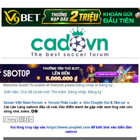
Welcome Guest! To enable all features please
Đăng nhập
or
Đăng ký
.
Diễn đàn
Chủ đề có bài mới
Tìm kiếm
Đăng nhập
Đăng ký
Soccer Việt Nam Forum
»
Forum Thảo Luận
»
Góc Chuyện Vui & Tâm sự
»
Các Lão Làng cadovn đâu cả roài..Vào điểm danh Ae gặp mặt xem ông nào còn
sống nhé..keke..😋🤪
2 Trang
1
2
>
Vui lòng truy cập vào
https://www.coopbet.com
để biết link vào diễn đàn
cadovn