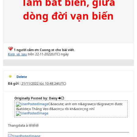
Tâm bất biến, giữa
dòng đời vạn biến
1 người cảm ơn Cuong.st cho bài viết.
Kiep_ve_sau
trên 22-11-2022(UTC) ngày
Delete
Đã gửi :
21/11/2022 lúc 10:48:24(UTC)
Originally Posted by: Daisy
C&oacute; anh em n&agrave;o t&igrave;m được
l&atilde;o Thắng Vẹo đ&acirc;u rồi kh&ocirc;ng nhỉ
Thangdata à 🤣🤣🤣