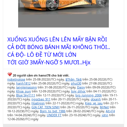
XUỐNG XUỐNG LÊN LÊN MẤY BẬN RỒI
CẢ ĐỜI BÓNG BÁNH MÃI KHÔNG THÔI..
CÁ ĐỘ- LÔ ĐỀ TỪ MỚI LỚN
TỚI GIỜ 3MẤY-NGỠ 5 MƯƠI..Hjx
20 người cảm ơn hanoi78 cho bài viết.
nobetnolose
trên 25-08-2022(UTC) ngày,
$Thần_Tài$
trên 25-08-2022(UTC)
ngày,
hanh1812
trên 25-08-2022(UTC) ngày,
phut30
trên 27-08-2022(UTC)
ngày,
langlemasong
trên 31-08-2022(UTC) ngày,
Daisy
trên 09-09-2022(UTC)
ngày,
Khoa_pug
trên 12-09-2022(UTC) ngày,
boy_dihoc
trên 04-11-2022(UTC)
ngày,
Blue Sky1111
trên 12-11-2022(UTC) ngày,
bro_running_2006
trên 19-11-
2022(UTC) ngày,
ngocbao_911
trên 20-11-2022(UTC) ngày,
otxanh
trên 20-11-
2022(UTC) ngày,
Hoatigon
trên 22-11-2022(UTC) ngày,
Kiep_ve_sau
trên 22-11-
2022(UTC) ngày,
GIA CAT_TIEN SINH
trên 26-11-2022(UTC) ngày,
MrNet
trên
18-12-2023(UTC) ngày,
Born_to_bet_1986
trên 28-02-2024(UTC) ngày,
Alt+F4
trên 14-04-2024(UTC) ngày,
UNDER FT
trên 23-10-2024(UTC) ngày,
john
trên
12-06-2026(UTC) ngày