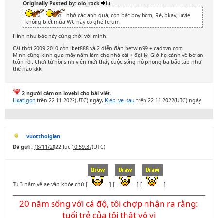
Originally Posted by: olo_rock
nhớ các anh quá, còn bác boy.hcm, Ré, bkav, lavie
không biết mùa WC này có ghé forum
Hình như bác này cùng thời với mình.
Cái thời 2009-2010 còn ibet888 và 2 diễn đàn betwin99 + cadovn.com
Mình cũng kinh qua mấy năm làm cho nhà cái + đại lý. Giờ hạ cánh về bờ an
toàn rồi. Chơi từ hồi sinh viên mới thấy cuộc sống nó phong ba bão táp như
thế nào kkk
2 người cảm ơn lovebi cho bài viết.
Hoatigon
trên 22-11-2022(UTC) ngày,
Kiep_ve_sau
trên 22-11-2022(UTC) ngày
vuotthoigian
Đã gửi :
18/11/2022 lúc 10:59:37(UTC)
Tù 3 năm về ae vẫn khỏe chứ [
-] [
-] [
-]
20 năm sống với cá độ, tôi chợp nhận ra rằng:
tuổi trẻ của tôi thật vô vị