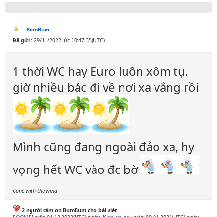
BumBum
Đã gửi :
29/11/2022 lúc 10:47:35(UTC)
1 thời WC hay Euro luôn xôm tụ,
giờ nhiều bác đi về nơi xa vắng rồi
Mình cũng đang ngoài đảo xa, hy
vọng hết WC vào đc bờ
Gone with the wind
2 người cảm ơn BumBum cho bài viết.