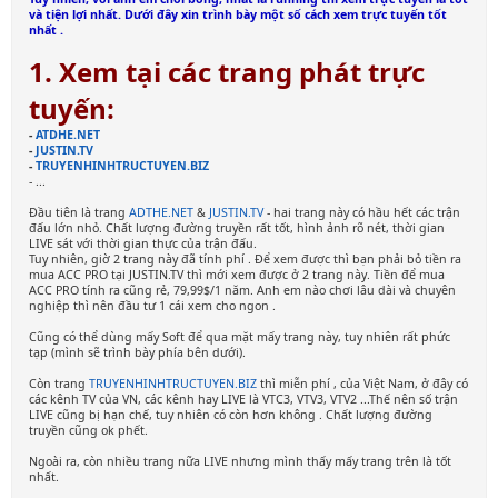
và tiện lợi nhất. Dưới đây xin trình bày một số cách xem trực tuyến tốt
nhất
.
1. Xem tại các trang phát trực
tuyến:
-
ATDHE.NET
-
JUSTIN.TV
-
TRUYENHINHTRUCTUYEN.BIZ
- ...
Đầu tiên là trang
ADTHE.NET
&
JUSTIN.TV
- hai trang này có hầu hết các trận
đấu lớn nhỏ. Chất lượng đường truyền rất tốt, hình ảnh rõ nét, thời gian
LIVE sát với thời gian thực của trận đấu.
Tuy nhiên, giờ 2 trang này đã tính phí
. Để xem được thì bạn phải bỏ tiền ra
mua ACC PRO tại JUSTIN.TV thì mới xem được ở 2 trang này. Tiền để mua
ACC PRO tính ra cũng rẻ, 79,99$/1 năm. Anh em nào chơi lâu dài và chuyên
nghiệp thì nên đầu tư 1 cái xem cho ngon
.
Cũng có thể dùng mấy Soft để qua mặt mấy trang này, tuy nhiên rất phức
tạp (mình sẽ trình bày phía bên dưới).
Còn trang
TRUYENHINHTRUCTUYEN.BIZ
thì miễn phí
, của Việt Nam, ở đây có
các kênh TV của VN, các kênh hay LIVE là VTC3, VTV3, VTV2 ...Thế nên số trận
LIVE cũng bị hạn chế, tuy nhiên có còn hơn không
. Chất lượng đường
truyền cũng ok phết.
Ngoài ra, còn nhiều trang nữa LIVE nhưng mình thấy mấy trang trên là tốt
nhất.