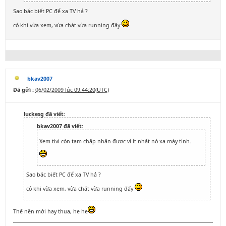
Sao bác biết PC để xa TV hả ?
có khi vừa xem, vừa chát vừa running đấy
bkav2007
Đã gửi :
06/02/2009 lúc 09:44:20(UTC)
luckesg đã viết:
bkav2007 đã viết:
Xem tivi còn tạm chấp nhận được vì ít nhất nó xa máy tính.
Sao bác biết PC để xa TV hả ?
có khi vừa xem, vừa chát vừa running đấy
Thế nên mới hay thua, he he