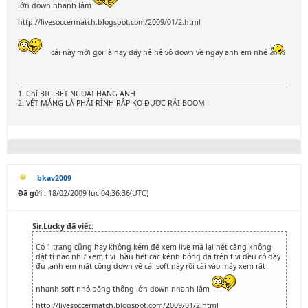
lớn down nhanh lắm
http://livesoccermatch.blogspot.com/2009/01/2.html
cái này mới gọi là hay đấy hê hê vô down về ngay anh em nhé
1. Chỉ BIG BET NGOẠI HẠNG ANH
2. VÉT MÁNG LÀ PHẢI RÌNH RẬP KO ĐƯỢC RẢI BOOM
bkav2009
Đã gửi :
18/02/2009 lúc 04:36:36(UTC)
Sir.Lucky đã viết:
Có 1 trang cũng hay không kém để xem live mà lại nét căng không
dật tí nào như xem tivi .hầu hết các kênh bóng đá trên tivi đều có đầy
đủ .anh em mất công down về cái soft này rồi cài vào máy xem rất
nhanh.soft nhỏ băng thông lớn down nhanh lắm
http://livesoccermatch.blogspot.com/2009/01/2.html