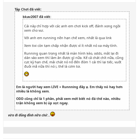
Tập Chơi đã viết:
bkav2007 đã viết:
Cái này chỉ hợp với các anh em chơi kick off, đánh xong ngồi
xem cho vui.
Với anh em running nên hạn chế xem, nhất là qua link
Xem tivi còn tạm chấp nhận được vì ít nhất nó xa máy tính.
Running quan trọng nhất là màn hình kèo, odds, mắt lại đi
dán vào xem thì làm ăn được gì nữa. Kể cả chát chít nữa, cũng
cực kỳ hạn chế, mải chát nó nổ đến đòm 1 cái thì lại tiếc, vuốt
đuôi mã nữa thì nó ị, thế là cơm toi.
Em là người hay xem LIVE + Runnning đây ạ. Em thấy nó hay hơn
nhiều là không xem.
ODD cũng chỉ là 1 phần, phải xem mới biết nó đá thế nào, nhiều
trận không xem bị úp xọt ngay.
vừa đi đủng đỉnh nữa chứ...