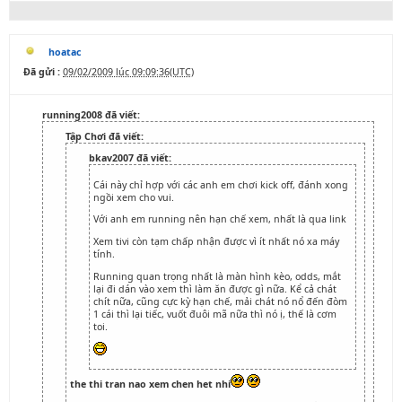
hoatac
Đã gửi :
09/02/2009 lúc 09:09:36(UTC)
running2008 đã viết:
Tập Chơi đã viết:
bkav2007 đã viết:
Cái này chỉ hợp với các anh em chơi kick off, đánh xong
ngồi xem cho vui.
Với anh em running nên hạn chế xem, nhất là qua link
Xem tivi còn tạm chấp nhận được vì ít nhất nó xa máy
tính.
Running quan trọng nhất là màn hình kèo, odds, mắt
lại đi dán vào xem thì làm ăn được gì nữa. Kể cả chát
chít nữa, cũng cực kỳ hạn chế, mải chát nó nổ đến đòm
1 cái thì lại tiếc, vuốt đuôi mã nữa thì nó ị, thế là cơm
toi.
the thi tran nao xem chen het nhi