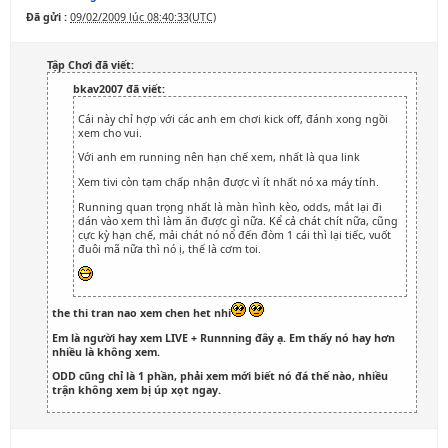
Đã gửi :
09/02/2009 lúc 08:40:33(UTC)
Tập Chơi đã viết:
bkav2007 đã viết:
Cái này chỉ hợp với các anh em chơi kick off, đánh xong ngồi
xem cho vui.
Với anh em running nên hạn chế xem, nhất là qua link
Xem tivi còn tạm chấp nhận được vì ít nhất nó xa máy tính.
Running quan trọng nhất là màn hình kèo, odds, mắt lại đi
dán vào xem thì làm ăn được gì nữa. Kể cả chát chít nữa, cũng
cực kỳ hạn chế, mải chát nó nổ đến đòm 1 cái thì lại tiếc, vuốt
đuôi mã nữa thì nó ị, thế là cơm toi.
the thi tran nao xem chen het nhi
Em là người hay xem LIVE + Runnning đây ạ. Em thấy nó hay hơn
nhiều là không xem.
ODD cũng chỉ là 1 phần, phải xem mới biết nó đá thế nào, nhiều
trận không xem bị úp xọt ngay.