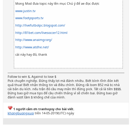
Mong Mod đưa topic này lên mục Chú ý để ae đọc được
www.justin.tv
www.footysports.tv
http://livefutbolpc.blogspot.com/
http://81bet.com/livesoccer12.html
http://www.anaimgr.org/
http://www.atdhe.net/
cái này hay đó, thank
Follow to win $, Against to lose $
Pick chuyên nghiệp. Đừng thấy lợi mà đánh nhiều. Biết bình tĩnh đón kết
quả thua! Biết nhận thông tin và điều chỉnh. Đừng rãi bom B52 mà bị nhà
cái bắn du kích. nếu trận đó cầu may mắn thì đừng pick. Tất cả là tiền $$$$.
Đừng bao giờ mua tips để cầu chiến thắng vì sẽ chiến bại. Đừng bao giờ
đánh vượt tầm $ khống chế của mình.
1 người cảm ơn tranhopsy cho bài viết.
khongbuongxuoi
trên 14-05-2019(UTC) ngày