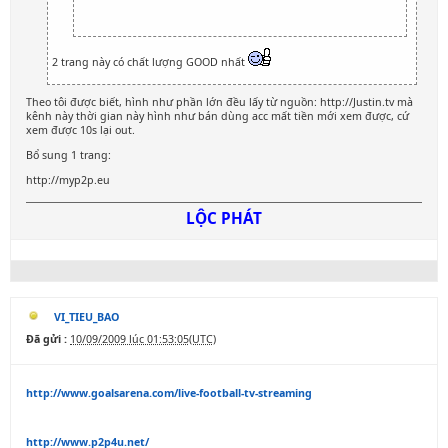
2 trang này có chất lượng GOOD nhất
Theo tôi được biết, hình như phần lớn đều lấy từ nguồn: http://Justin.tv mà
kênh này thời gian này hình như bán dùng acc mất tiền mới xem được, cứ
xem được 10s lại out.
Bổ sung 1 trang:
http://myp2p.eu
LỘC PHÁT
VI_TIEU_BAO
Đã gửi :
10/09/2009 lúc 01:53:05(UTC)
http://www.goalsarena.com/live-football-tv-streaming
http://www.p2p4u.net/