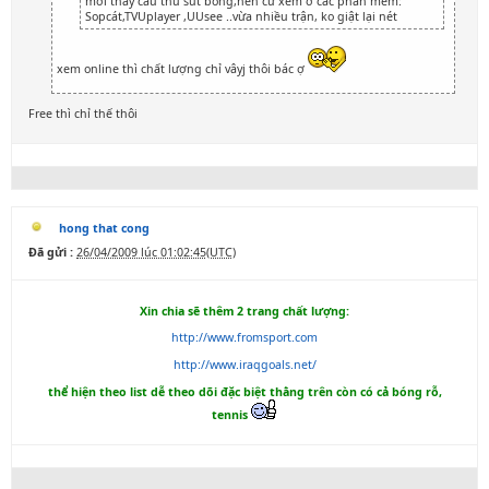
mới thấy cầu thủ sút bóng,nên cứ xem ở các phần mềm:
Sopcát,TVUplayer ,UUsee ..vừa nhiều trận, ko giật lại nét
xem online thì chất lượng chỉ vâyj thôi bác ợ
Free thì chỉ thế thôi
hong that cong
Đã gửi :
26/04/2009 lúc 01:02:45(UTC)
Xin chia sẽ thêm 2 trang chất lượng:
http://www.fromsport.com
http://www.iraqgoals.net/
thể hiện theo list dễ theo dõi đặc biệt thằng trên còn có cả bóng rỗ,
tennis