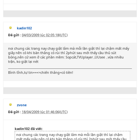
kadin102
Đã gửi :
04/03/2009 lúc 02:05:18(UTC)
noi chung các trang nay chạy giật lắm mà mỗi lần giật thì lại chậm mất mấy
giây nên có khi bàn thắng có rùi thì 2phút sau mới thấy cầu thủ sút
bóng,nên cứ xem ở các phần mềm: Sopcát,TVUplayer ,UUsee ..vừa nhiều
trận, ko giật lại nét
Bình tĩnh,tự tin===>chiến thắng=có tiền!
zvone
Đã gửi :
18/04/2009 lúc 01:46:06(UTC)
kadin102 đã viết:
noi chung các trang nay chạy giật lắm mà mỗi lần giật thì lại chậm
mất mấy giây nên có khi bàn thắng có rùi thì 2phút sau mới thấy cầu