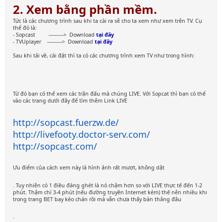
2. Xem bằng phần mềm.
Tức là các chương trình sau khi ta cài ra sẽ cho ta xem như xem trên TV. Cụ
thể đó là:
- Sopcast ----------> Download
tại đây
- TVUplayer ----------> Download
tại đây
Sau khi tải về, cài đặt thì ta có các chương trình xem TV như trong hình:
Từ đó bạn có thể xem các trận đấu mà chúng LIVE. Với Sopcat thì bạn có thể
vào các trang dưới đây để tìm thêm Link LIVE
http://sopcast.fuerzw.de/
http://livefooty.doctor-serv.com/
http://sopcast.com/
Ưu điểm của cách xem này là hình ảnh rất mượt, không dật
. Tuy nhiên có 1 điều đáng ghét là nó chậm hơn so với LIVE thực tế đến 1-2
phút. Thậm chí 3-4 phút (nếu đường truyền Internet kém) thế nên nhiều khi
trong trang BET bay kèo chán rồi mà vẫn chưa thấy bàn thắng đâu
.