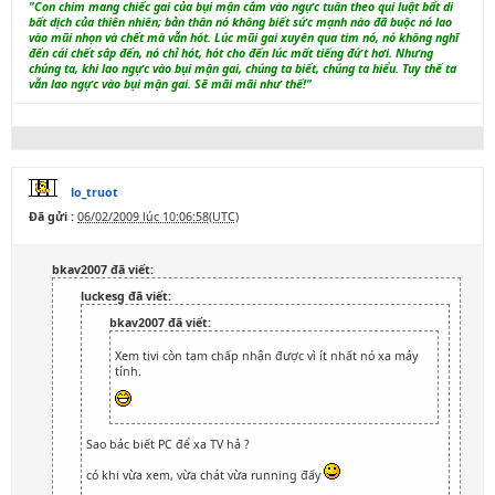
"Con chim mang chiếc gai của bụi mận cắm vào ngực tuân theo qui luật bất di
bất dịch của thiên nhiên; bản thân nó không biết sức mạnh nào đã buộc nó lao
vào mũi nhọn và chết mà vẫn hót. Lúc mũi gai xuyên qua tim nó, nó không nghĩ
đến cái chết sắp đến, nó chỉ hót, hót cho đến lúc mất tiếng đứt hơi. Nhưng
chúng ta, khi lao ngực vào bụi mận gai, chúng ta biết, chúng ta hiểu. Tuy thế ta
vẫn lao ngực vào bụi mận gai. Sẽ mãi mãi như thế!"
lo_truot
Đã gửi :
06/02/2009 lúc 10:06:58(UTC)
bkav2007 đã viết:
luckesg đã viết:
bkav2007 đã viết:
Xem tivi còn tạm chấp nhận được vì ít nhất nó xa máy
tính.
Sao bác biết PC để xa TV hả ?
có khi vừa xem, vừa chát vừa running đấy