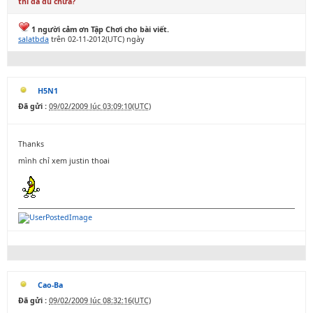
thì đã đủ chưa?
1 người cảm ơn Tập Chơi cho bài viết.
salatbda
trên 02-11-2012(UTC) ngày
H5N1
Đã gửi :
09/02/2009 lúc 03:09:10(UTC)
Thanks
mình chỉ xem justin thoai
Cao-Ba
Đã gửi :
09/02/2009 lúc 08:32:16(UTC)