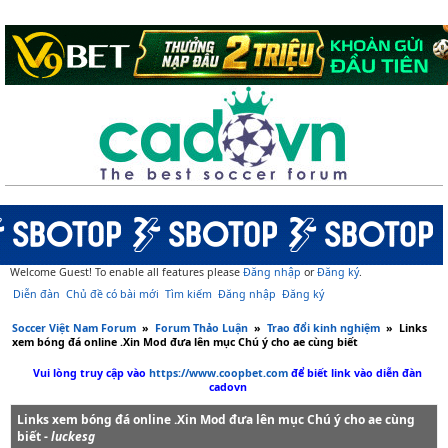
Welcome Guest! To enable all features please
Đăng nhập
or
Đăng ký
.
Diễn đàn
Chủ đề có bài mới
Tìm kiếm
Đăng nhập
Đăng ký
Soccer Việt Nam Forum
»
Forum Thảo Luận
»
Trao đổi kinh nghiệm
»
Links
xem bóng đá online .Xin Mod đưa lên mục Chú ý cho ae cùng biết
Vui lòng truy cập vào
https://www.coopbet.com
để biết link vào diễn đàn
cadovn
Links xem bóng đá online .Xin Mod đưa lên mục Chú ý cho ae cùng
biết -
luckesg