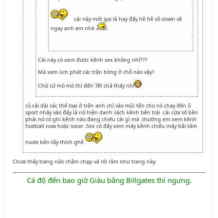
cái này mới gọi là hay đấy hê hê vô down về
ngay anh em nhé
Cái này có xem được kênh sex không nhỉ???
Mà xem lịch phát các trận bóng ở chỗ nào vậy?
Chứ cứ mò mò thì đến Tết chả thấy nhỉ
có cái dải các thể loại ở trên anh chỉ vào mũi tên cho nó chạy đến ô
sport nháy vào đấy là nó hiện danh sách kênh bên trái .cái cửa sổ bên
phải nó có ghi kênh nào đang chiếu cái gì mà .thường em xem kênh
football now hoặc socer .Sex có đấy xem mấy kênh chiếu mấy bãi tắm
nude bên tây thích ghê
Chưa thấy trang nào chậm chạp và rối rắm như trang này.
Cá độ đến bao giờ Giàu bằng Billgates thì ngưng.