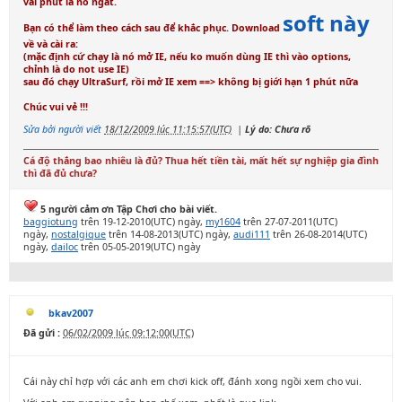
vài phút là nó ngắt.
soft này
Bạn có thể làm theo cách sau để khắc phục.
Download
về và cài ra:
(mặc định cứ chạy là nó mở IE, nếu ko muốn dùng IE thì vào options,
chỉnh là do not use IE)
sau đó chạy UltraSurf, rồi mở IE xem ==> không bị giới hạn 1 phút nữa
Chúc vui vẻ !!!
Sửa bởi người viết
18/12/2009 lúc 11:15:57(UTC)
|
Lý do: Chưa rõ
Cá độ thắng bao nhiêu là đủ? Thua hết tiền tài, mất hết sự nghiệp gia đình
thì đã đủ chưa?
5 người cảm ơn Tập Chơi cho bài viết.
baggiotung
trên 19-12-2010(UTC) ngày,
my1604
trên 27-07-2011(UTC)
ngày,
nostalgique
trên 14-08-2013(UTC) ngày,
audi111
trên 26-08-2014(UTC)
ngày,
dailoc
trên 05-05-2019(UTC) ngày
bkav2007
Đã gửi :
06/02/2009 lúc 09:12:00(UTC)
Cái này chỉ hợp với các anh em chơi kick off, đánh xong ngồi xem cho vui.