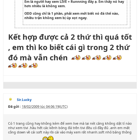
Em là người hay xem LIVE + Runnning đây ạ. Em thấy nó hay
hơn nhiều là không xem.
ODD cũng chỉ là 1 phần, phải xem mới biết nó đá thế nào,
nhiều trận không xem bị úp xọt ngay.
Kết hợp được cả 2 thứ thì quá tốt
, em thì ko biết cái gì trong 2 thứ
đó mà vẫn chén
Sir.Lucky
Đã gửi :
18/02/2009 lúc 04:06:19(UTC)
Có 1 trang cũng hay không kém để xem live mà lại nét căng không dật tí nào
như xem tivi .hầu hết các kênh bóng đá trên tivi đều có đầy đủ .anh em mất
công down về cái soft này rồi cài vào máy xem rất nhanh.soft nhỏ băng thông