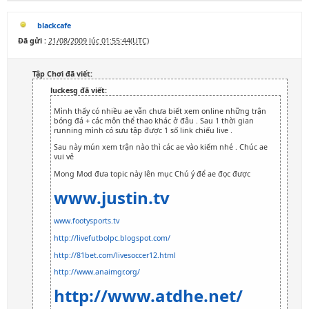
blackcafe
Đã gửi :
21/08/2009 lúc 01:55:44(UTC)
Tập Chơi đã viết:
luckesg đã viết:
Mình thấy có nhiều ae vẫn chưa biết xem online những trận
bóng đá + các môn thể thao khác ở đâu . Sau 1 thời gian
running mình có sưu tập được 1 số link chiếu live .
Sau này mún xem trận nào thì các ae vào kiếm nhé . Chúc ae
vui vẻ
Mong Mod đưa topic này lên mục Chú ý để ae đọc được
www.justin.tv
www.footysports.tv
http://livefutbolpc.blogspot.com/
http://81bet.com/livesoccer12.html
http://www.anaimgr.org/
http://www.atdhe.net/