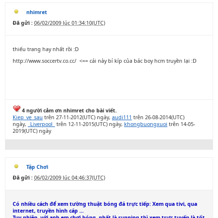
nhimret
Đã gửi :
06/02/2009 lúc 01:34:10(UTC)
thiếu trang hay nhất rồi :D
http://www.soccertv.co.cc/ <== cái này bí kíp của bác boy hcm truyền lại :D
4 người cảm ơn nhimret cho bài viết.
Kiep_ve_sau
trên 27-11-2012(UTC) ngày,
audi111
trên 26-08-2014(UTC)
ngày,
_Liverpool_
trên 12-11-2015(UTC) ngày,
khongbuongxuoi
trên 14-05-
2019(UTC) ngày
Tập Chơi
Đã gửi :
06/02/2009 lúc 04:46:37(UTC)
Có nhiều cách để xem tường thuật bóng đá trực tiếp: Xem qua tivi, qua
internet, truyền hình cáp ...
Tuy nhiên, với anh em chơi bóng, nhất là running thì xem trực tuyến là tốt