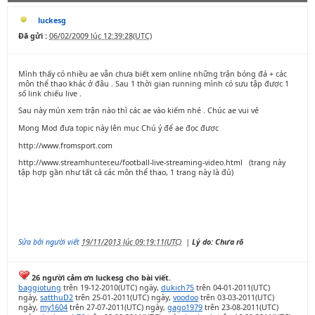
luckesg
Đã gửi :
06/02/2009 lúc 12:39:28(UTC)
Mình thấy có nhiều ae vẫn chưa biết xem online những trận bóng đá + các
môn thể thao khác ở đâu . Sau 1 thời gian running mình có sưu tập được 1
số link chiếu live .
Sau này mún xem trận nào thì các ae vào kiếm nhé . Chúc ae vui vẻ
Mong Mod đưa topic này lên mục Chú ý để ae đọc được
http://www.fromsport.com
http://www.streamhunter.eu/football-live-streaming-video.html (trang này
tập hợp gần như tất cả các môn thể thao, 1 trang này là đủ)
Sửa bởi người viết
19/11/2013 lúc 09:19:11(UTC)
|
Lý do: Chưa rõ
26 người cảm ơn luckesg cho bài viết.
baggiotung
trên 19-12-2010(UTC) ngày,
dukich75
trên 04-01-2011(UTC)
ngày,
satthuD2
trên 25-01-2011(UTC) ngày,
voodoo
trên 03-03-2011(UTC)
ngày,
my1604
trên 27-07-2011(UTC) ngày,
gago1979
trên 23-08-2011(UTC)