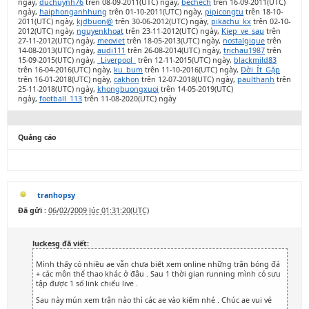
ngày,
duchuynh76
trên 08-09-2011(UTC) ngày,
bechech
trên 16-09-2011(UTC)
ngày,
haiphonganhhung
trên 01-10-2011(UTC) ngày,
pipicongtu
trên 18-10-
2011(UTC) ngày,
kjdbuon@
trên 30-06-2012(UTC) ngày,
pikachu_kx
trên 02-10-
2012(UTC) ngày,
nguyenkhoat
trên 23-11-2012(UTC) ngày,
Kiep_ve_sau
trên
27-11-2012(UTC) ngày,
meoviet
trên 18-05-2013(UTC) ngày,
nostalgique
trên
14-08-2013(UTC) ngày,
audi111
trên 26-08-2014(UTC) ngày,
trichau1987
trên
15-09-2015(UTC) ngày,
_Liverpool_
trên 12-11-2015(UTC) ngày,
blackmild83
trên 16-04-2016(UTC) ngày,
ku_bum
trên 11-10-2016(UTC) ngày,
Đời_Ít_Gặp
trên 16-01-2018(UTC) ngày,
cakhon
trên 12-07-2018(UTC) ngày,
paulthanh
trên
25-11-2018(UTC) ngày,
khongbuongxuoi
trên 14-05-2019(UTC)
ngày,
football_113
trên 11-08-2020(UTC) ngày
Quảng cáo
tranhopsy
Đã gửi :
06/02/2009 lúc 01:31:20(UTC)
luckesg đã viết:
Mình thấy có nhiều ae vẫn chưa biết xem online những trận bóng đá
+ các môn thể thao khác ở đâu . Sau 1 thời gian running mình có sưu
tập được 1 số link chiếu live .
Sau này mún xem trận nào thì các ae vào kiếm nhé . Chúc ae vui vẻ