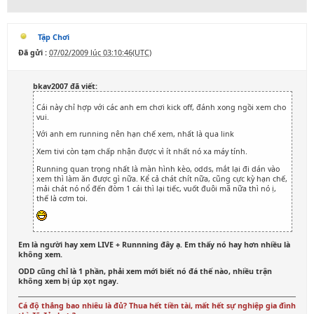
Tập Chơi
Đã gửi :
07/02/2009 lúc 03:10:46(UTC)
bkav2007 đã viết:
Cái này chỉ hợp với các anh em chơi kick off, đánh xong ngồi xem cho
vui.
Với anh em running nên hạn chế xem, nhất là qua link
Xem tivi còn tạm chấp nhận được vì ít nhất nó xa máy tính.
Running quan trọng nhất là màn hình kèo, odds, mắt lại đi dán vào
xem thì làm ăn được gì nữa. Kể cả chát chít nữa, cũng cực kỳ hạn chế,
mải chát nó nổ đến đòm 1 cái thì lại tiếc, vuốt đuôi mã nữa thì nó ị,
thế là cơm toi.
Em là người hay xem LIVE + Runnning đây ạ. Em thấy nó hay hơn nhiều là
không xem.
ODD cũng chỉ là 1 phần, phải xem mới biết nó đá thế nào, nhiều trận
không xem bị úp xọt ngay.
Cá độ thắng bao nhiêu là đủ? Thua hết tiền tài, mất hết sự nghiệp gia đình