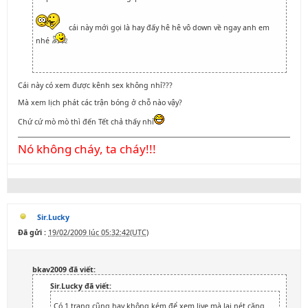
cái này mới gọi là hay đấy hê hê vô down về ngay anh em
nhé
Cái này có xem được kênh sex không nhỉ???
Mà xem lịch phát các trận bóng ở chỗ nào vậy?
Chứ cứ mò mò thì đến Tết chả thấy nhỉ
Nó không cháy, ta cháy!!!
Sir.Lucky
Đã gửi :
19/02/2009 lúc 05:32:42(UTC)
bkav2009 đã viết:
Sir.Lucky đã viết:
Có 1 trang cũng hay không kém để xem live mà lại nét căng