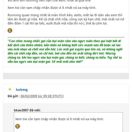
Với anh em running nên hạn chế xem, nhất là qua link
Xem tivi còn tạm chấp nhận được vì ít nhất nó xa máy tính.
Running quan trọng nhất là màn hình kèo, odds, mắt lại đi dán vào xem thì
làm ăn được gì nữa. Kể cả chát chít nữa, cũng cực kỳ hạn chế, mải chát nó nổ
đến đòm 1 cái thì lại tiếc, vuốt đuôi mã nữa thì nó ị, thế là cơm toi.
"Con chim mang chiếc gai của bụi mận cắm vào ngực tuân theo qui luật bất di
bất dịch của thiên nhiên; bản thân nó không biết sức mạnh nào đã buộc nó lao
vào mũi nhọn và chết mà vẫn hót. Lúc mũi gai xuyên qua tim nó, nó không nghĩ
đến cái chết sắp đến, nó chỉ hót, hót cho đến lúc mất tiếng đứt hơi. Nhưng
chúng ta, khi lao ngực vào bụi mận gai, chúng ta biết, chúng ta hiểu. Tuy thế ta
vẫn lao ngực vào bụi mận gai. Sẽ mãi mãi như thế!"
luckesg
Đã gửi :
06/02/2009 lúc 09:28:37(UTC)
bkav2007 đã viết:
Xem tivi còn tạm chấp nhận được vì ít nhất nó xa máy tính.