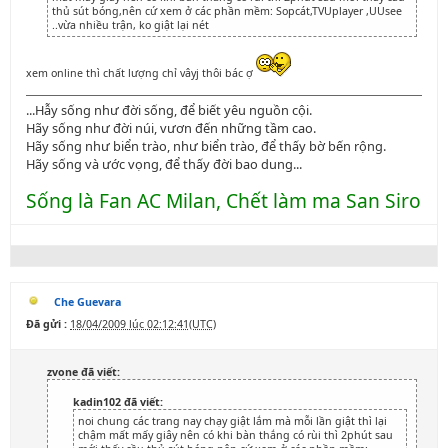
thủ sút bóng,nên cứ xem ở các phần mềm: Sopcát,TVUplayer ,UUsee
..vừa nhiều trận, ko giật lại nét
xem online thì chất lượng chỉ vâyj thôi bác ợ
...Hẫy sống như đời sống, để biết yêu nguồn cội.
Hãy sống như đời núi, vươn đến những tầm cao.
Hãy sống như biển trào, như biển trào, để thấy bờ bến rộng.
Hãy sống và ước vọng, để thấy đời bao dung...
Sống là Fan AC Milan, Chết làm ma San Siro
Che Guevara
Đã gửi :
18/04/2009 lúc 02:12:41(UTC)
zvone đã viết:
kadin102 đã viết:
noi chung các trang nay chạy giật lắm mà mỗi lần giật thì lại
chậm mất mấy giây nên có khi bàn thắng có rùi thì 2phút sau