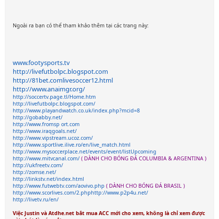
Ngoài ra bạn có thể tham khảo thêm tại các trang này:
www.footysports.tv
http://livefutbolpc.blogspot.com
http://81bet.comlivesoccer12.html
http://www.anaimgr.org/
http://soccertv.page.tl/Home.htm
http://livefutbolpc.blogspot.com/
http://www.playandwatch.co.uk/index.php?mcid=8
http://gobabby.net/
http://www.fromsp ort.com
http://www.iraqgoals.net/
http://www.vipstream.ucoz.com/
http://www.sportlive.ilive.ro/en/live_match.html
http://www.mysoccerplace.net/events/event/listUpcoming
http://www.mitvcanal.com/
( DÀNH CHO BÓNG ĐÁ COLUMBIA & ARGENTINA )
http://ukfreetv.com/
http://zomse.net/
http://linkstv.net/index.html
http://www.futwebtv.com/aovivo.php
( DÀNH CHO BÓNG ĐÁ BRASIL )
http://www.scorlives.com/2.php
http://www.p2p4u.net/
http://livetv.ru/en/
Việc Justin và Atdhe.net bắt mua ACC mới cho xem, không là chỉ xem được