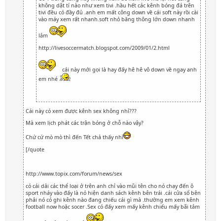
không dật tí nào như xem tivi .hầu hết các kênh bóng đá trên
tivi đều có đầy đủ .anh em mất công down về cái soft này rồi cài
vào máy xem rất nhanh.soft nhỏ băng thông lớn down nhanh
lắm
http://livesoccermatch.blogspot.com/2009/01/2.html
cái này mới gọi là hay đấy hê hê vô down về ngay anh
em nhé
Cái này có xem được kênh sex không nhỉ???
Mà xem lịch phát các trận bóng ở chỗ nào vậy?
Chứ cứ mò mò thì đến Tết chả thấy nhỉ
[/quote
http://www.topix.com/forum/news/sex
có cái dải các thể loại ở trên anh chỉ vào mũi tên cho nó chạy đến ô
sport nháy vào đấy là nó hiện danh sách kênh bên trái .cái cửa sổ bên
phải nó có ghi kênh nào đang chiếu cái gì mà .thường em xem kênh
football now hoặc socer .Sex có đấy xem mấy kênh chiếu mấy bãi tắm