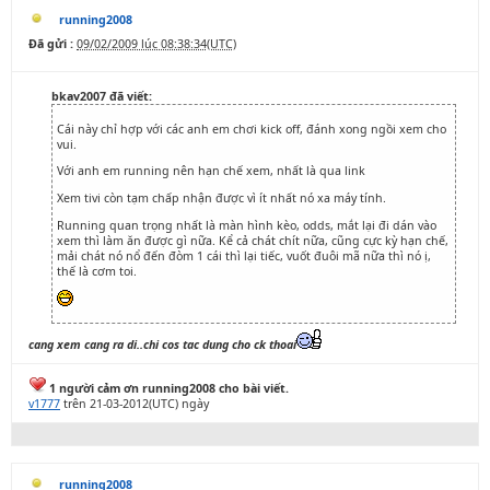
running2008
Đã gửi :
09/02/2009 lúc 08:38:34(UTC)
bkav2007 đã viết:
Cái này chỉ hợp với các anh em chơi kick off, đánh xong ngồi xem cho
vui.
Với anh em running nên hạn chế xem, nhất là qua link
Xem tivi còn tạm chấp nhận được vì ít nhất nó xa máy tính.
Running quan trọng nhất là màn hình kèo, odds, mắt lại đi dán vào
xem thì làm ăn được gì nữa. Kể cả chát chít nữa, cũng cực kỳ hạn chế,
mải chát nó nổ đến đòm 1 cái thì lại tiếc, vuốt đuôi mã nữa thì nó ị,
thế là cơm toi.
cang xem cang ra di..chi cos tac dung cho ck thoai
1 người cảm ơn running2008 cho bài viết.
v1777
trên 21-03-2012(UTC) ngày
running2008