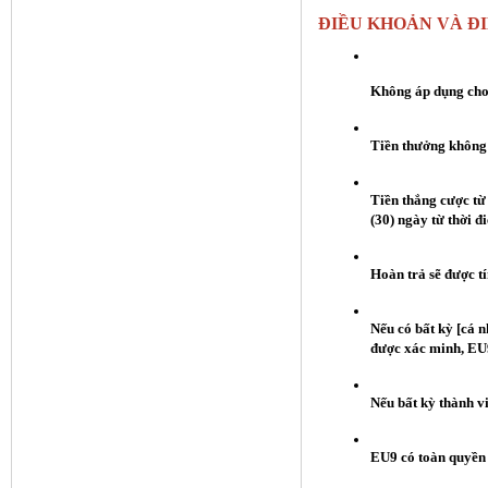
ĐIỀU KHOẢN VÀ ĐI
Không áp dụng cho v
Tiền thưởng không 
Tiền thắng cược từ 
(30) ngày từ thời đ
Hoàn trả sẽ được t
Nếu có bất kỳ [cá 
được xác minh, EU9 
Nếu bất kỳ thành v
EU9 có toàn quyền 