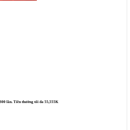
 300 lần. Tiền thưởng tối đa 55,555K