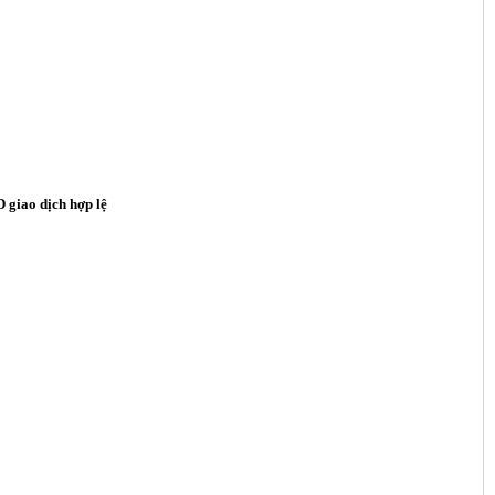
 giao dịch hợp lệ