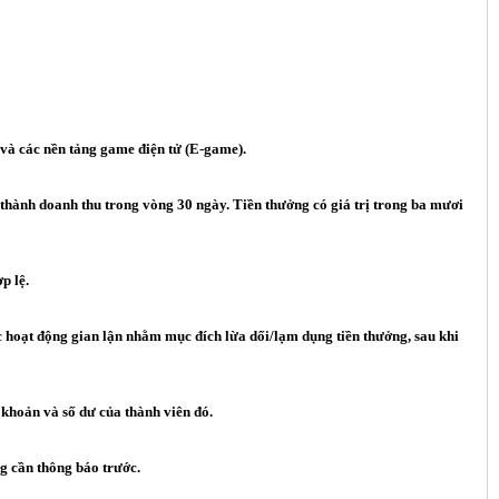
và các nền tảng game điện tử (E-game).
 thành doanh thu trong vòng 30 ngày. Tiền thưởng có giá trị trong ba mươi 
p lệ.
c hoạt động gian lận nhằm mục đích lừa dối/lạm dụng tiền thưởng, sau khi 
 khoản và số dư của thành viên đó.
g cần thông báo trước.