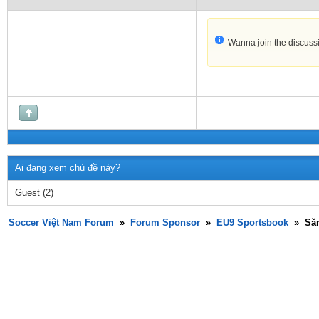
Wanna join the discuss
Ai đang xem chủ đề này?
Guest
(2)
Soccer Việt Nam Forum
»
Forum Sponsor
»
EU9 Sportsbook
»
Să