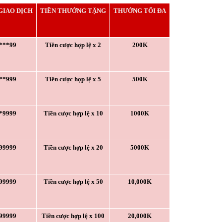
 GIAO DỊCH
TIỀN THƯỞNG TẶNG
THƯỞNG TỐI ĐA
***99
Tiền cược hợp lệ x 2
200K
**999
Tiền cược hợp lệ x 5
500K
*9999
Tiền cược hợp lệ x 10
1000K
99999
Tiền cược hợp lệ x 20
5000K
99999
Tiền cược hợp lệ x 50
10,000K
99999
Tiền cược hợp lệ x 100
20,000K