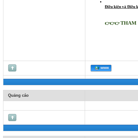
Điều kiện và Điều 
THAM G
👉👉👉 
WWW
Quảng cáo