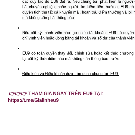
các quy tắc do EU9 đặt ra. Nếu chúng tôi  phát hiện là người 
bài chuyên nghiệp, hoặc người tìm kiếm tiền thưởng, EU9 có 
quyền tịch thu tất cả khuyến mãi, hoàn trả, điểm thưởng và lợi 
mà không cần phải thông báo.
Nếu bất kỳ thành viên nào tạo nhiều tài khoản, EU9 có quyền 
chỉ vĩnh viễn hoặc đóng băng tài khoản và số dư của thành viên
EU9 có toàn quyền thay đổi, chỉnh sửa hoặc kết thúc chương t
tại bất kỳ thời điểm nào mà không cần thông báo trước.
Điều kiện và Điều khoản được áp dụng chung tại  EU9.
 👉👉👉 THAM GIA NGAY TRÊN EU9 TẠI: 
https://t.me/Gialinheu9 