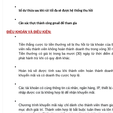
Số dư thừa sau khi rút tối đa sẽ được hệ thống thu hồi
Cần xác thực thành công gmail để tham gia
ĐIỀU KHOẢN VÀ ĐIỀU KIỆN:
Tiền thắng cược từ tiền thưởng sẽ bị thu hồi từ tài khoản của t
viên nếu thành viên không hoàn thành doanh thu trong vòng 30 n
Tiền thưởng có giá trị trong ba mươi (30) ngày từ thời điểm 
phát hành trừ khi có quy định khác.
Hoàn trả sẽ được tính sau khi thành viên hoàn thành doanh
khuyến mãi và có doanh thu cược hợp lệ.
Các tài khoản có cùng thông tin cá nhân, ngân hàng, IP, thiết bị 
nhập được coi là không hợp lệ để nhận khuyến mãi.
Chương trình khuyến mãi này chỉ dành cho thành viên tham gia
mục đích giải trí. Thành viên hợp lệ bắt buộc tuân theo và tôn t