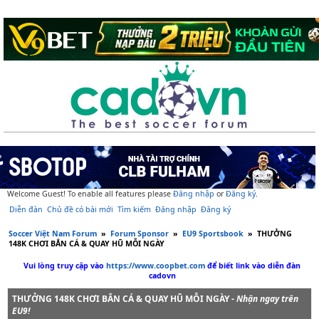
Welcome Guest! To enable all features please
Đăng nhập
or
Đăng ký
.
Diễn đàn
Chủ đề có bài mới
Tìm kiếm
Đăng nhập
Đăng ký
Soccer Việt Nam Forum
»
Forum Sponsor
»
EU9 Sportsbook
»
THƯỞNG
148K CHƠI BẮN CÁ & QUAY HŨ MỖI NGÀY
Vui lòng truy cập vào
https://www.coopbet.com
để biết link vào diễn đàn
cadovn
THƯỞNG 148K CHƠI BẮN CÁ & QUAY HŨ MỖI NGÀY -
Nhận ngay trên
EU9!