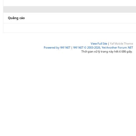
Quảng cáo
View Full Site
|
Yaf Mobile Theme
Powered by YAF.NET
|
YAF.NET © 2003-2026, Yet Another Forum.NET
Thời gian xử lý trang này hết 4.686 giây.