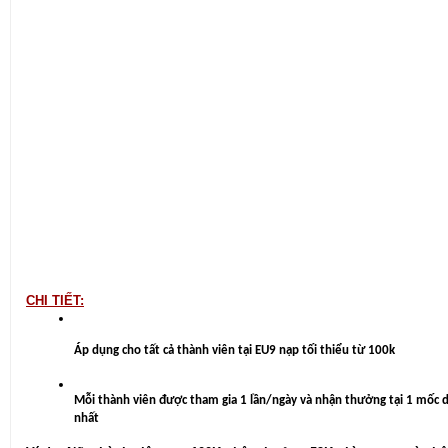
CHI TIẾT:
Áp dụng cho tất cả thành viên tại EU9 nạp tối thiểu từ 100k
Mỗi thành viên được tham gia 1 lần/ngày và nhận thưởng tại 1 mốc d
nhất