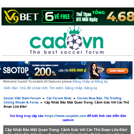
Welcome Guest! To enable all features please
Đăng nhập
or
Đăng ký
.
Diễn đàn
Chủ đề có bài mới
Tìm kiếm
Đăng nhập
Đăng ký
Soccer Việt Nam Forum
»
Các Forum Khác
»
Forum Mua Bán, Thị Trường
Chứng Khoán & Forex
»
Cập Nhật Bảo Mật Quan Trọng: Cảnh Giác Với Các Thủ
Đoạn Lừa Đảo!
Vui lòng truy cập vào
https://www.coopbet.com
để biết link vào diễn đàn
cadovn
Cập Nhật Bảo Mật Quan Trọng: Cảnh Giác Với Các Thủ Đoạn Lừa Đảo!