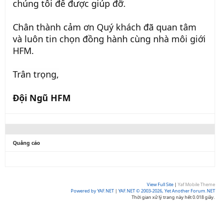
chúng tôi để được giúp đỡ.
Chân thành cảm ơn Quý khách đã quan tâm
và luôn tin chọn đồng hành cùng nhà môi giới
HFM.
Trân trọng,
Đội Ngũ HFM
Quảng cáo
View Full Site
|
Yaf Mobile Theme
Powered by YAF.NET
|
YAF.NET © 2003-2026, Yet Another Forum.NET
Thời gian xử lý trang này hết 0.018 giây.