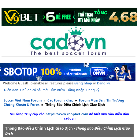
Welcome Guest! To enable all features please
Đăng nhập
or
Đăng ký
.
Diễn đàn
Chủ đề có bài mới
Tìm kiếm
Đăng nhập
Đăng ký
Soccer Việt Nam Forum
»
Các Forum Khác
»
Forum Mua Bán, Thị Trường
Chứng Khoán & Forex
»
Thông Báo Điều Chỉnh Lịch Giao Dịch
Vui lòng truy cập vào
https://www.coopbet.com
để biết link vào diễn đàn
cadovn
Thông Báo Điều Chỉnh Lịch Giao Dịch -
Thông Báo Điều Chỉnh Lịch Giao
Dịch