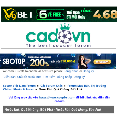
Welcome Guest! To enable all features please
Đăng nhập
or
Đăng ký
.
Diễn đàn
Chủ đề có bài mới
Tìm kiếm
Đăng nhập
Đăng ký
Soccer Việt Nam Forum
»
Các Forum Khác
»
Forum Mua Bán, Thị Trường
Chứng Khoán & Forex
»
Nước Rút. Quà Khủng. Bứt Phá
Vui lòng truy cập vào
https://www.coopbet.com
để biết link vào diễn đàn
cadovn
Nước Rút. Quà Khủng. Bứt Phá -
Nước Rút. Quà Khủng. Bứt Phá