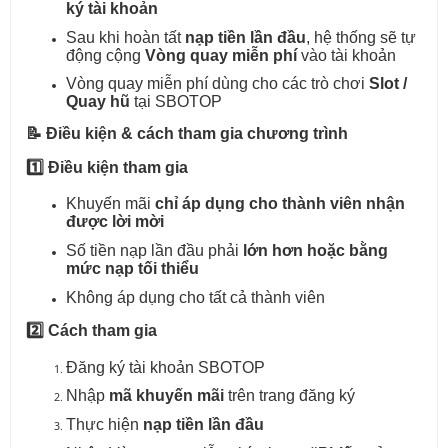
ký tài khoản
Sau khi hoàn tất
nạp tiền lần đầu
, hệ thống sẽ tự
động cộng
Vòng quay miễn phí
vào tài khoản
Vòng quay miễn phí dùng cho các trò chơi
Slot /
Quay hũ
tại SBOTOP
📝 Điều kiện & cách tham gia chương trình
1️⃣ Điều kiện tham gia
Khuyến mãi
chỉ áp dụng cho thành viên nhận
được lời mời
Số tiền nạp lần đầu phải
lớn hơn hoặc bằng
mức nạp tối thiểu
Không áp dụng cho tất cả thành viên
2️⃣ Cách tham gia
Đăng ký tài khoản SBOTOP
Nhập
mã khuyến mãi
trên trang đăng ký
Thực hiện
nạp tiền lần đầu