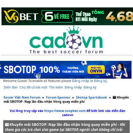
Welcome Guest! To enable all features please
Đăng nhập
or
Đăng ký
.
Diễn đàn
Chủ đề có bài mới
Tìm kiếm
Đăng nhập
Đăng ký
Soccer Việt Nam Forum
»
Forum Sponsor
»
Sbotop Sportsbook
»
🎰 Khuyến
mãi SBOTOP: Nạp lần đầu nhận Vòng quay miễn phí
Vui lòng truy cập vào
https://www.coopbet.com
để biết link vào diễn đàn
cadovn
🎰 Khuyến mãi SBOTOP: Nạp lần đầu nhận Vòng quay miễn phí -
Khi
tham gia các trò chơi slot game tại SBOTOP, người chơi không chỉ trải