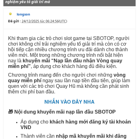
nghiệm yếu tố giải trí mà
longson
Đã gửi :
24/12/2025 lúc 06:24:56(UTC)
Khi tham gia các trò chơi slot game tại SBOTOP, người
chơi không chỉ trải nghiệm yếu tố giải trí mà còn có cơ
hội tiếp cận nhiều chương trình ưu đãi dành cho thành
viên mới. Một trong những chương trình nổi bật hiện
nay là
khuyến mãi “Nạp lần đầu nhận Vòng quay
miễn phí”
, áp dụng cho khách hàng đủ điều kiện.
Chương trình mang đến cho người chơi những
vòng
quay miễn phí
ngay sau lần nạp tiền đầu tiên, giúp làm
quen với các trò chơi Quay Hũ mà không cần phát sinh
thêm chi phí ban đầu.
NHẤN VÀO ĐÂY NHA
🎁 Nội dung khuyến mãi nạp lần đầu SBOTOP
Áp dụng cho
khách hàng mới đăng ký tài khoản
VND
Thành viên cần
nhập mã khuyến mãi khi đăng