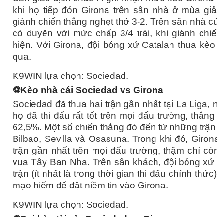
khi họ tiếp đón Girona trên sân nhà ở mùa giả
giành chiến thắng nghẹt thở 3-2. Trên sân nhà c
có duyên với mức chấp 3/4 trái, khi giành chi
hiện. Với Girona, đội bóng xứ Catalan thua kè
qua.
K9WIN lựa chọn: Sociedad.
⚽
Kèo nhà cái Sociedad vs Girona
Sociedad đã thua hai trận gần nhất tại La Liga, 
họ đã thi đấu rất tốt trên mọi đấu trường, thắng
62,5%. Một số chiến thắng đó đến từ những trậ
Bilbao, Sevilla và Osasuna. Trong khi đó, Giron
trận gần nhất trên mọi đấu trường, thậm chí cò
vua Tây Ban Nha. Trên sân khách, đội bóng xứ 
trận (ít nhất là trong thời gian thi đấu chính thứ
mạo hiểm để đặt niềm tin vào Girona.
K9WIN lựa chọn: Sociedad.