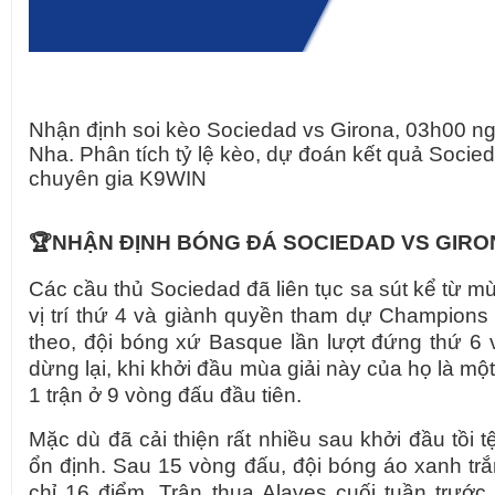
Nhận định soi kèo Sociedad vs Girona, 03h00 n
Nha. Phân tích tỷ lệ kèo, dự đoán kết quả Socie
chuyên gia K9WIN
🏆
NHẬN ĐỊNH BÓNG ĐÁ SOCIEDAD VS GIRO
Các cầu thủ Sociedad đã liên tục sa sút kể từ mù
vị trí thứ 4 và giành quyền tham dự Champions 
theo, đội bóng xứ Basque lần lượt đứng thứ 6
dừng lại, khi khởi đầu mùa giải này của họ là mộ
1 trận ở 9 vòng đấu đầu tiên.
Mặc dù đã cải thiện rất nhiều sau khởi đầu tồi t
ổn định. Sau 15 vòng đấu, đội bóng áo xanh trắn
chỉ 16 điểm. Trận thua Alaves cuối tuần trước l