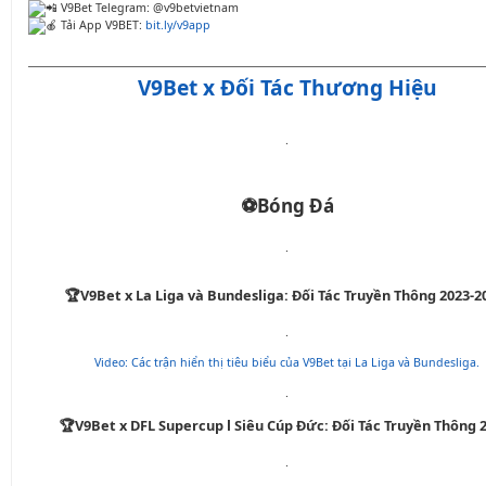
V9Bet Telegram: @v9betvietnam
Tải App V9BET:
bit.ly/v9app
V9Bet x Đối Tác Thương Hiệu
.
⚽️Bóng Đá
.
🏆V9Bet x La Liga và Bundesliga: Đối Tác Truyền Thông 2023-2
.
Video: Các trận hiển thị tiêu biểu của V9Bet tại La Liga và Bundesliga.
.
🏆V9Bet x DFL Supercup l Siêu Cúp Đức: Đối Tác Truyền Thông 
.