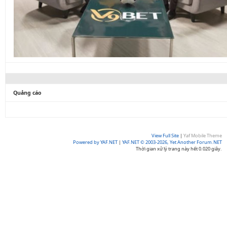
Quảng cáo
View Full Site
|
Yaf Mobile Theme
Powered by YAF.NET
|
YAF.NET © 2003-2026, Yet Another Forum.NET
Thời gian xử lý trang này hết 0.020 giây.