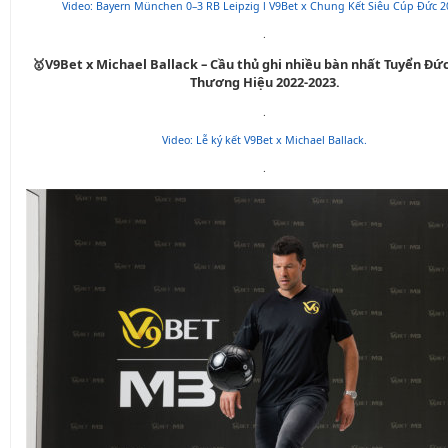
Video: Bayern München 0–3 RB Leipzig l V9Bet x Chung Kết Siêu Cúp Đức 2
.
🥇V9Bet x Michael Ballack – Cầu thủ ghi nhiều bàn nhất Tuyển Đức
Thương Hiệu 2022-2023.
.
Video: Lễ ký kết V9Bet x Michael Ballack.
.