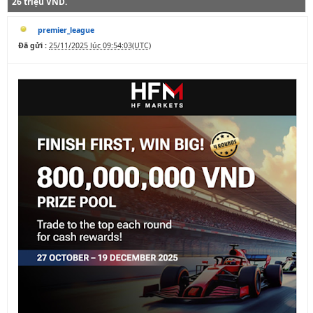
26 triệu VND.
premier_league
Đã gửi :
25/11/2025 lúc 09:54:03(UTC)