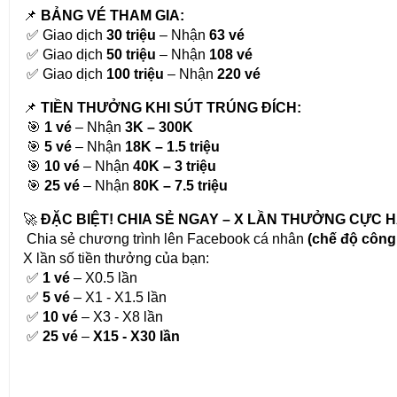
📌 
BẢNG VÉ THAM GIA:
 ✅ Giao dịch 
30 triệu
 – Nhận 
63 vé
 ✅ Giao dịch 
50 triệu
 – Nhận 
108 vé
 ✅ Giao dịch 
100 triệu
 – Nhận 
220 vé
📌 
TIỀN THƯỞNG KHI SÚT TRÚNG ĐÍCH:
 🎯 
1 vé
 – Nhận 
3K – 300K
 🎯 
5 vé
 – Nhận 
18K – 1.5 triệu
 🎯 
10 vé
 – Nhận 
40K – 3 triệu
 🎯 
25 vé
 – Nhận 
80K – 7.5 triệu
🚀 
ĐẶC BIỆT! CHIA SẺ NGAY – X LẦN THƯỞNG CỰC 
 Chia sẻ chương trình lên Facebook cá nhân 
(chế độ công
X lần số tiền thưởng của bạn:
 ✅ 
1 vé
 – X0.5 lần
 ✅ 
5 vé
 – X1 - X1.5 lần
 ✅ 
10 vé
 – X3 - X8 lần
 ✅ 
25 vé
 – 
X15 - X30 lần