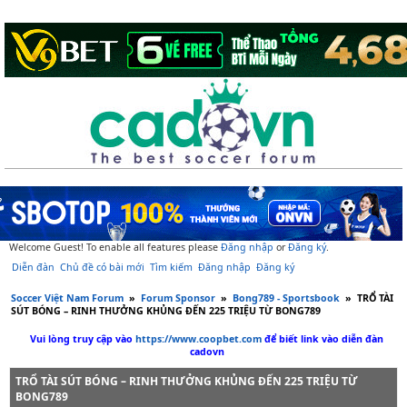
Welcome Guest! To enable all features please
Đăng nhập
or
Đăng ký
.
Diễn đàn
Chủ đề có bài mới
Tìm kiếm
Đăng nhập
Đăng ký
Soccer Việt Nam Forum
»
Forum Sponsor
»
Bong789 - Sportsbook
»
TRỔ TÀI
SÚT BÓNG – RINH THƯỞNG KHỦNG ĐẾN 225 TRIỆU TỪ BONG789
Vui lòng truy cập vào
https://www.coopbet.com
để biết link vào diễn đàn
cadovn
TRỔ TÀI SÚT BÓNG – RINH THƯỞNG KHỦNG ĐẾN 225 TRIỆU TỪ
BONG789