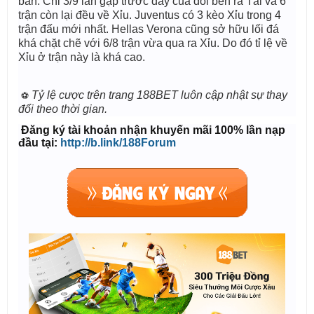
bàn. Chỉ 3/9 lần gặp trước đây của đôi bên ra Tài và 6
trận còn lại đều về Xỉu. Juventus có 3 kèo Xỉu trong 4
trận đấu mới nhất. Hellas Verona cũng sở hữu lối đá
khá chặt chẽ với 6/8 trận vừa qua ra Xỉu. Do đó tỉ lệ về
Xỉu ở trận này là khá cao.
Tỷ lệ cược trên trang 188BET luôn cập nhật sự thay
⚽
đổi theo thời gian.
Đăng ký tài khoản nhận khuyến mãi 100% lần nạp
đầu tại:
http://b.link/188Forum