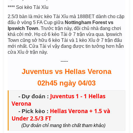
**** Soi kèo Tài Xỉu
2.5/3 bàn là mức kèo Tài Xỉu mà 188BET dành cho cặp
đấu ở vòng 5 FA Cup giữa
Nottingham Forest vs
Ipswich Town
. Trước trận này, đội chủ nhà đang chơi
khá cởi mở. Họ có 6 kèo Tài ở 7 trận vừa qua. Ipswich
Town cũng sở hữu 6 kèo Tài và 1 kèo Xỉu ở 7 trận đấu
mới nhất. Cửa Tài vì vậy đang được tin tưởng hơn hẳn
cửa Xỉu ở trận này.
-----
Juventus vs Hellas Verona
02h45 ngày 04/03
Juventus 1 - 1 Hellas
-
Dự đoán
:
Verona
Hellas Verona + 1.5 và
- Pick kèo :
Under 2.5/3 FT
(Dự đoán chỉ mang tính chất tham khảo)