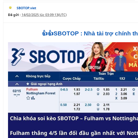
SBOTOP.viet
Đã gửi :
14/02/2025 lúc 03:09:13(UTC)
👍👍SBOTOP : Nhà tài trợ chính 