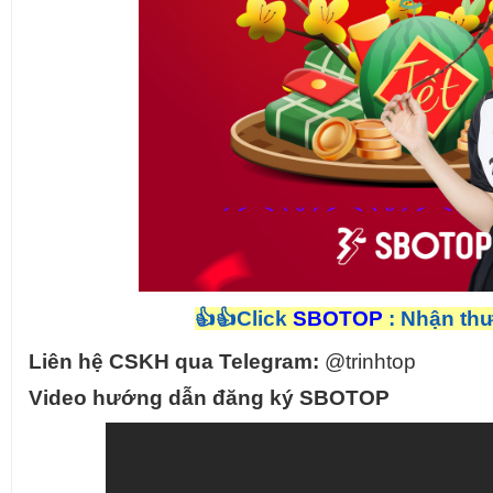
👍👍Click
SBOTOP
: Nhận th
Liên hệ CSKH qua Telegram:
@trinhtop
Video hướng dẫn đăng ký SBOTOP