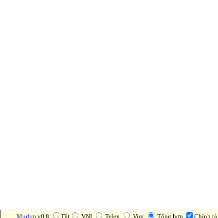
Mudim
v0.8
Tắt
VNI
Telex
Viqr
Tổng hợp
Chính tả