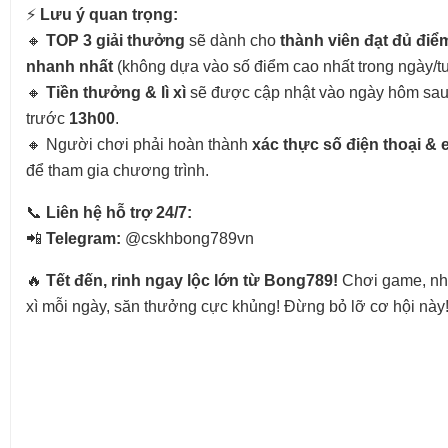
⚡
Lưu ý quan trọng:
🔸
TOP 3 giải thưởng
sẽ dành cho
thành viên đạt đủ điể
nhanh nhất
(không dựa vào số điểm cao nhất trong ngày/tu
🔸
Tiền thưởng & lì xì
sẽ được cập nhật vào ngày hôm sa
trước
13h00
.
🔸 Người chơi phải hoàn thành
xác thực số điện thoại & 
để tham gia chương trình.
📞
Liên hệ hỗ trợ 24/7:
📲
Telegram:
@cskhbong789vn
🔥
Tết đến, rinh ngay lộc lớn từ Bong789!
Chơi game, nhậ
xì mỗi ngày, săn thưởng cực khủng! Đừng bỏ lỡ cơ hội này