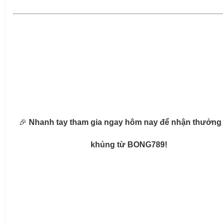
🎉
Nhanh tay tham gia ngay hôm nay để nhận thưởng
khủng từ BONG789!