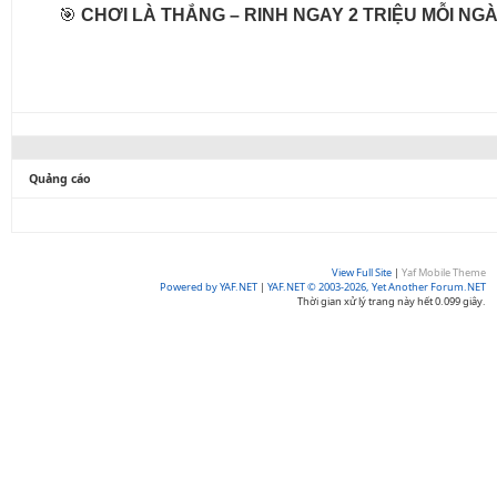
🎯
CHƠI LÀ THẮNG – RINH NGAY 2 TRIỆU MỖI NGÀ
Quảng cáo
View Full Site
|
Yaf Mobile Theme
Powered by YAF.NET
|
YAF.NET © 2003-2026, Yet Another Forum.NET
Thời gian xử lý trang này hết 0.099 giây.