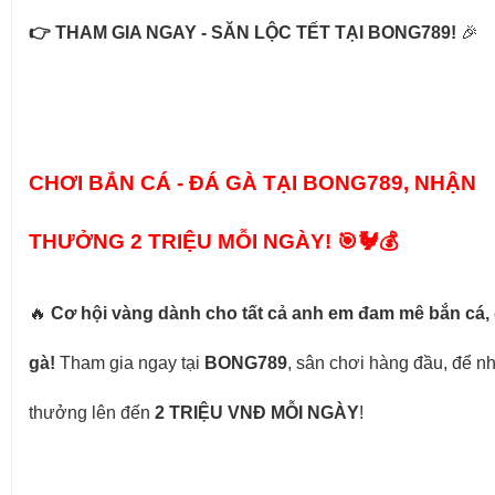
👉 THAM GIA NGAY - SĂN LỘC TẾT TẠI BONG789!
🎉
CHƠI BẮN CÁ - ĐÁ GÀ TẠI BONG789, NHẬN
THƯỞNG 2 TRIỆU MỖI NGÀY! 🎯🐓💰
🔥
Cơ hội vàng dành cho tất cả anh em đam mê bắn cá,
gà!
Tham gia ngay tại
BONG789
, sân chơi hàng đầu, để n
thưởng lên đến
2 TRIỆU VNĐ MỖI NGÀY
!