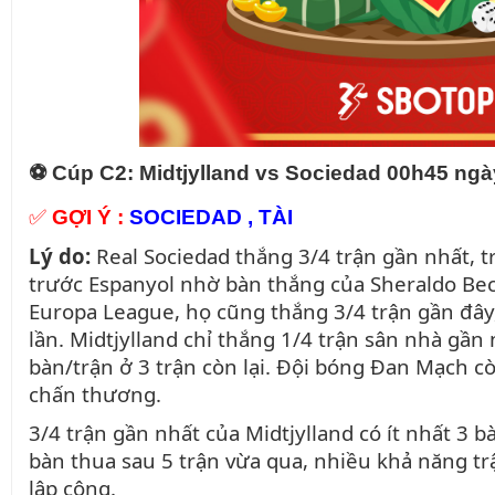
⚽ Cúp C2: Midtjylland vs Sociedad 00h45 ngà
✅
GỢI Ý :
SOCIEDAD , TÀI
Lý do:
Real Sociedad thắng 3/4 trận gần nhất, t
trước Espanyol nhờ bàn thắng của Sheraldo Bec
Europa League, họ cũng thắng 3/4 trận gần đây,
lần. Midtjylland chỉ thắng 1/4 trận sân nhà gần 
bàn/trận ở 3 trận còn lại. Đội bóng Đan Mạch cò
chấn thương.
3/4 trận gần nhất của Midtjylland có ít nhất 3 
bàn thua sau 5 trận vừa qua, nhiều khả năng trậ
lập công.