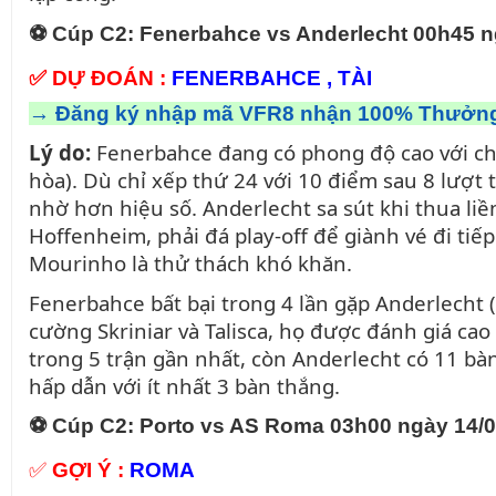
⚽ Cúp C2
: Fenerbahce vs Anderlecht 00h45 n
✅ DỰ ĐOÁN
:
FENERBAHCE , TÀI
→ Đăng ký nhập mã VFR8 nhận 100% Thưởn
Lý do:
Fenerbahce đang có phong độ cao với chu
hòa). Dù chỉ xếp thứ 24 với 10 điểm sau 8 lượt 
nhờ hơn hiệu số. Anderlecht sa sút khi thua liề
Hoffenheim, phải đá play-off để giành vé đi ti
Mourinho là thử thách khó khăn.
Fenerbahce bất bại trong 4 lần gặp Anderlecht 
cường Skriniar và Talisca, họ được đánh giá ca
trong 5 trận gần nhất, còn Anderlecht có 11 bà
hấp dẫn với ít nhất 3 bàn thắng.
⚽ Cúp C2
: Porto vs AS Roma 03h00 ngày 14/
✅
GỢI Ý :
ROMA