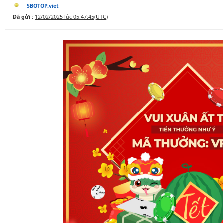
SBOTOP.viet
Đã gửi :
12/02/2025 lúc 05:47:45(UTC)