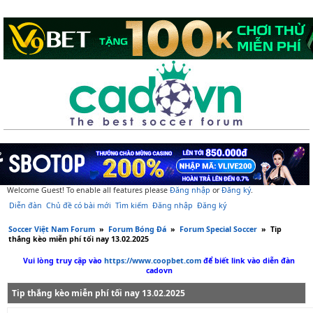
Welcome Guest! To enable all features please
Đăng nhập
or
Đăng ký
.
Diễn đàn
Chủ đề có bài mới
Tìm kiếm
Đăng nhập
Đăng ký
Soccer Việt Nam Forum
»
Forum Bóng Đá
»
Forum Special Soccer
»
Tip
thắng kèo miễn phí tối nay 13.02.2025
Vui lòng truy cập vào
https://www.coopbet.com
để biết link vào diễn đàn
cadovn
Tip thắng kèo miễn phí tối nay 13.02.2025