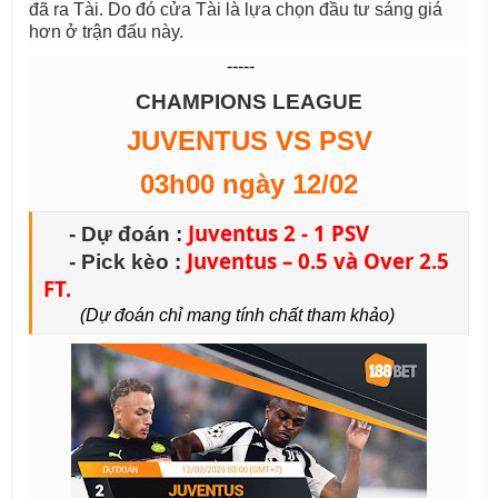
đã ra Tài. Do đó cửa Tài là lựa chọn đầu tư sáng giá
hơn ở trận đấu này.
-----
CHAMPIONS LEAGUE
JUVENTUS VS PSV
03h00 ngày 12/02
Juventus 2 - 1 PSV
-
Dự đoán
:
Juventus – 0.5 và Over 2.5
- Pick kèo :
FT.
(Dự đoán chỉ mang tính chất tham khảo)