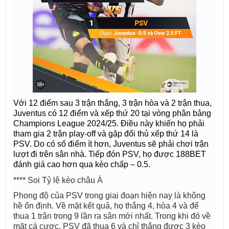
Với 12 điểm sau 3 trận thắng, 3 trận hòa và 2 trận thua, 
Juventus có 12 điểm và xếp thứ 20 tại vòng phân bảng 
Champions League 2024/25. Điều này khiến họ phải 
tham gia 2 trận play-off và gặp đối thủ xếp thứ 14 là 
PSV. Do có số điểm ít hơn, Juventus sẽ phải chơi trận 
lượt đi trên sân nhà. Tiếp đón PSV, họ được 188BET 
đánh giá cao hơn qua kèo chấp – 0.5.
**** Soi Tỷ lệ kèo châu Á
Phong độ của PSV trong giai đoạn hiện nay là không
hề ổn định. Về mặt kết quả, họ thắng 4, hòa 4 và để
thua 1 trận trong 9 lần ra sân mới nhất. Trong khi đó về
mặt cá cược, PSV đã thua 6 và chỉ thắng được 3 kèo