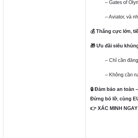
– Gates of Ol
– Aviator, và 
💰 Thắng cực lớn, t
🎁 Ưu đãi siêu khủn
– Chỉ cần đăng
– Không cần nạ
🔒 Đảm bảo an toàn –
Đừng bỏ lỡ, cùng E
👉 XÁC MINH NGAY -