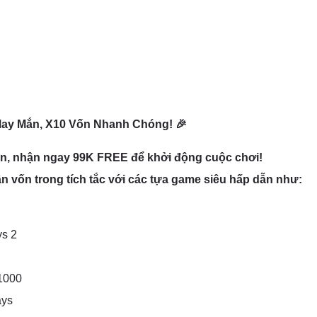
May Mắn, X10 Vốn Nhanh Chóng! 🎉
ản, nhận ngay 99K FREE để khởi động cuộc chơi!
ần vốn trong tích tắc với các tựa game siêu hấp dẫn như:
s 2
1000
ays