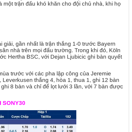
 là một trận đấu khó khăn cho đội chủ nhà, khi họ
 giải, gần nhất là trận thắng 1-0 trước Bayern
ân nhà trên mọi đấu trường. Trong khi đó, Köln
rước Hertha BSC, với Dejan Ljubicic ghi bàn quyết
 mùa trước với các pha lập công của Jeremie
, Leverkusen thắng 4, hòa 1, thua 1, ghi 12 bàn
 ghi 8 bàn và chỉ để lọt lưới 3 lần, với 7 bàn được
I SONY30