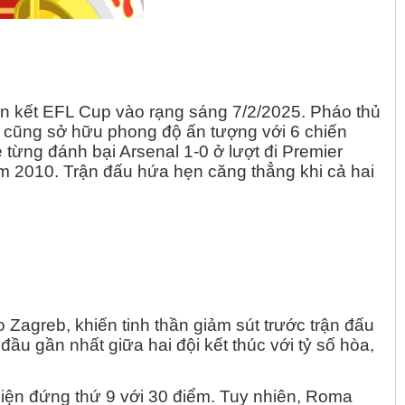
bán kết EFL Cup vào rạng sáng 7/2/2025. Pháo thủ
le cũng sở hữu phong độ ấn tượng với 6 chiến
 từng đánh bại Arsenal 1-0 ở lượt đi Premier
m 2010. Trận đấu hứa hẹn căng thẳng khi cả hai
 Zagreb, khiến tinh thần giảm sút trước trận đấu
ầu gần nhất giữa hai đội kết thúc với tỷ số hòa,
iện đứng thứ 9 với 30 điểm. Tuy nhiên, Roma