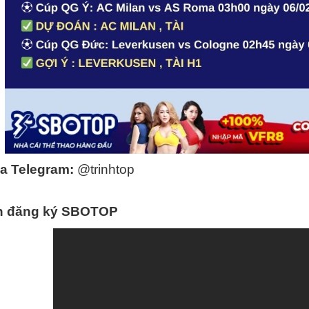
a Telegram:
@trinhtop
n đăng ký SBOTOP