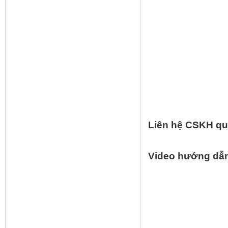
Liên hệ CSKH qu
Video hướng dẫ