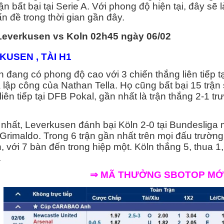
ận bất bại tại Serie A. Với phong độ hiện tại, đây sẽ
n đề trong thời gian gần đây.
 Leverkusen vs Koln 02h45 ngày 06/02
USEN , TÀI H1
 đang có phong độ cao với 3 chiến thắng liên tiếp tại
ập công của Nathan Tella. Họ cũng bất bại 15 trận s
liên tiếp tại DFB Pokal, gần nhất là trận thắng 2-1 t
 nhất, Leverkusen đánh bại Köln 2-0 tại Bundesliga
Grimaldo. Trong 6 trận gần nhất trên mọi đấu trường
n, với 7 bàn đến trong hiệp một. Köln thắng 5, thua 1,
.
⇒ MÃ THƯỞNG SBOTOP MỚ