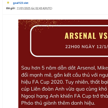
goal123.viet
Đã gửi :
11/01/2025 lúc 02:43:42(UTC)