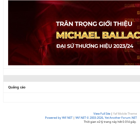
Quảng cáo
View Full Site
|
Yaf Mobile Theme
Powered by YAF.NET
|
YAF.NET © 2003-2026, Yet Another Forum.NET
Thời gian xử lý trang này hết 0.014 giây.