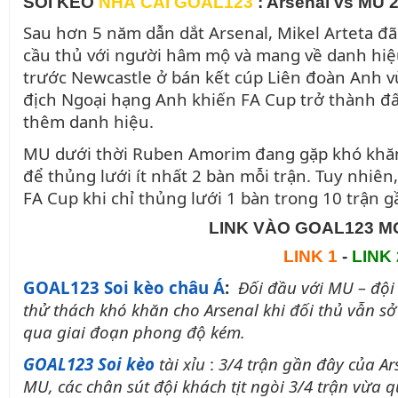
SOI KÈO
NHÀ CÁI GOAL123
: Arsenal vs MU 
Sau hơn 5 năm dẫn dắt Arsenal, Mikel Arteta đ
cầu thủ với người hâm mộ và mang về danh hiệu
trước Newcastle ở bán kết cúp Liên đoàn Anh 
địch Ngoại hạng Anh khiến FA Cup trở thành đấ
thêm danh hiệu.
MU dưới thời Ruben Amorim đang gặp khó khăn v
để thủng lưới ít nhất 2 bàn mỗi trận. Tuy nhiên
FA Cup khi chỉ thủng lưới 1 bàn trong 10 trận g
LINK VÀO GOAL123 M
LINK 1
-
LINK 
GOAL123 Soi kèo châu Á
:
Đối đầu với MU – đội 
thử thách khó khăn cho Arsenal khi đối thủ vẫn sở
qua giai đoạn phong độ kém.
GOAL123 Soi kèo
tài xỉu
:
3/4 trận gần đây của Ars
MU, các chân sút đội khách tịt ngòi 3/4 trận vừa 