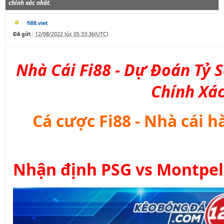
chính xác nhất.
fi88.viet
Đã gửi :
12/08/2022 lúc 05:33:36(UTC)
Nhà Cái Fi88 - Dự Đoán Tỷ S
Chính Xá
Cá cược Fi88 - Nhà cái 
Nhận định PSG vs Montpel