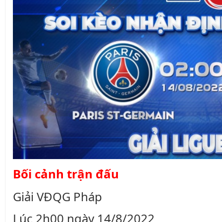
Bối cảnh trận đấu
Giải VĐQG Pháp
Lúc 2h00 ngày 14/8/2022