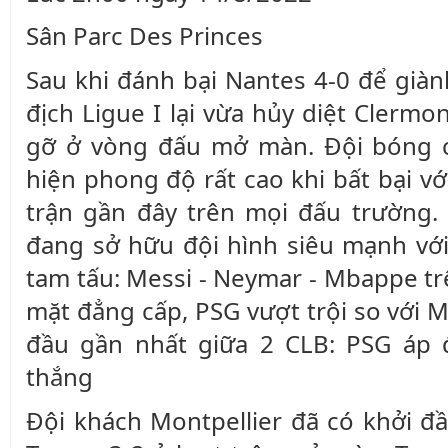
Sân Parc Des Princes
Sau khi đánh bại Nantes 4-0 để già
địch Ligue I lại vừa hủy diệt Clerm
gỡ ở vòng đấu mở màn. Đội bóng củ
hiện phong độ rất cao khi bất bại vớ
trận gần đây trên mọi đấu trường.
đang sở hữu đội hình siêu mạnh vớ
tam tấu: Messi - Neymar - Mbappe tr
mặt đẳng cấp, PSG vượt trội so với M
đầu gần nhất giữa 2 CLB: PSG áp đ
thắng
Đội khách Montpellier đã có khởi đầ