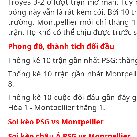
Troyes 3-2 ở lượt trận mở màn. Tuy
bóng này vẫn là rất kém cỏi. Bởi 10 
trường, Montpellier mới chỉ thắng 
trận. Họ khó có thể chịu được trước 
Phong độ, thành tích đối đầu
Thống kê 10 trận gần nhất PSG: thắng 
Thống kê 10 trận gần nhất Montpelli
8.
Thống kê 10 cuộc đối đầu gần đây g
Hòa 1 - Montpellier thắng 1.
Soi kèo PSG vs Montpellier
Soi kèo châu Á PSG vs Montpellier