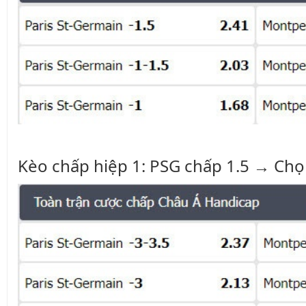
Kèo chấp hiệp 1: PSG chấp 1.5 → Ch