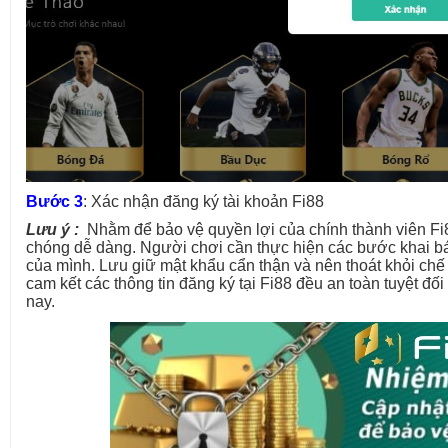
Bước 3
: Xác nhận đăng ký tài khoản Fi88
Lưu ý :
Nhằm để bảo vệ quyền lợi của chính thành viên Fi
chóng dễ dàng. Người chơi cần thực hiện các bước khai báo
của mình. Lưu giữ mật khẩu cẩn thận và nên thoát khỏi chế 
cam kết các thông tin đăng ký tại Fi88 đều an toàn tuyệt đố
nay.