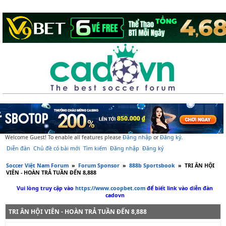
Welcome Guest! To enable all features please
Đăng nhập
or
Đăng ký
.
Diễn đàn
Chủ đề có bài mới
Tìm kiếm
Đăng nhập
Đăng ký
Soccer Việt Nam Forum
»
Forum Sponsor
»
888b Sportsbook
»
TRI ÂN HỘI
VIÊN - HOÀN TRẢ TUẦN ĐẾN 8,888
Vui lòng truy cập vào
https://www.coopbet.com
để biết link vào diễn đàn
cadovn
TRI ÂN HỘI VIÊN - HOÀN TRẢ TUẦN ĐẾN 8,888