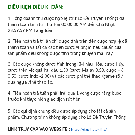
ĐIỀU KIỆN ĐIỀU KHOẢN:
1. Tổng doanh thu cược hợp lệ (trừ Lô Đề Truyền Thống) đã
thanh toán tính từ Thứ Hai 00:00:00 AM đến Chủ Nhật
23:59:59 PM hàng tuần.
2. Tiền hoàn trả tri ân chỉ được tính trên tiền cược hợp lệ đã
thanh toán và tất cả các tiền cược vi phạm tiêu chuẩn của
sản phẩm đều không được tính trong khuyến mãi này.
3. Các cược không được tính trong KM như Hòa, cược Hủy,
cược trên kết quả hai đầu 1.50 (cược Malay 0.50, cược HK
0.50, cược Indo -2.00) và các cược phi thể thao /game số /
đua ngựa /thể thao ảo.
4. Tiền hoàn trả tuần phải trải qua 1 vòng cược ràng buộc
trước khi thực hiện giao dịch rút tiền.
5. Các qui định chung đều được áp dụng cho tất cả sản
phẩm. Chương trình không áp dụng cho Lô Đề Truyền Thống
LINK TRUY CẬP VÀO WEBSITE :
https://dap-hu.online/