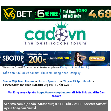
Welcome Guest! To enable all features please
Đăng nhập
or
Đăng ký
.
Diễn đàn
Chủ đề có bài mới
Tìm kiếm
Đăng nhập
Đăng ký
Soccer Việt Nam Forum
»
Forum Sponsor
»
Tinycat99 Sportbook
»
Scr99vn.com dự đoán : Strasbourg 0.5 FT . Xỉu 2.25 FT
Vui lòng truy cập vào
https://www.coopbet.com
để biết link vào diễn đàn
cadovn
Scr99vn.com dự đoán : Strasbourg 0.5 FT . Xỉu 2.25 FT -
Scr99vn Nhà cái
uy tín hàng đầu Châu Á