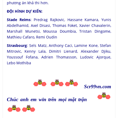
phương án khả thi hơn.
ĐỘI HÌNH DỰ KIẾN:
Stade Reims
: Predrag Rajkovic, Hassane Kamara, Yunis
Abdelhamid, Axel Disasi, Thomas Foket, Xavier Chavalerin,
Marshall Munetsi, Moussa Doumbia, Tristan Dingome,
Mathieu Cafaro, Remi Oudin
Strasbourg
: Sels Matz, Anthony Caci, Lamine Kone, Stefan
Mitrovic, Kenny Lala, Dimitri Lienard, Alexander Djiku,
Youssouf Fofana, Adrien Thomasson, Ludovic Ajorque,
Lebo Mothiba
Scr99vn.com
Chúc anh em win trên mọi mặt trận