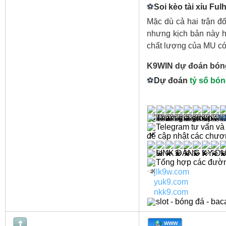
⚽
Soi kèo tài xỉu Fu
Mặc dù cả hai trận đố
nhưng kịch bản này h
chất lượng của MU có 
K9WIN
dự đoán bóng 
⚽
Dự đoán
tỷ số bón
Tham gia group :
h
Telegram tư vấn và 
để cập nhật các chươn
LINK ĐĂNG KÝ DUY 
Tổng hợp các đường
🌐
jlk9w.com
🌐
yuk9.com
🌐
nkk9.com
slot - bóng đá - baca
WWW