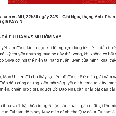
ulham vs MU, 22h30 ngày 24/8 – Giải Ngoại hạng Anh. Phân 
n gia K9WIN
 ĐÁ FULHAM VS MU HÔM NAY
uyết tâm đáng kinh ngạc khi lội ngược dòng từ thế bị dẫn trư
 một kỳ chuyển nhượng mùa hè đầy thất vọng, khi không có bất 
o Silva cơ hội thể hiện tài năng huấn luyện của mình, khai t
, Man United đã cho thấy sự tiến bộ đáng kể ở mùa giải năm n
 Trận đấu cũng chứng kiến ​​một số quyết định trọng tài gây t
nhiên, chiến lược gia người Bồ Đào Nha cần phải bắt đầu cải 
ận thua và 1 trận hòa trong 5 trận sân khách gần nhất tại Pre
 của Fulham đêm nay. May mắn dành cho Quỷ đỏ là Fulham ở t