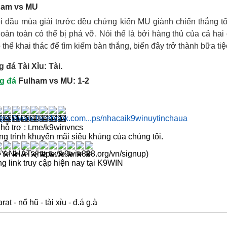
lham vs MU
i đầu mùa giải trước đều chứng kiến MU giành chiến thắng tối
oàn toàn có thể bị phá vỡ. Nói thế là bởi hàng thủ của cả ha
thể khai thác để tìm kiếm bàn thắng, biến đây trở thành bữa tiệ
đá Tài Xỉu: Tài.
g đá
Fulham vs MU: 1-2
ttps://www.facebook.com...ps/nhacaik9winuytinchaua
hỗ trợ : t.me/k9winvncs
g trình khuyến mãi siêu khủng của chúng tôi.
NHẤT: (https://k9win888.org/vn/signup)
 link truy cập hiện nay tại K9WIN
rat - nổ hũ - tài xỉu - đ.á g.à