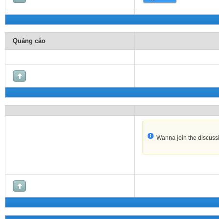
Quảng cáo
Wanna join the discuss