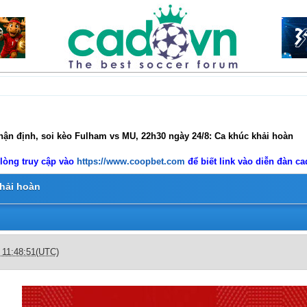
hận định, soi kèo Fulham vs MU, 22h30 ngày 24/8: Ca khúc khải hoàn
 lòng truy cập vào
https://www.coopbet.com
để biết link vào diễn đàn c
khải hoàn
 11:48:51(UTC)