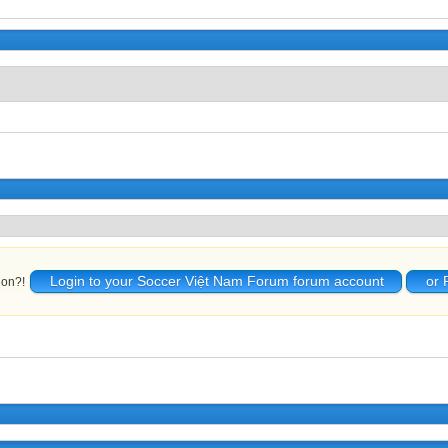
Login to your Soccer Việt Nam Forum forum account
or 
ion?!