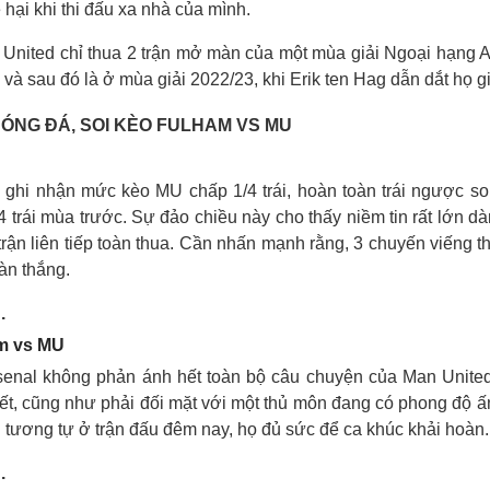
 hại khi thi đấu xa nhà của mình.
United chỉ thua 2 trận mở màn của một mùa giải Ngoại hạng Anh
và sau đó là ở mùa giải 2022/23, khi Erik ten Hag dẫn dắt họ gi
BÓNG ĐÁ, SOI KÈO FULHAM VS MU
 ghi nhận mức kèo MU chấp 1/4 trái, hoàn toàn trái ngược so
trái mùa trước. Sự đảo chiều này cho thấy niềm tin rất lớn dàn
 trận liên tiếp toàn thua. Cần nhấn mạnh rằng, 3 chuyến viến
oàn thắng.
.
m vs MU
rsenal không phản ánh hết toàn bộ câu chuyện của Man United,
iết, cũng như phải đối mặt với một thủ môn đang có phong độ 
i tương tự ở trận đấu đêm nay, họ đủ sức để ca khúc khải hoàn.
.