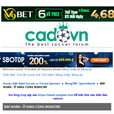
Welcome Guest! To enable all features please
Đăng nhập
or
Đăng ký
.
Diễn đàn
Chủ đề có bài mới
Tìm kiếm
Đăng nhập
Đăng ký
Soccer Việt Nam Forum
»
Forum Sponsor
»
Bong789 - Sportsbook
»
BAY
NHÀN - Ở SANG CÙNG BONG789
Vui lòng truy cập vào
https://www.coopbet.com
để biết link vào diễn đàn
cadovn
BAY NHÀN - Ở SANG CÙNG BONG789