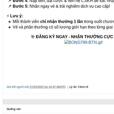
 📌 
Bước 4:
 Nạp tiền, đặt cược & liên hệ CSKH để xác nh
 📌 
Bước 5:
 Nhận ngay vé & trải nghiệm dịch vụ cao cấp!
⚡ 
Lưu ý:
 🔸 Mỗi thành viên 
chỉ nhận thưởng 1 lần
 trong suốt chươn
 🔸 Vé và phần thưởng có số lượng giới hạn theo từng giai
🎯 
ĐĂNG KÝ NGAY - NHẬN THƯỞNG CỰC
Sửa bởi người viết
21/03/2025 lúc 02:41:40(UTC)
|
Lý do: Chưa rõ
Quảng cáo