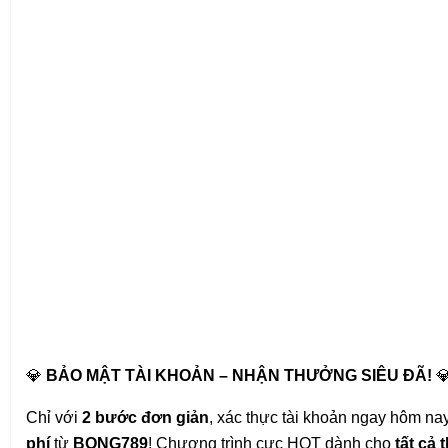
💎 
BẢO MẬT TÀI KHOẢN – NHẬN THƯỞNG SIÊU ĐÃ!
 
Chỉ với 
2 bước đơn giản
, xác thực tài khoản ngay hôm na
phí
 từ 
BONG789
! Chương trình cực HOT dành cho 
tất cả 