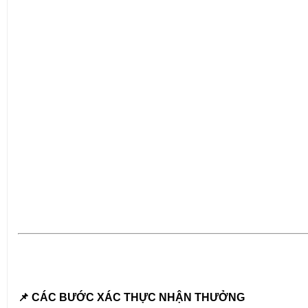
📌 CÁC BƯỚC XÁC THỰC NHẬN THƯỞNG