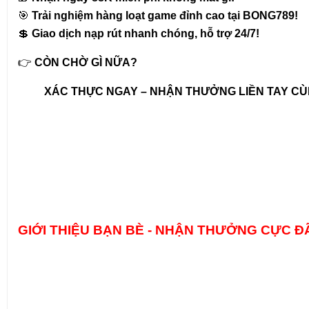
🎯 
Trải nghiệm hàng loạt game đỉnh cao tại BONG789!
💲 
Giao dịch nạp rút nhanh chóng, hỗ trợ 24/7!
👉 
CÒN CHỜ GÌ NỮA?
XÁC THỰC NGAY – NHẬN THƯỞNG LIỀN TAY CÙ
GIỚI THIỆU BẠN BÈ - NHẬN THƯỞNG CỰC Đ