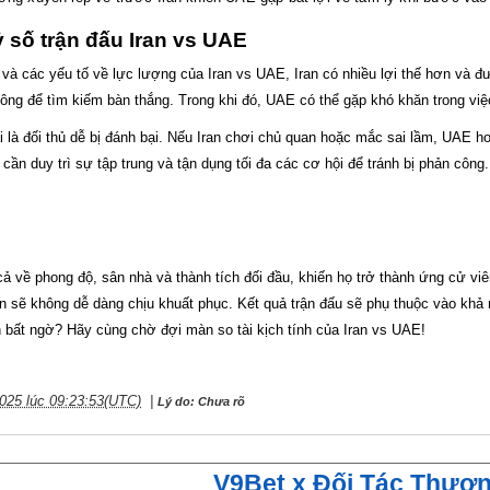
 số trận đấu Iran vs UAE
i và các yếu tố về lực lượng của Iran vs UAE, Iran có nhiều lợi thế hơn và 
ng để tìm kiếm bàn thắng. Trong khi đó, UAE có thể gặp khó khăn trong việc 
là đối thủ dễ bị đánh bại. Nếu Iran chơi chủ quan hoặc mắc sai lầm, UAE hoà
cần duy trì sự tập trung và tận dụng tối đa các cơ hội để tránh bị phản công.
 cả về phong độ, sân nhà và thành tích đối đầu, khiến họ trở thành ứng cử v
sẽ không dễ dàng chịu khuất phục. Kết quả trận đấu sẽ phụ thuộc vào khả năn
bất ngờ? Hãy cùng chờ đợi màn so tài kịch tính của Iran vs UAE!
025 lúc 09:23:53(UTC)
|
Lý do: Chưa rõ
V9Bet x Đối Tác Thươn