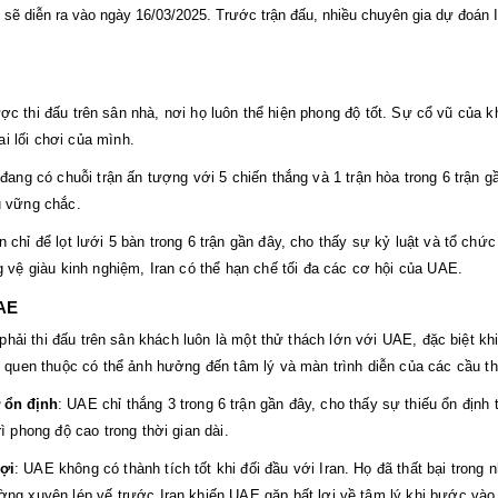
sẽ diễn ra vào ngày 16/03/2025. Trước trận đấu, nhiều chuyên gia dự đoán Ir
ược thi đấu trên sân nhà, nơi họ luôn thể hiện phong độ tốt. Sự cổ vũ của 
hai lối chơi của mình.
n đang có chuỗi trận ấn tượng với 5 chiến thắng và 1 trận hòa trong 6 trận 
ủ vững chắc.
an chỉ để lọt lưới 5 bàn trong 6 trận gần đây, cho thấy sự kỷ luật và tổ ch
g vệ giàu kinh nghiệm, Iran có thể hạn chế tối đa các cơ hội của UAE.
AE
 phải thi đấu trên sân khách luôn là một thử thách lớn với UAE, đặc biệt khi 
g quen thuộc có thể ảnh hưởng đến tâm lý và màn trình diễn của các cầu t
 ổn định
: UAE chỉ thắng 3 trong 6 trận gần đây, cho thấy sự thiếu ổn định
ì phong độ cao trong thời gian dài.
lợi
: UAE không có thành tích tốt khi đối đầu với Iran. Họ đã thất bại trong n
ng xuyên lép vế trước Iran khiến UAE gặp bất lợi về tâm lý khi bước vào 