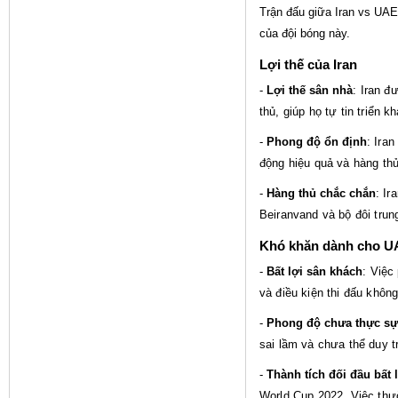
Trận đấu giữa Iran vs UAE 
của đội bóng này.
Lợi thế của Iran
-
Lợi thế sân nhà
: Iran đ
thủ, giúp họ tự tin triển k
-
Phong độ ổn định
: Ira
động hiệu quả và hàng th
-
Hàng thủ chắc chắn
: Ir
Beiranvand và bộ đôi trun
Khó khăn dành cho U
-
Bất lợi sân khách
: Việc
và điều kiện thi đấu khôn
-
Phong độ chưa thực sự
sai lầm và chưa thể duy tr
-
Thành tích đối đầu bất 
World Cup 2022. Việc thườ