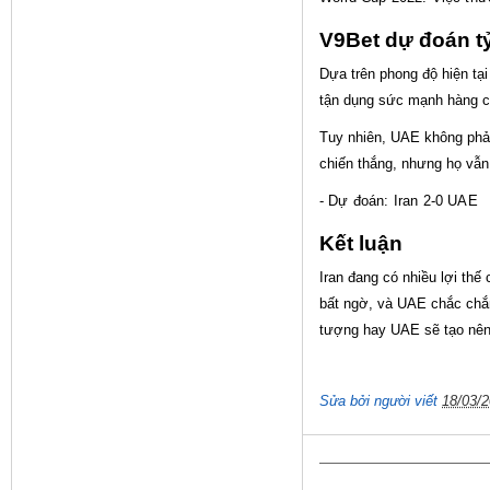
V9Bet dự đoán tỷ
Dựa trên phong độ hiện tạ
tận dụng sức mạnh hàng cô
Tuy nhiên, UAE không phải 
chiến thắng, nhưng họ vẫn 
-
Dự đoán: Iran 2-0 UAE
Kết luận
Iran đang có nhiều lợi thế
bất ngờ, và UAE chắc chắn 
tượng hay UAE sẽ tạo nên 
Sửa bởi người viết
18/03/2