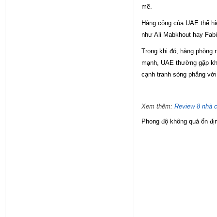
mẽ.
Hàng công của UAE thể hiện
như Ali Mabkhout hay Fabi
Trong khi đó, hàng phòng 
mạnh, UAE thường gặp khó
cạnh tranh sòng phẳng với 
Xem thêm:
Review 8 nhà cá
Phong độ không quá ổn định