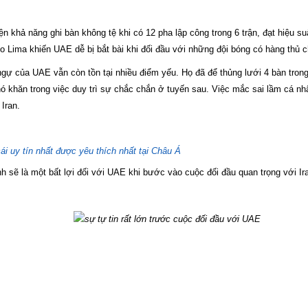
 khả năng ghi bàn không tệ khi có 12 pha lập công trong 6 trận, đạt hiệu su
o Lima khiến UAE dễ bị bắt bài khi đối đầu với những đội bóng có hàng thủ 
ngự của UAE vẫn còn tồn tại nhiều điểm yếu. Họ đã để thủng lưới 4 bàn trong
 khăn trong việc duy trì sự chắc chắn ở tuyến sau. Việc mắc sai lầm cá n
Iran.
i uy tín nhất được yêu thích nhất tại Châu Á
 sẽ là một bất lợi đối với UAE khi bước vào cuộc đối đầu quan trọng với Ir