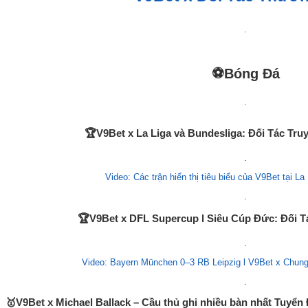
.
⚽️Bóng Đá
.
🏆V9Bet x La Liga và Bundesliga: Đối Tác Tru
.
Video: Các trận hiển thị tiêu biểu của V9Bet tại La
.
🏆V9Bet x DFL Supercup l Siêu Cúp Đức: Đối T
.
Video: Bayern München 0–3 RB Leipzig l V9Bet x Chun
.
🥇V9Bet x Michael Ballack – Cầu thủ ghi nhiều bàn nhất Tuyể