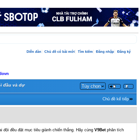
Diễn đàn
Chủ đề có bài mới
Tìm kiếm
Đăng nhập
Đăng ký
adovn
ối đầu và dự
Tùy chọn
Chủ đề kế tiếp
i đội đều đặt mục tiêu giành chiến thắng. Hãy cùng
V
9Bet
phân tích