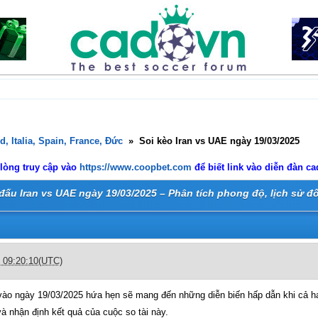
 Italia, Spain, France, Đức
»
Soi kèo Iran vs UAE ngày 19/03/2025
 lòng truy cập vào
https://www.coopbet.com
để biết link vào diễn đàn c
 đấu Iran vs UAE ngày 19/03/2025 – Phân tích phong độ, lịch sử đ
c 09:20:10(UTC)
vào ngày 19/03/2025 hứa hẹn sẽ mang đến những diễn biến hấp dẫn khi cả ha
và nhận định kết quả của cuộc so tài này.