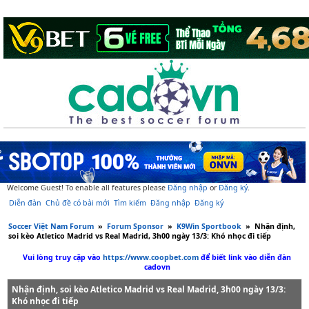
Welcome Guest! To enable all features please
Đăng nhập
or
Đăng ký
.
Diễn đàn
Chủ đề có bài mới
Tìm kiếm
Đăng nhập
Đăng ký
Soccer Việt Nam Forum
»
Forum Sponsor
»
K9Win Sportbook
»
Nhận định,
soi kèo Atletico Madrid vs Real Madrid, 3h00 ngày 13/3: Khó nhọc đi tiếp
Vui lòng truy cập vào
https://www.coopbet.com
để biết link vào diễn đàn
cadovn
Nhận định, soi kèo Atletico Madrid vs Real Madrid, 3h00 ngày 13/3:
Khó nhọc đi tiếp