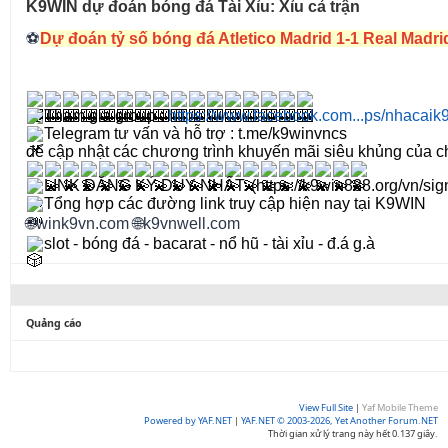
K9WIN dự đoán bóng đá Tài Xỉu: Xỉu cả trận
⚽
Dự đoán tỷ số bóng đá Atletico Madrid 1-1 Real Madri
Tham gia group :
https://www.facebook.com...ps/nhacaik
Telegram tư vấn và hỗ trợ : t.me/k9winvncs
để cập nhật các chương trình khuyến mãi siêu khủng của ch
LINK ĐĂNG KÝ DUY NHẤT: (https://k9win888.org/vn/sig
Tổng hợp các đường link truy cập hiện nay tại K9WIN
🌐wink9vn.com 🌐k9vnwell.com
slot - bóng đá - bacarat - nổ hũ - tài xỉu - đ.á g.à
Quảng cáo
View Full Site
|
Yaf Mobile Theme
Powered by YAF.NET
|
YAF.NET © 2003-2026, Yet Another Forum.NET
Thời gian xử lý trang này hết 0.137 giây.