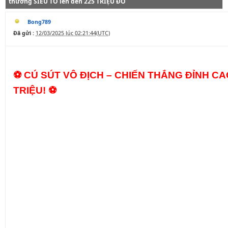
thưởng SIÊU TO lên đến 225 TRIỆU ĐỒ
Bong789
Đã gửi :
12/03/2025 lúc 02:21:44(UTC)
⚽ CÚ SÚT VÔ ĐỊCH – CHIẾN THẮNG ĐỈNH CA
TRIỆU! ⚽