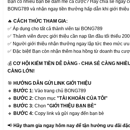
Bạn có nhiều bạn bè đam mê cá cược? Hãy chia sẻ ngay cơ h
BONG789 và nhận ngay tiền thưởng hấp dẫn khi giới thiệu 
🔥 
CÁCH THỨC THAM GIA:
✅ Áp dụng cho tất cả thành viên tại BONG789
✅ Thành viên được giới thiệu cần nạp lần đầu tối thiểu 20
✅ Người giới thiệu nhận thưởng ngay lập tức theo mức ưu 
✅ Đặc biệt! Bạn còn nhận thêm hoa hồng từ doanh thu cượ
💰 
CƠ HỘI KIẾM TIỀN DỄ DÀNG - CHIA SẺ CÀNG NHIỀ
CÀNG LỚN!
🎯 
HƯỚNG DẪN GỬI LINK GIỚI THIỆU
🔹 
BƯỚC 1:
 Vào trang chủ BONG789
🔹 
BƯỚC 2:
 Chọn mục 
"TÀI KHOẢN CỦA TÔI"
🔹 
BƯỚC 3:
 Chọn 
"GIỚI THIỆU BẠN BÈ"
🔹 
BƯỚC 4:
 Copy link và gửi ngay đến bạn bè
📢 
Hãy tham gia ngay hôm nay để tận hưởng ưu đãi đặc 