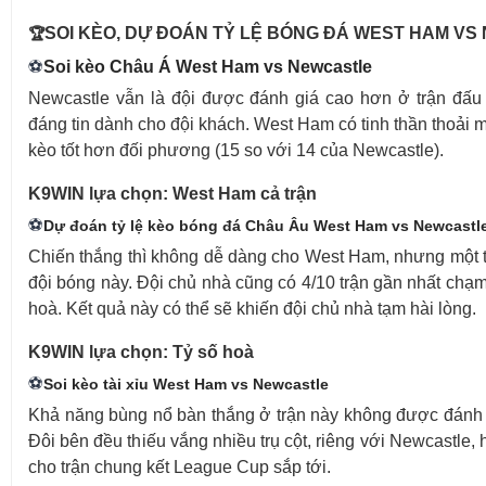
SOI KÈO, DỰ ĐOÁN TỶ LỆ BÓNG ĐÁ WEST HAM V
🏆
⚽
Soi kèo Châu Á West Ham vs Newcastle
Newcastle vẫn là đội được đánh giá cao hơn ở trận đấu
đáng tin dành cho đội khách. West Ham có tinh thần thoải m
kèo tốt hơn đối phương (15 so với 14 của Newcastle).
K9WIN lựa chọn: West Ham cả trận
⚽
Dự đoán tỷ lệ kèo bóng đá Châu Âu West Ham vs Newcastl
Chiến thắng thì không dễ dàng cho West Ham, nhưng một tr
đội bóng này. Đội chủ nhà cũng có 4/10 trận gần nhất chạm
hoà. Kết quả này có thể sẽ khiến đội chủ nhà tạm hài lòng.
K9WIN lựa chọn: Tỷ số hoà
⚽
Soi kèo tài xỉu West Ham vs Newcastle
Khả năng bùng nổ bàn thắng ở trận này không được đánh giá
Đôi bên đều thiếu vắng nhiều trụ cột, riêng với Newcastle, 
cho trận chung kết League Cup sắp tới.