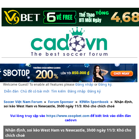
Welcome Guest! To enable all features please
Đăng nhập
or
Đăng ký
.
Diễn đàn
Chủ đề có bài mới
Tìm kiếm
Đăng nhập
Đăng ký
Soccer Việt Nam Forum
»
Forum Sponsor
»
K9Win Sportbook
»
Nhận định,
soi kèo West Ham vs Newcastle, 3h00 ngày 11/3: Khó cho chích choè
Vui lòng truy cập vào
https://www.coopbet.com
để biết link vào diễn đàn
cadovn
Nhận định, soi kèo West Ham vs Newcastle, 3h00 ngày 11/3: Khó cho
chích choè