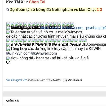
Kèo Tài Xỉu:
Chọn Tài
⚽
Dự đoán tỷ số bóng đá Nottingham vs Man City:
1-3
Tham gia group :
https://www.facebook.com...ps/nhacaik
Telegram tư vấn và hỗ trợ : t.me/k9winvncs
để cập nhật các chương trình khuyến mãi siêu khủng của ch
LINK ĐĂNG KÝ DUY NHẤT: (https://k9win888.org/vn/sig
Tổng hợp các đường link truy cập hiện nay tại K9WIN
🌐wink9vn.com 🌐k9vnwell.com
slot - bóng đá - bacarat - nổ hũ - tài xỉu - đ.á g.à
Sửa bởi người viết
08/03/2025 lúc 10:06:47(UTC)
|
Lý do: Chưa rõ
Quảng cáo