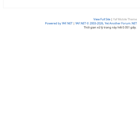
View Full Site
|
Yaf Mobile Theme
Powered by YAF.NET
|
YAF.NET © 2003-2026, Yet Another Forum.NET
Thời gian xử lý trang này hết 0.051 giây.