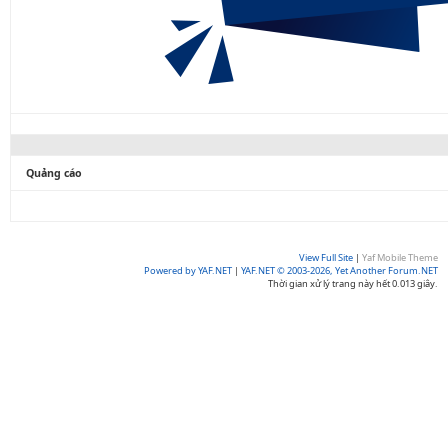
Quảng cáo
View Full Site
|
Yaf Mobile Theme
Powered by YAF.NET
|
YAF.NET © 2003-2026, Yet Another Forum.NET
Thời gian xử lý trang này hết 0.013 giây.