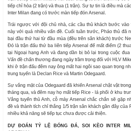
tiếp chỉ hòa (2 trận) và thua (1 trận). Sự tự tin là điều mà cá
Inter Milan đang có trước màn tiếp đón Arsenal.
Trái ngược với đội chủ nhà, các cầu thủ khách bước vào 
này với quá nhiều vấn đề. Cuối tuần trước, Pháo thủ đã n
bại đầu thứ hai từ đầu mùa (đều trên sân khách) trước Ne
Đó là trận đấu thứ ba liên tiếp Arsenal để mất điểm (2 thu
tại Ngoại hạng Anh và đang dần bị bỏ lại trong cuộc đua 
Vấn đề chấn thương đang ngày trầm trọng đối với HLV Mikel
khi ở trận đấu đêm nay ông mất hai ngôi sao quan trọng nh
trung tuyến là Declan Rice và Martin Odegaard.
Sự vắng mặt của Odegaard đã khiến Arsenal chật vật trong
tháng qua, và đêm nay họ mất tiếp Rice - lá phổi ở khu tru
Vắng tuyển thủ Anh, cỗ máy Arsenal chắc chắn sẽ gặp n
đề và thành tích chỉ thắng 1/5 trận sân khách gần đây của 
nhiều khả năng sẽ tiếp tục chưa được cải thiện.
DỰ ĐOÁN TỶ LỆ BÓNG ĐÁ, SOI KÈO INTER MI