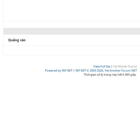
Quảng cáo
View Full Site
|
Yaf Mobile Theme
Powered by YAF.NET
|
YAF.NET © 2003-2026, Yet Another Forum.NET
Thời gian xử lý trang này hết 0.065 giây.