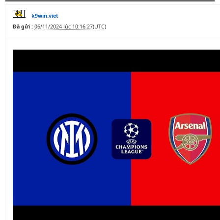
k9win.viet
Đã gửi :
06/11/2024 lúc 10:16:27(UTC)