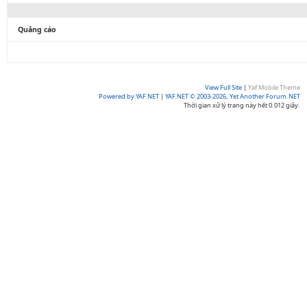
Quảng cáo
View Full Site
|
Yaf Mobile Theme
Powered by YAF.NET
|
YAF.NET © 2003-2026, Yet Another Forum.NET
Thời gian xử lý trang này hết 0.012 giây.