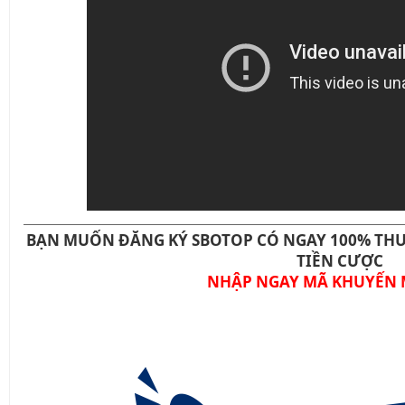
BẠN MUỐN ĐĂNG KÝ SBOTOP CÓ NGAY 100% THƯ
TIỀN CƯỢC
NHẬP NGAY MÃ KHUYẾN 