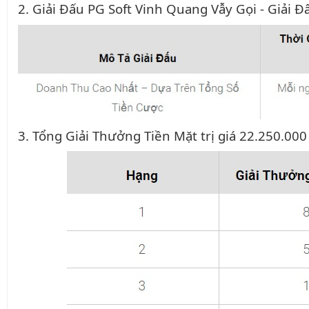
2. Giải Đấu PG Soft Vinh Quang Vẫy Gọi - Giải 
3. Tổng Giải Thưởng Tiền Mặt trị giá 22.250.000