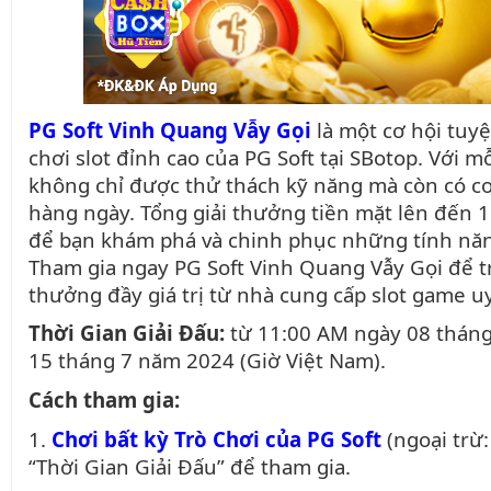
PG Soft Vinh Quang Vẫy Gọi
là một cơ hội tuyệ
chơi slot đỉnh cao của PG Soft tại SBotop. Với m
không chỉ được thử thách kỹ năng mà còn có cơ
hàng ngày. Tổng giải thưởng tiền mặt lên đến 1
để bạn khám phá và chinh phục những tính năng
Tham gia ngay PG Soft Vinh Quang Vẫy Gọi để t
thưởng đầy giá trị từ nhà cung cấp slot game uy
Thời Gian Giải Đấu:
từ 11:00 AM ngày 08 tháng
15 tháng 7 năm 2024 (Giờ Việt Nam).
Cách tham gia:
1.
Chơi bất kỳ Trò Chơi của PG Soft
(ngoại trừ:
“Thời Gian Giải Đấu” để tham gia.