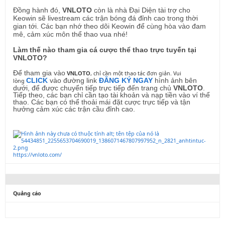
Đồng hành đó,
VNLOTO
còn là nhà Đại Diện tài trợ cho
Keowin sẽ livestream các trận bóng đá đỉnh cao trong thời
gian tới. Các bạn nhớ theo dõi Keowin để cùng hòa vào đam
mê, cảm xúc môn thể thao vua nhé!
Làm thế nào tham gia cá cược thể thao trực tuyến tại
VNLOTO?
Để tham gia vào
, chỉ cần một thao tác đơn giản. Vui
VNLOTO
CLICK
vào đường link
ĐĂNG KÝ NGAY
hình ảnh bên
lòng
dưới, để được chuyển tiếp trực tiếp đến trang chủ
VNLOTO
.
Tiếp theo, các bạn chỉ cần tạo tài khoản và nạp tiền vào ví thể
thao. Các bạn có thể thoải mái đặt cược trực tiếp và tận
hưởng cảm xúc các trận cầu đỉnh cao.
https://vnloto.com/
Quảng cáo