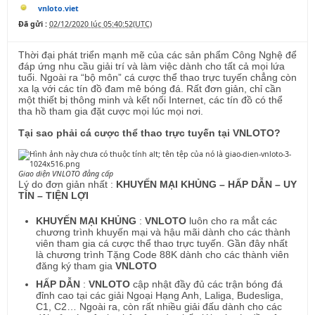
vnloto.viet
Đã gửi :
02/12/2020 lúc 05:40:52(UTC)
Thời đại phát triển mạnh mẽ của các sản phẩm Công Nghệ để
đáp ứng nhu cầu giải trí và làm việc dành cho tất cả mọi lứa
tuổi. Ngoài ra “bộ môn” cá cược thể thao trực tuyến chẳng còn
xa lạ với các tín đồ đam mê bóng đá. Rất đơn giản, chỉ cần
một thiết bị thông minh và kết nối Internet, các tín đồ có thể
tha hồ tham gia đặt cược mọi lúc mọi nơi.
Tại sao phải cá cược thể thao trực tuyến tại VNLOTO?
Giao diện VNLOTO đẳng cấp
Lý do đơn giản nhất :
KHUYẾN MẠI KHỦNG – HẤP DẪN – UY
TÍN – TIỆN LỢI
KHUYẾN MẠI KHỦNG
:
VNLOTO
luôn cho ra mắt các
chương trình khuyến mại và hậu mãi dành cho các thành
viên tham gia cá cược thể thao trực tuyến. Gần đây nhất
là chương trình Tặng Code 88K dành cho các thành viên
đăng ký tham gia
VNLOTO
HẤP DẪN
:
VNLOTO
cập nhật đầy đủ các trận bóng đá
đỉnh cao tại các giải Ngoại Hạng Anh, Laliga, Budesliga,
C1, C2… Ngoài ra, còn rất nhiều giải đấu dành cho các