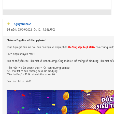
nguyen87651
Đã gửi :
23/09/2022 lúc 12:17:35(UTC)
Chào mừng đến với HappyLuke !
Thực hiện gửi tiền lần đầu tiên của bạn và nhận phần
thưởng đặc biệt 200%
của chúng tôi l
Cách nhận khuyến mãi !?
Bạn có thể yêu cầu Tiền mặt và Tiền thưởng cùng một lúc, hệ thống sẽ sử dụng Tiền mặt để 
“Tiền mặt” = 1 lần doanh thu >> rút (tiền thưởng bị mất)
Nếu mất tất cả tiền thưởng sẽ được sử dụng:
“Tiền thưởng” = 40 lần doanh thu >> rút tiền
Bạn còn chờ gì nữa!?