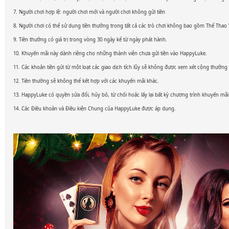
7. Người chơi hợp lệ: người chơi mới và người chơi không gửi tiền
8. Người chơi có thể sử dụng tiền thưởng trong tất cả các trò chơi không bao gồm Thể Thao
9. Tiền thưởng có giá trị trong vòng 30 ngày kể từ ngày phát hành.
10. Khuyến mãi này dành riêng cho những thành viên chưa gửi tiền vào HappyLuke.
11. Các khoản tiền gửi từ một loạt các giao dịch tích lũy sẽ không được xem xét cộng thưởng 
12. Tiền thưởng sẽ không thể kết hợp với các khuyến mãi khác.
13. HappyLuke có quyền sửa đổi, hủy bỏ, từ chối hoặc lấy lại bất kỳ chương trình khuyến mã
14. Các Điều khoản và Điều kiện Chung của HappyLuke được áp dụng.