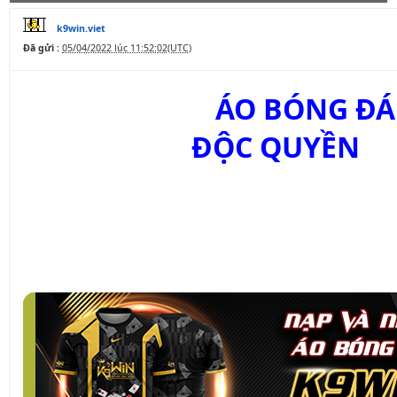
k9win.viet
Đã gửi :
05/04/2022 lúc 11:52:02(UTC)
ÁO BÓNG ĐÁ K
ĐỘC QUYỀN