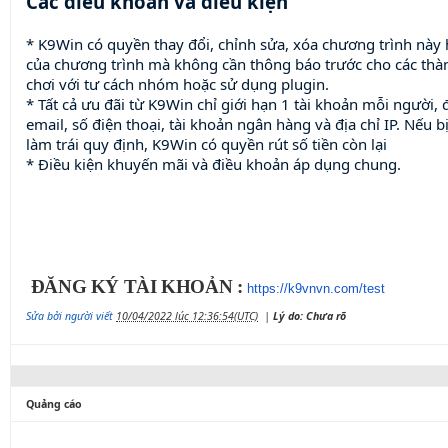
Các điều khoản và điều kiện
* K9Win có quyền thay đổi, chỉnh sửa, xóa chương trình này 
của chương trình mà không cần thông báo trước cho các thàn
chơi với tư cách nhóm hoặc sử dụng plugin.
* Tất cả ưu đãi từ K9Win chỉ giới hạn 1 tài khoản mỗi người, đị
email, số điện thoại, tài khoản ngân hàng và địa chỉ IP. Nếu bị
làm trái quy định, K9Win có quyền rút số tiền còn lại
* Điều kiện khuyến mãi và điều khoản áp dụng chung.
ĐĂNG KÝ TÀI KHOẢN :
https://k9vnvn.com/test
Sửa bởi người viết
10/04/2022 lúc 12:36:54(UTC)
|
Lý do: Chưa rõ
Quảng cáo